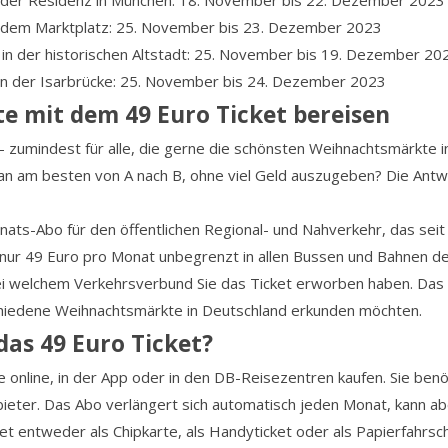
 der Residenz in München: 18. November bis 22. Dezember 2023
 dem Marktplatz: 25. November bis 23. Dezember 2023
in der historischen Altstadt: 25. November bis 19. Dezember 20
 an der Isarbrücke: 25. November bis 24. Dezember 2023
 mit dem 49 Euro Ticket bereisen
 – zumindest für alle, die gerne die schönsten Weihnachtsmärkte
 am besten von A nach B, ohne viel Geld auszugeben? Die Antwo
nats-Abo für den öffentlichen Regional- und Nahverkehr, das seit M
 nur 49 Euro pro Monat unbegrenzt in allen Bussen und Bahnen de
 welchem Verkehrsverbund Sie das Ticket erworben haben. Das D
rschiedene Weihnachtsmärkte in Deutschland erkunden möchten.
das 49 Euro Ticket?
e online, in der App oder in den DB-Reisezentren kaufen. Sie benö
eter. Das Abo verlängert sich automatisch jeden Monat, kann ab
ket entweder als Chipkarte, als Handyticket oder als Papierfahrs