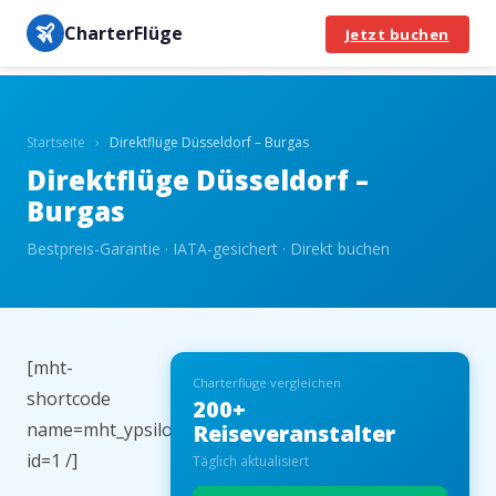
CharterFlüge
Jetzt buchen
Startseite
›
Direktflüge Düsseldorf – Burgas
Direktflüge Düsseldorf –
Burgas
Bestpreis-Garantie · IATA-gesichert · Direkt buchen
[mht-
Charterflüge vergleichen
shortcode
200+
name=mht_ypsilon_flight_ibe
Reiseveranstalter
id=1 /]
Täglich aktualisiert