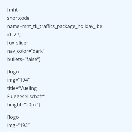
[mht-
shortcode
name=mht_tk_traffics_package_holiday_ibe
id=2 /]
[ux_slider
nav_color=“dark“
bullets=“false“]
[logo
img=“194″
title=“Vueling
Fluggesellschaft“
height=“20px“]
[logo
img=“193″