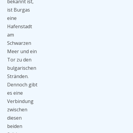
bekannt ist,
ist Burgas
eine
Hafenstadt
am
Schwarzen
Meer und ein
Tor zu den
bulgarischen
Stränden.
Dennoch gibt
es eine
Verbindung
zwischen
diesen
beiden