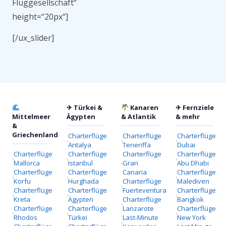
Fluggesellschaft“
height=“20px“]
[/ux_slider]
✈ Türkei &
Kanaren
✈ Fernziele
Mittelmeer
Ägypten
& Atlantik
& mehr
&
Griechenland
Charterflüge
Charterflüge
Charterflüge
Antalya
Teneriffa
Dubai
Charterflüge
Charterflüge
Charterflüge
Charterflüge
Mallorca
Istanbul
Gran
Abu Dhabi
Charterflüge
Charterflüge
Canaria
Charterflüge
Korfu
Hurghada
Charterflüge
Malediven
Charterflüge
Charterflüge
Fuerteventura
Charterflüge
Kreta
Ägypten
Charterflüge
Bangkok
Charterflüge
Charterflüge
Lanzarote
Charterflüge
Rhodos
Türkei
Last-Minute
New York