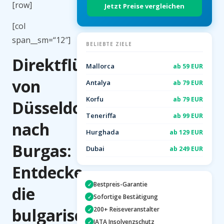
[row]
Jetzt Preise vergleichen
[col
span__sm=“12″]
BELIEBTE ZIELE
Direktflüge
Mallorca
ab 59 EUR
von
Antalya
ab 79 EUR
Korfu
ab 79 EUR
Düsseldorf
Teneriffa
ab 99 EUR
nach
Hurghada
ab 129 EUR
Burgas:
Dubai
ab 249 EUR
Entdecke
Bestpreis-Garantie
✓
die
Sofortige Bestätigung
✓
bulgarische
200+ Reiseveranstalter
✓
IATA Insolvenzschutz
✓