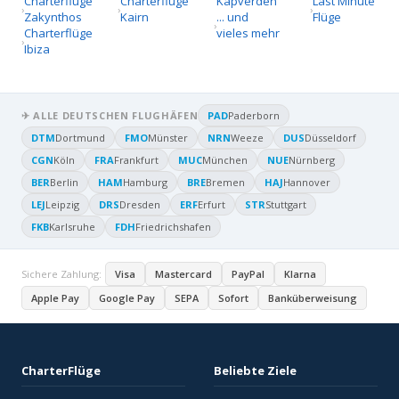
Charterflüge
Charterflüge
Kapverden
Last Minute
Zakynthos
Kairn
... und
Flüge
Charterflüge
vieles mehr
Ibiza
✈ ALLE DEUTSCHEN FLUGHÄFEN
PAD
Paderborn
DTM
Dortmund
FMO
Münster
NRN
Weeze
DUS
Düsseldorf
CGN
Köln
FRA
Frankfurt
MUC
München
NUE
Nürnberg
BER
Berlin
HAM
Hamburg
BRE
Bremen
HAJ
Hannover
LEJ
Leipzig
DRS
Dresden
ERF
Erfurt
STR
Stuttgart
FKB
Karlsruhe
FDH
Friedrichshafen
Sichere Zahlung:
Visa
Mastercard
PayPal
Klarna
Apple Pay
Google Pay
SEPA
Sofort
Banküberweisung
CharterFlüge
Beliebte Ziele