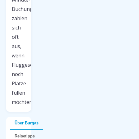
Buchungen
zahlen
sich
oft
aus,
wenn
Fluggesellschaften
noch
Plätze
füllen
möchten.
Über Burgas
Reisetipps