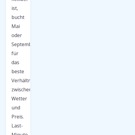
ist,
bucht
Mai
oder
September
für
das
beste
Verhältnis
zwischen
Wetter
und
Preis.
Last-
Minute-