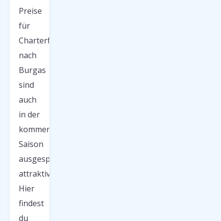
Preise
für
Charterflüge
nach
Burgas
sind
auch
in der
kommenden
Saison
ausgesprochen
attraktiv.
Hier
findest
du