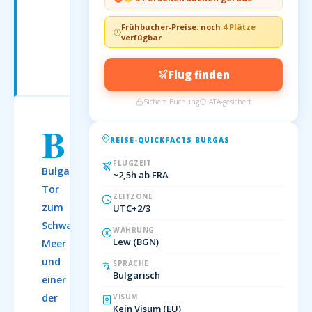
Das
perfekte
Frühbucher-Preise: noch
4 Plätze
Strandziel
verfügbar
für
kleines
Flug finden
Budget
Sichere Buchung
IATA-gesichert
B
urgas
REISE-QUICKFACTS BURGAS
ist
FLUGZEIT
Bulgariens
~2,5h ab FRA
Tor
ZEITZONE
zum
UTC+2/3
Schwarzen
WÄHRUNG
Lew (BGN)
Meer
und
SPRACHE
Bulgarisch
einer
der
VISUM
Kein Visum (EU)