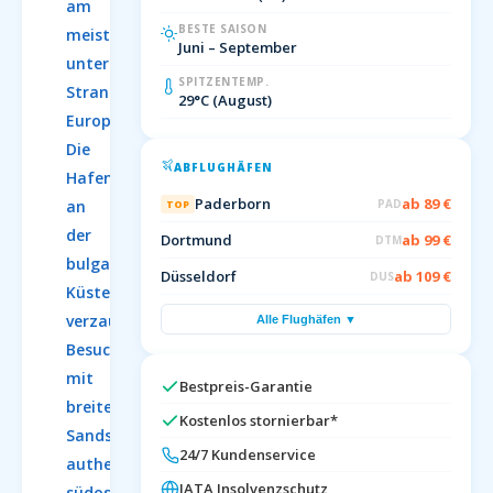
am
BESTE SAISON
meisten
Juni – September
unterschätzten
SPITZENTEMP.
Stranddestinationen
29°C (August)
Europas.
Die
ABFLUGHÄFEN
Hafenstadt
Paderborn
ab 89 €
an
PAD
TOP
der
Dortmund
ab 99 €
DTM
bulgarischen
Düsseldorf
ab 109 €
DUS
Küste
verzaubert
Alle Flughäfen ▼
Besucher
mit
Bestpreis-Garantie
breiten
Kostenlos stornierbar*
Sandstränden,
24/7 Kundenservice
authentischer
IATA Insolvenzschutz
südosteuropäischer