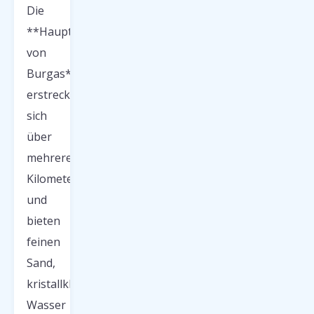
Die
**Hauptstrände
von
Burgas**
erstrecken
sich
über
mehrere
Kilometer
und
bieten
feinen
Sand,
kristallklares
Wasser