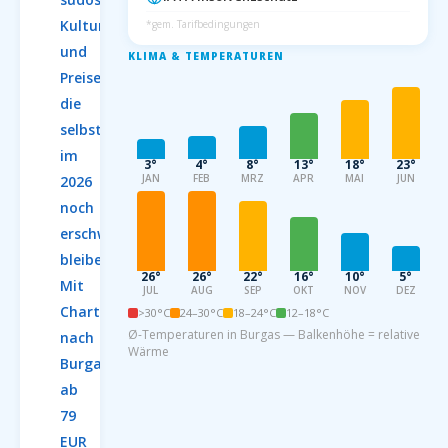
Kultur
*gem. Tarifbedingungen
und
KLIMA & TEMPERATUREN
Preisen,
die
selbst
im
3°
4°
8°
13°
18°
23°
JAN
FEB
MRZ
APR
MAI
JUN
2026
noch
erschwinglich
bleiben.
26°
26°
22°
16°
10°
5°
Mit
JUL
AUG
SEP
OKT
NOV
DEZ
Charterflügen
>30°C
24–30°C
18–24°C
12–18°C
Ø-Temperaturen in Burgas — Balkenhöhe = relative
nach
Wärme
Burgas
ab
79
EUR