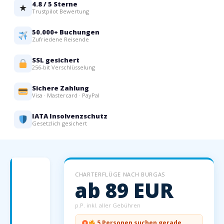
4.8 / 5 Sterne
★
Trustpilot Bewertung
50.000+ Buchungen
Zufriedene Reisende
SSL gesichert
256-bit Verschlüsselung
Sichere Zahlung
Visa · Mastercard · PayPal
IATA Insolvenzschutz
Gesetzlich gesichert
Burgas
CHARTERFLÜGE NACH BURGAS
am
ab 89 EUR
Schwarzen
Meer
p.P. inkl. aller Gebühren
—
5 Personen suchen gerade