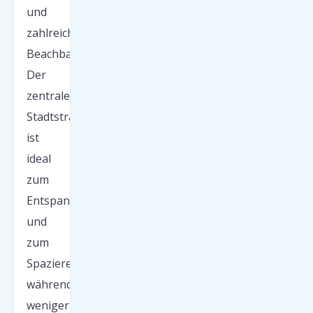
und
zahlreiche
Beachbars.
Der
zentrale
Stadtstrand
ist
ideal
zum
Entspannen
und
zum
Spazieren,
während
weniger