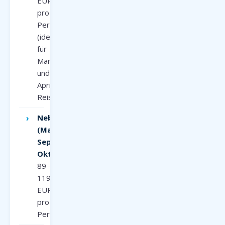
EUR
pro
Person
(ideal
für
März-
und
April-
Reisen)
Nebensaison
(Mai,
September,
Oktober):
89–
119
EUR
pro
Person