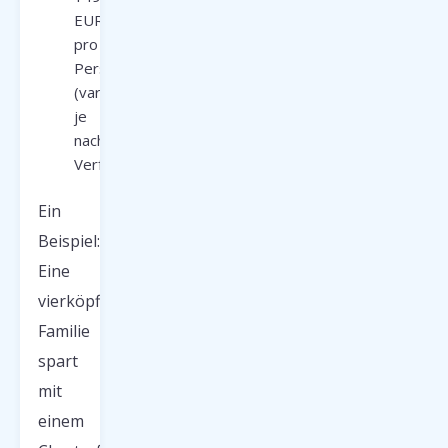
EUR
pro
Person
(variabel
je
nach
Verfügbarkeit)
Ein
Beispiel:
Eine
vierköpfige
Familie
spart
mit
einem