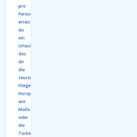
pro
Person
erreichst
du
ein
Urlaubsziel,
das
dir
die
teuren
Flieger-
Hotspots
wie
Mallorca
oder
die
Türkei