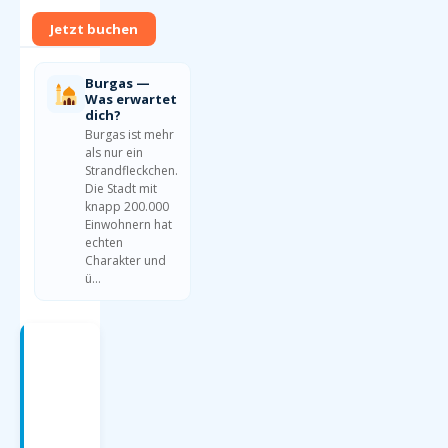
Jetzt buchen
Burgas —
Was erwartet
dich?
Burgas ist mehr
als nur ein
Strandfleckchen.
Die Stadt mit
knapp 200.000
Einwohnern hat
echten
Charakter und
ü…
Burgas
—
Was
erwartet
dich?