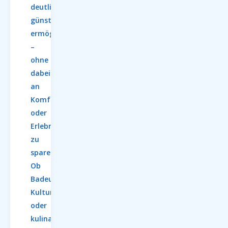
deutlich
günstiger
ermöglicht
–
ohne
dabei
an
Komfort
oder
Erlebnis
zu
sparen.
Ob
Badeurlaub,
Kulturentdeckungen
oder
kulinarische