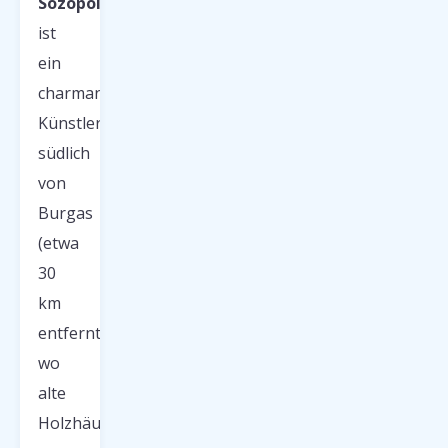
Sozopol
ist
ein
charmantes
Künstlerdorf
südlich
von
Burgas
(etwa
30
km
entfernt),
wo
alte
Holzhäuser