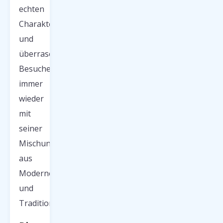
echten
Charakter
und
überrascht
Besucher
immer
wieder
mit
seiner
Mischung
aus
Moderne
und
Tradition.