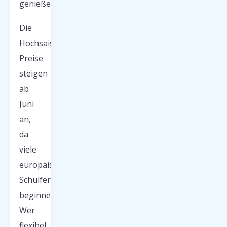
genießen.
Die
Hochsaison-
Preise
steigen
ab
Juni
an,
da
viele
europäische
Schulferien
beginnen.
Wer
flexibel