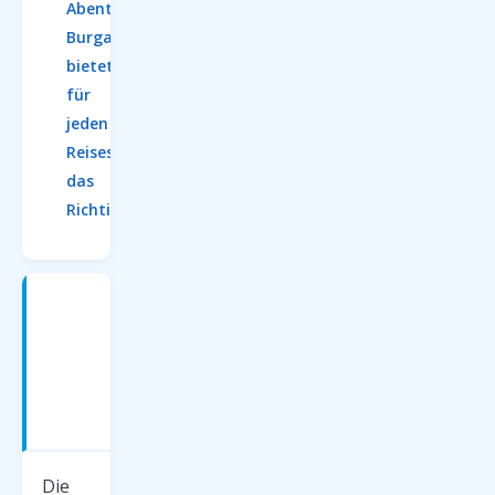
Abenteuer:
Burgas
bietet
für
jeden
Reisestil
das
Richtige.
Charterflüge
nach
Burgas
—
Preise
2026
Die