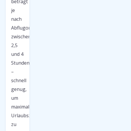
beträgt
je
nach
Abflugort
zwischen
2,5
und 4
Stunden
–
schnell
genug,
um
maximal
Urlaubszeit
zu