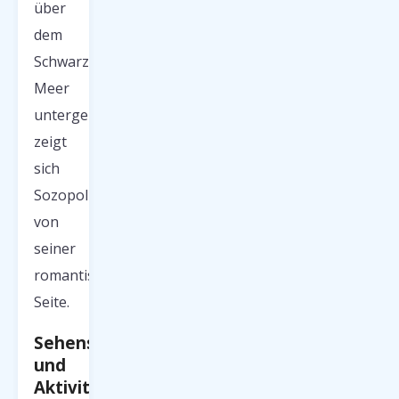
über
dem
Schwarzen
Meer
untergeht,
zeigt
sich
Sozopol
von
seiner
romantischsten
Seite.
Sehenswürdigkeiten
und
Aktivitäten