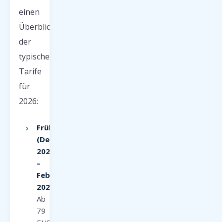
einen
Überblick
der
typischen
Tarife
für
2026:
Frühbucher
(Dezember
2025
–
Februar
2026):
Ab
79