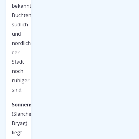
bekannte
Buchten
südlich
und
nördlich
der
Stadt
noch
ruhiger
sind.
Sonnenstrand
(Slanchev
Bryag)
liegt