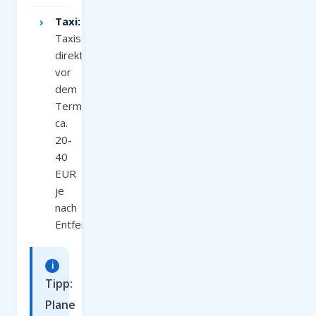
Taxi:
Taxistand
direkt
vor
dem
Terminal,
ca.
20-
40
EUR
je
nach
Entfernung
Tipp:
Plane