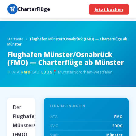
CharterFlüge
Jetzt buchen
Startseite
›
Flughafen Münster/Osnabrück (FMO) — Charterflüge ab
Münster
Flughafen Münster/Osnabrück
(FMO) — Charterflüge ab Münster
✈ IATA:
FMO
ICAO:
EDDG
Münster
Nordrhein-Westfalen
Der
FLUGHAFEN-DATEN
Flughafen
IATA
FMO
Münster/Osnabrück
ICAO
EDDG
(FMO)
Stadt
Münster