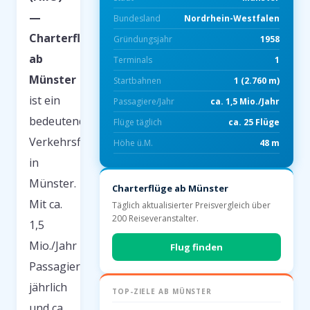
—
Bundesland
Nordrhein-Westfalen
Charterflüge
Gründungsjahr
1958
ab
Terminals
1
Münster
Start­bahnen
1 (2.760 m)
ist ein
Passagiere/Jahr
ca. 1,5 Mio./Jahr
bedeutender
Flüge täglich
ca. 25 Flüge
Verkehrsflughafen
Höhe ü.M.
48 m
in
Münster.
Charterflüge ab Münster
Mit ca.
Täglich aktualisierter Preisvergleich über
200 Reiseveranstalter.
1,5
Mio./Jahr
Flug finden
Passagieren
jährlich
TOP-ZIELE AB MÜNSTER
und ca.