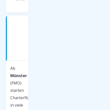
Charterflüge
ab
Münster
—
Beliebte
Ziele
2026
Ab
Münster
(FMO)
starten
Charterflüge
in viele