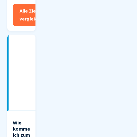
Alle Ziele
vergleichen
Häufige
Fragen
zum
Flughafen
Münster/Osnabrück
(FMO)
—
Charterflüge
ab
Münster
Wie
komme
ich zum