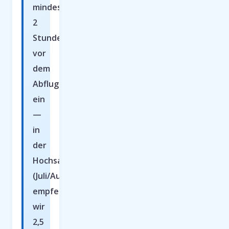
mindestens
2
Stunden
vor
dem
Abflug
ein
—
in
der
Hochsaison
(Juli/August)
empfehlen
wir
2,5