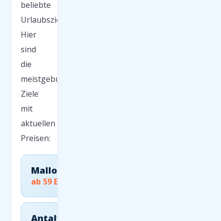
beliebte
Urlaubsziele.
Hier
sind
die
meistgebuchten
Ziele
mit
aktuellen
Preisen:
Mallorca
ab 59 EUR
Antalya