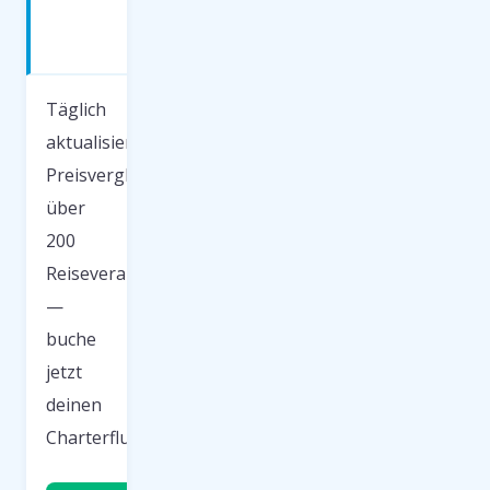
günstig
fliegen
Täglich
aktualisierter
Preisvergleich
über
200
Reiseveranstalter
—
buche
jetzt
deinen
Charterflug.