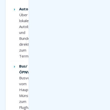
Auto:
Über
lokale
Autobahnen
und
Bundesstraßen
direkt
zum
Terminal
Bus/
ÖPNV:
Busverbindungen
vom
Hauptbahnhof
Münster
zum
Flughafen