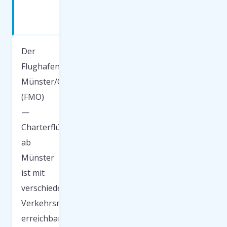
Flughafen
FMO
Der
Flughafen
Münster/Osnabrück
(FMO)
—
Charterflüge
ab
Münster
ist mit
verschiedenen
Verkehrsmitteln
erreichbar.