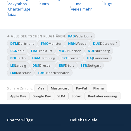
Zakynthos
Kairn
... und
Flüge
Charterflüge
vieles mehr
Ibiza
✈ ALLE DEUTSCHEN FLUGHÄFEN
PAD
Paderborn
DTM
Dortmund
FMO
Münster
NRN
Weeze
DUS
Düsseldorf
CGN
Köln
FRA
Frankfurt
MUC
München
NUE
Nürnberg
BER
Berlin
HAM
Hamburg
BRE
Bremen
HAJ
Hannover
LEJ
Leipzig
DRS
Dresden
ERF
Erfurt
STR
Stuttgart
FKB
Karlsruhe
FDH
Friedrichshafen
Sichere Zahlung:
Visa
Mastercard
PayPal
Klarna
Apple Pay
Google Pay
SEPA
Sofort
Banküberweisung
CharterFlüge
Beliebte Ziele