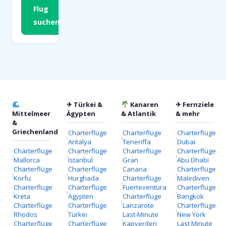
Flug
suchen
✈ Türkei &
Kanaren
✈ Fernziele
Mittelmeer
Ägypten
& Atlantik
& mehr
&
Griechenland
Charterflüge
Charterflüge
Charterflüge
Antalya
Teneriffa
Dubai
Charterflüge
Charterflüge
Charterflüge
Charterflüge
Mallorca
Istanbul
Gran
Abu Dhabi
Charterflüge
Charterflüge
Canaria
Charterflüge
Korfu
Hurghada
Charterflüge
Malediven
Charterflüge
Charterflüge
Fuerteventura
Charterflüge
Kreta
Ägypten
Charterflüge
Bangkok
Charterflüge
Charterflüge
Lanzarote
Charterflüge
Rhodos
Türkei
Last-Minute
New York
Charterflüge
Charterflüge
Kapverden
Last Minute