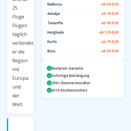
Mallorca
ab 59 EUR
25
Antalya
ab 79 EUR
Flüge
Teneriffa
ab 99 EUR
Flügen
Hurghada
ab 129 EUR
täglich
Korfu
ab 79 EUR
verbindet
er die
Ibiza
ab 89 EUR
Region
Bestpreis-Garantie
mit
✓
Sofortige Bestätigung
✓
Europa
200+ Reiseveranstalter
✓
und
IATA Insolvenzschutz
✓
der
Welt.
Anreise
zum