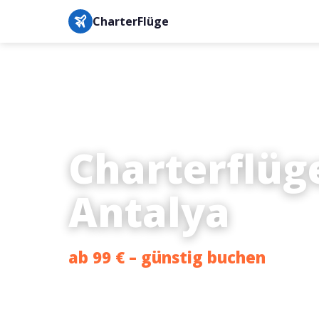
CharterFlüge
Charterflüg
Antalya
ab 99 € – günstig buchen
Bestpreis-Garantie · IATA-gesichert · Buchung in unter 3 M