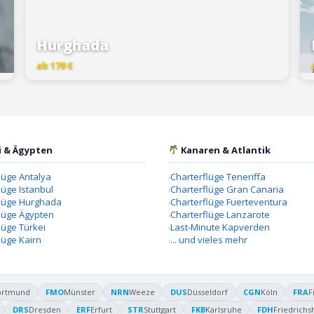
Hurghada
ab 179 €
i & Ägypten
Kanaren & Atlantik
lüge Antalya
Charterflüge Teneriffa
lüge Istanbul
Charterflüge Gran Canaria
flüge Hurghada
Charterflüge Fuerteventura
lüge Ägypten
Charterflüge Lanzarote
lüge Türkei
Last-Minute Kapverden
lüge Kairn
... und vieles mehr
ortmund
FMO
Münster
NRN
Weeze
DUS
Düsseldorf
CGN
Köln
FRA
F
DRS
Dresden
ERF
Erfurt
STR
Stuttgart
FKB
Karlsruhe
FDH
Friedrichs