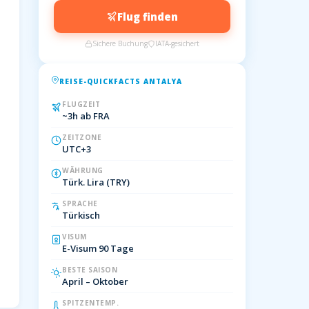
Flug finden
Sichere Buchung
IATA-gesichert
REISE-QUICKFACTS ANTALYA
FLUGZEIT
~3h ab FRA
ZEITZONE
UTC+3
WÄHRUNG
Türk. Lira (TRY)
SPRACHE
Türkisch
VISUM
E-Visum 90 Tage
BESTE SAISON
April – Oktober
SPITZENTEMP.