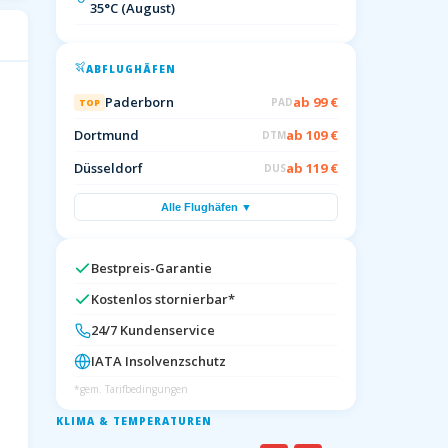
35°C (August)
ABFLUGHÄFEN
Paderborn
ab 99 €
PAD
TOP
Dortmund
ab 109 €
DTM
Düsseldorf
ab 119 €
DUS
Alle Flughäfen ▼
Bestpreis-Garantie
Kostenlos stornierbar*
24/7 Kundenservice
IATA Insolvenzschutz
*gem. Tarifbedingungen
KLIMA & TEMPERATUREN