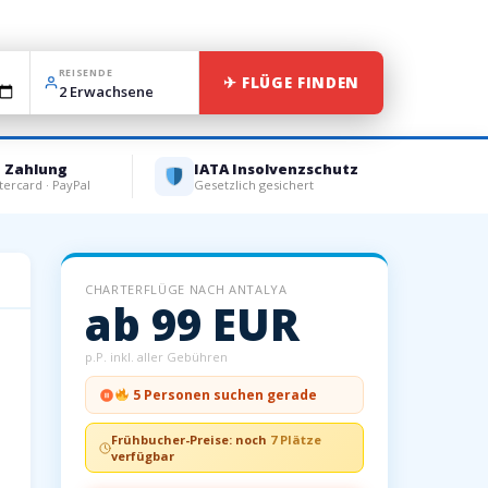
REISENDE
✈ FLÜGE FINDEN
e Zahlung
IATA Insolvenzschutz
tercard · PayPal
Gesetzlich gesichert
CHARTERFLÜGE NACH ANTALYA
ab 99 EUR
p.P. inkl. aller Gebühren
5 Personen suchen gerade
Frühbucher-Preise: noch
7 Plätze
verfügbar