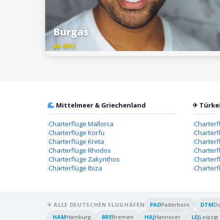
Burgas
ab 99 €
Mittelmeer & Griechenland
✈ Türke
Charterflüge Mallorca
Charterf
Charterflüge Korfu
Charterf
Charterflüge Kreta
Charter
Charterflüge Rhodos
Charterf
Charterflüge Zakynthos
Charterf
Charterflüge Ibiza
Charterf
✈ ALLE DEUTSCHEN FLUGHÄFEN
PAD
Paderborn
DTM
D
HAM
Hamburg
BRE
Bremen
HAJ
Hannover
LEJ
Leipzig