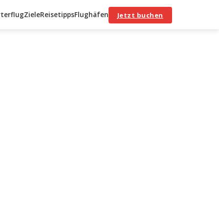
terflug
Ziele
Reisetipps
Flughäfen
Jetzt buchen