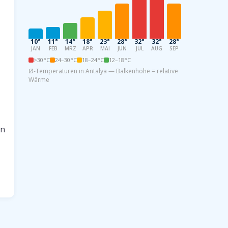
10°
11°
14°
18°
23°
28°
32°
32°
28°
22°
16°
11
JAN
FEB
MRZ
APR
MAI
JUN
JUL
AUG
SEP
OKT
NOV
DE
>30°C
24–30°C
18–24°C
12–18°C
Ø-Temperaturen in Antalya — Balkenhöhe = relative
Wärme
en