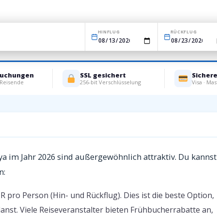
HINFLUG
RÜCKFLUG
Buchungen
SSL gesichert
Sicher
 Reisende
256-bit Verschlüsselung
Visa · Mas
lya im Jahr 2026 sind außergewöhnlich attraktiv. Du kannst
n:
 pro Person (Hin- und Rückflug). Dies ist die beste Option,
lanst. Viele Reiseveranstalter bieten Frühbucherrabatte an,