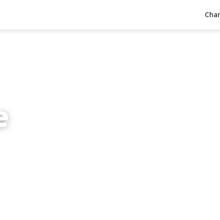
Char
e
inuten