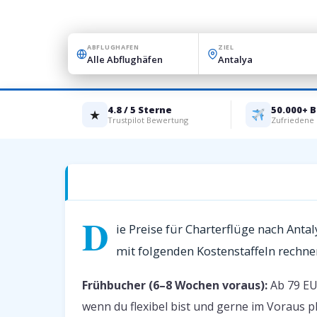
ABFLUGHAFEN
ZIEL
4.8 / 5 Sterne
50.000+ 
★
Trustpilot Bewertung
Zufriedene
Charterflüge nach Antalya — Preise 2026
D
ie Preise für Charterflüge nach Anta
mit folgenden Kostenstaffeln rechne
Frühbucher (6–8 Wochen voraus):
Ab 79 EUR
wenn du flexibel bist und gerne im Voraus p