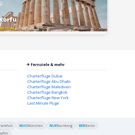
Korfu
ab 119 €
✈ Fernziele & mehr
Charterflüge Dubai
Charterflüge Abu Dhabi
Charterflüge Malediven
Charterflüge Bangkok
Charterflüge New York
Last Minute Flüge
rankfurt
MUC
München
NUE
Nürnberg
BER
Berlin
hafen