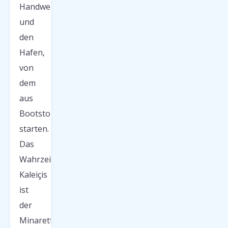
Handwerksbetriebe
und
den
Hafen,
von
dem
aus
Bootstouren
starten.
Das
Wahrzeichen
Kaleiçis
ist
der
Minarett