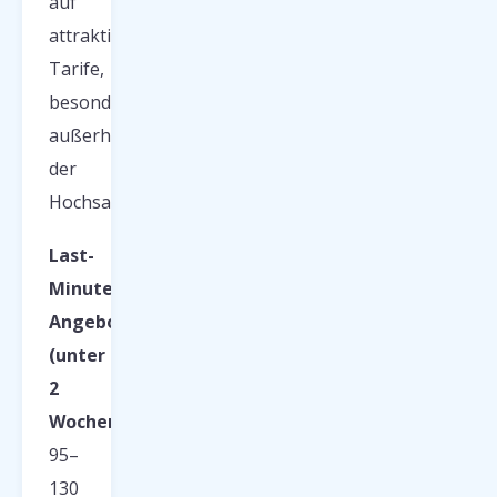
auf
attraktive
Tarife,
besonders
außerhalb
der
Hochsaison.
Last-
Minute-
Angebote
(unter
2
Wochen):
95–
130