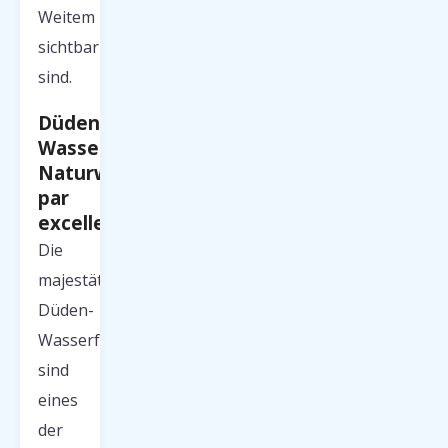
Weitem
sichtbar
sind.
Düden-
Wasserfälle:
Naturwunder
par
excellence
Die
majestätischen
Düden-
Wasserfälle
sind
eines
der