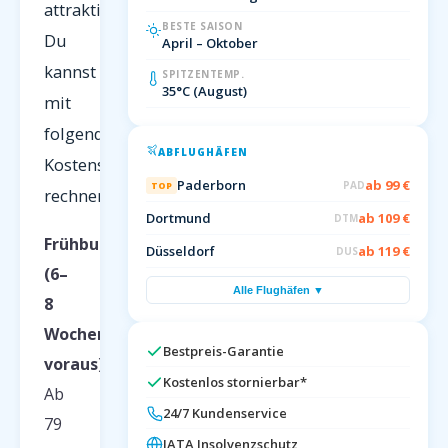
attraktiv.
BESTE SAISON
Du
April – Oktober
kannst
SPITZENTEMP.
35°C (August)
mit
folgenden
ABFLUGHÄFEN
Kostenstaffeln
Paderborn
ab 99 €
PAD
TOP
rechnen:
Dortmund
ab 109 €
DTM
Frühbucher
Düsseldorf
ab 119 €
DUS
(6–
Alle Flughäfen ▼
8
Wochen
Bestpreis-Garantie
voraus):
Kostenlos stornierbar*
Ab
24/7 Kundenservice
79
IATA Insolvenzschutz