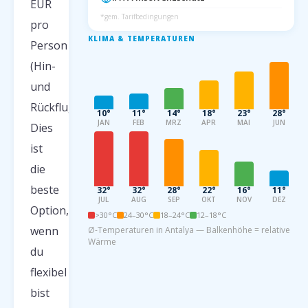
EUR
*gem. Tarifbedingungen
pro
KLIMA & TEMPERATUREN
Person
(Hin-
und
Rückflug).
10°
11°
14°
18°
23°
28°
JAN
FEB
MRZ
APR
MAI
JUN
Dies
ist
die
beste
32°
32°
28°
22°
16°
11°
JUL
AUG
SEP
OKT
NOV
DEZ
Option,
>30°C
24–30°C
18–24°C
12–18°C
wenn
Ø-Temperaturen in Antalya — Balkenhöhe = relative
Wärme
du
flexibel
bist