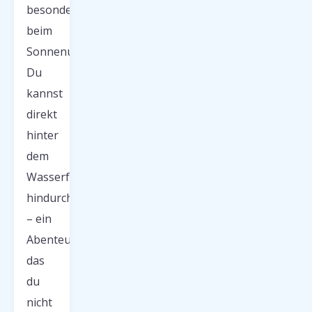
besonders
beim
Sonnenuntergang.
Du
kannst
direkt
hinter
dem
Wasserfall
hindurchgehen
– ein
Abenteuer,
das
du
nicht