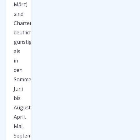
März)
sind
Charterflüge
deutlich
günstiger
als
in
den
Sommermonaten
Juni
bis
August.
April,
Mai,
September