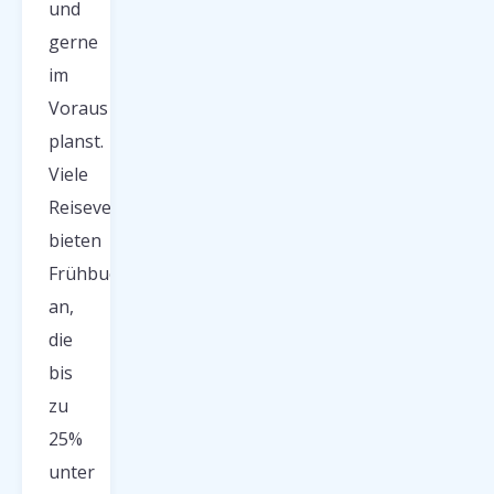
und
gerne
im
Voraus
planst.
Viele
Reiseveranstalter
bieten
Frühbucherrabatte
an,
die
bis
zu
25%
unter