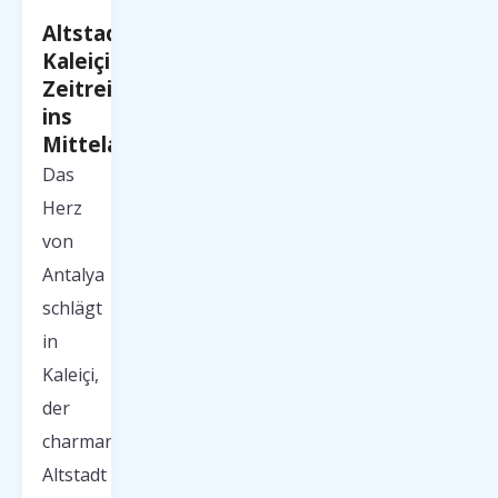
Altstadt
Kaleiçi:
Zeitreise
ins
Mittelalter
Das
Herz
von
Antalya
schlägt
in
Kaleiçi,
der
charmanten
Altstadt