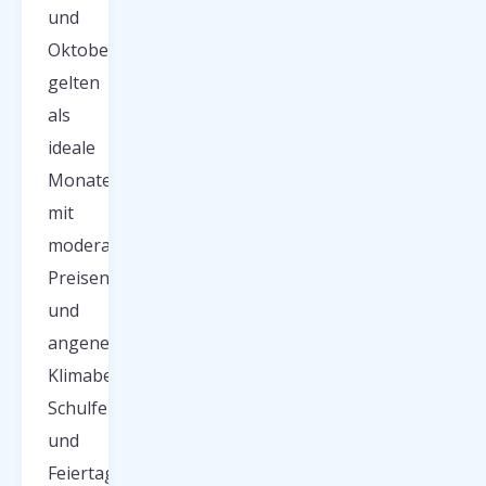
und
Oktober
gelten
als
ideale
Monate
mit
moderaten
Preisen
und
angenehmen
Klimabedingungen.
Schulferien
und
Feiertage