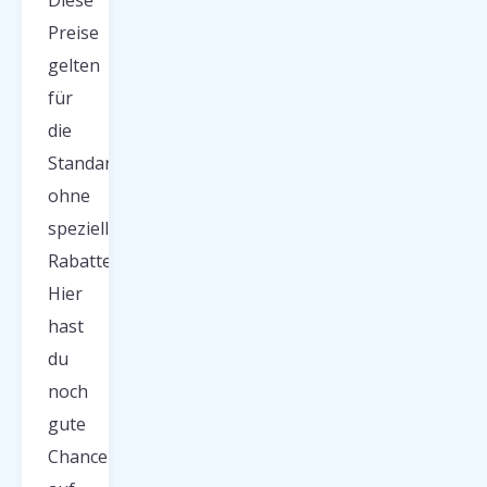
Diese
Preise
gelten
für
die
Standardbuchung
ohne
spezielle
Rabatte.
Hier
hast
du
noch
gute
Chancen