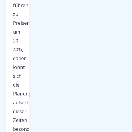
führen
zu
Preiserhöhungen
um
20–
40%,
daher
lohnt
sich
die
Planung
außerhalb
dieser
Zeiten
besonders.