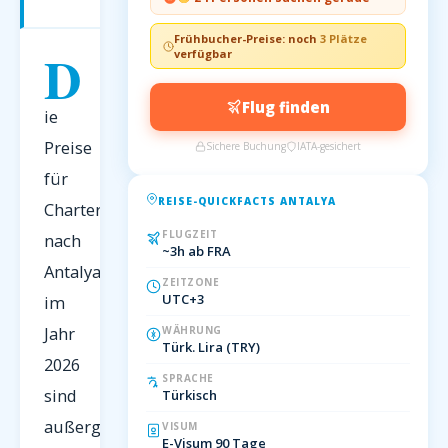
2026
Frühbucher-Preise: noch
3 Plätze
D
verfügbar
Flug finden
ie
Preise
Sichere Buchung
IATA-gesichert
für
REISE-QUICKFACTS ANTALYA
Charterflüge
FLUGZEIT
nach
~3h ab FRA
Antalya
ZEITZONE
UTC+3
im
Jahr
WÄHRUNG
Türk. Lira (TRY)
2026
SPRACHE
sind
Türkisch
außergewöhnlich
VISUM
E-Visum 90 Tage