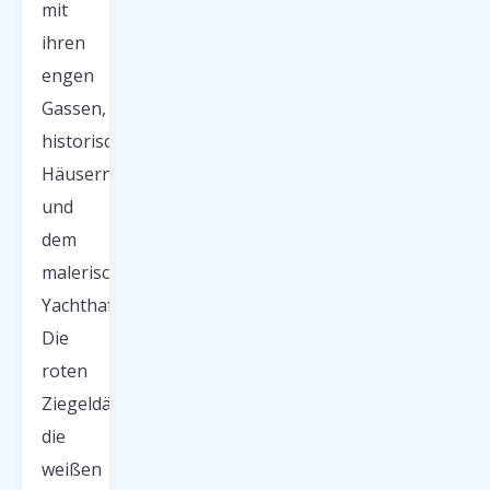
mit
ihren
engen
Gassen,
historischen
Häusern
und
dem
malerischen
Yachthafen.
Die
roten
Ziegeldächer,
die
weißen