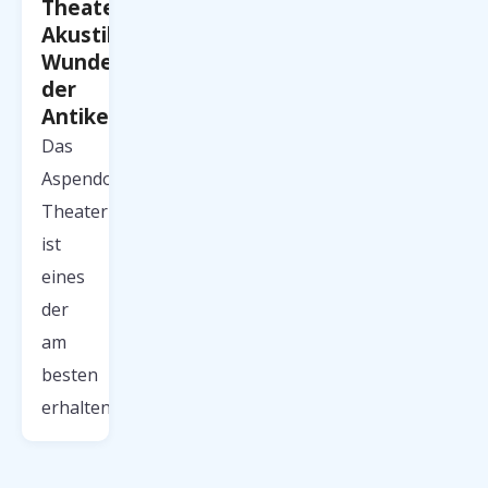
Theater:
Akustik-
Wunder
der
Antike
Das
Aspendos-
Theater
ist
eines
der
am
besten
erhaltenen