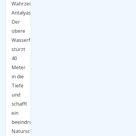
Wahrzeichen
Antalyas.
Der
obere
Wasserfall
stürzt
40
Meter
in die
Tiefe
und
schafft
ein
beeindruckendes
Naturschauspiel,