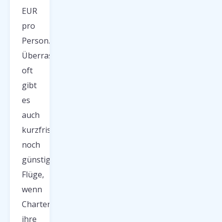
EUR
pro
Person.
Überraschend
oft
gibt
es
auch
kurzfristig
noch
günstige
Flüge,
wenn
Charterunternehmen
ihre