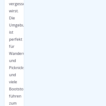
vergessen
wirst.
Die
Umgebung
ist
perfekt
für
Wanderungen
und
Picknicks,
und
viele
Bootstouren
führen
zum