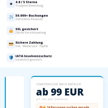
4.8 / 5 Sterne
★
Trustpilot Bewertung
50.000+ Buchungen
Zufriedene Reisende
SSL gesichert
256-bit Verschlüsselung
Sichere Zahlung
Visa · Mastercard · PayPal
IATA Insolvenzschutz
Gesetzlich gesichert
Charterflüge
CHARTERFLÜGE NACH ANTALYA
nach
ab 99 EUR
Antalya
—
p.P. inkl. aller Gebühren
Preise
24 Personen suchen gerade