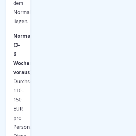
dem
Normalpreis
liegen.
Normalpreise
(3–
6
Wochen
voraus):
Durchschnittlich
110–
150
EUR
pro
Person.