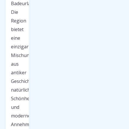
Badeurlaubsziel.
Die
Region
bietet
eine
einzigartige
Mischung
aus
antiker
Geschichte,
natürlicher
Schönheit
und
modernen
Annehmlichkeiten.