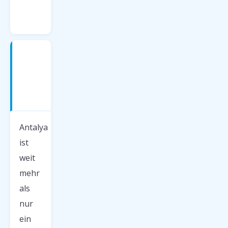
Antalya
—
Was
erwartet
dich?
Antalya
ist
weit
mehr
als
nur
ein