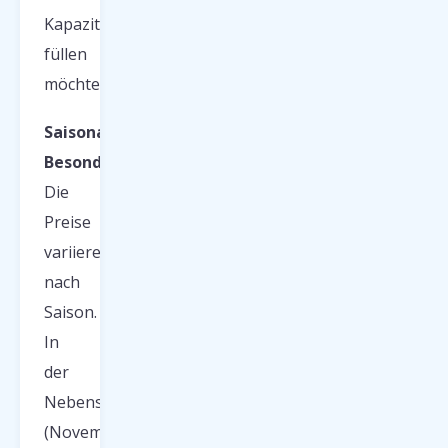
Kapazitäten
füllen
möchten.
Saisonale
Besonderheiten:
Die
Preise
variieren
nach
Saison.
In
der
Nebensaison
(November–