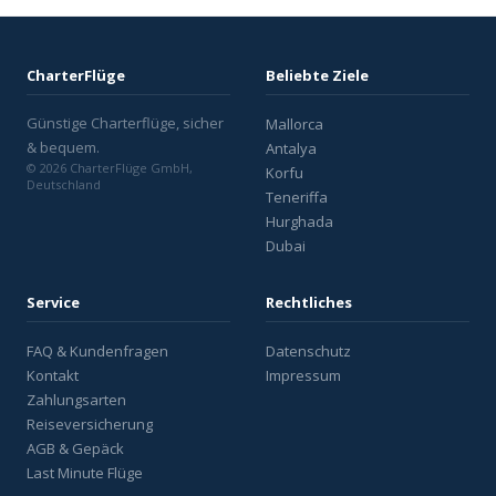
CharterFlüge
Beliebte Ziele
Günstige Charterflüge, sicher
Mallorca
& bequem.
Antalya
© 2026 CharterFlüge GmbH,
Korfu
Deutschland
Teneriffa
Hurghada
Dubai
Service
Rechtliches
FAQ & Kundenfragen
Datenschutz
Kontakt
Impressum
Zahlungsarten
Reiseversicherung
AGB & Gepäck
Last Minute Flüge