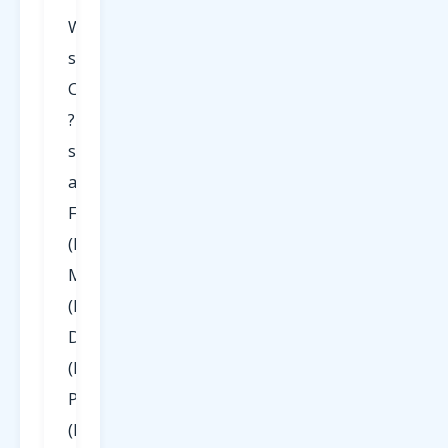
Was
sind
Charterflüge
?
starten
ab
Frankfurt
(FRA),
München
(MUC),
Düsseldorf
(DUS),
Paderborn
(PAD),