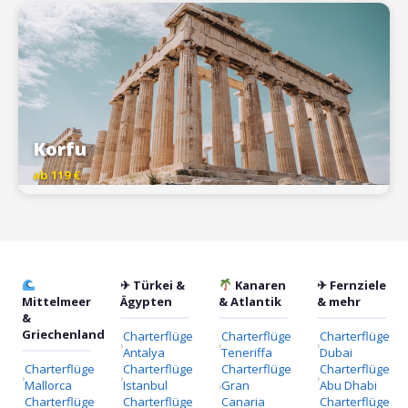
Korfu
ab 119 €
✈ Türkei &
Kanaren
✈ Fernziele
Mittelmeer
Ägypten
& Atlantik
& mehr
&
Griechenland
Charterflüge
Charterflüge
Charterflüge
Antalya
Teneriffa
Dubai
Charterflüge
Charterflüge
Charterflüge
Charterflüge
Mallorca
Istanbul
Gran
Abu Dhabi
Charterflüge
Charterflüge
Canaria
Charterflüge