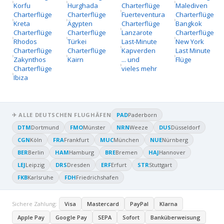
Korfu
Hurghada
Charterflüge
Malediven
Charterflüge
Charterflüge
Fuerteventura
Charterflüge
Kreta
Ägypten
Charterflüge
Bangkok
Charterflüge
Charterflüge
Lanzarote
Charterflüge
Rhodos
Türkei
Last-Minute
New York
Charterflüge
Charterflüge
Kapverden
Last Minute
Zakynthos
Kairn
... und
Flüge
Charterflüge
vieles mehr
Ibiza
✈ ALLE DEUTSCHEN FLUGHÄFEN
PAD
Paderborn
DTM
Dortmund
FMO
Münster
NRN
Weeze
DUS
Düsseldorf
CGN
Köln
FRA
Frankfurt
MUC
München
NUE
Nürnberg
BER
Berlin
HAM
Hamburg
BRE
Bremen
HAJ
Hannover
LEJ
Leipzig
DRS
Dresden
ERF
Erfurt
STR
Stuttgart
FKB
Karlsruhe
FDH
Friedrichshafen
Sichere Zahlung:
Visa
Mastercard
PayPal
Klarna
Apple Pay
Google Pay
SEPA
Sofort
Banküberweisung