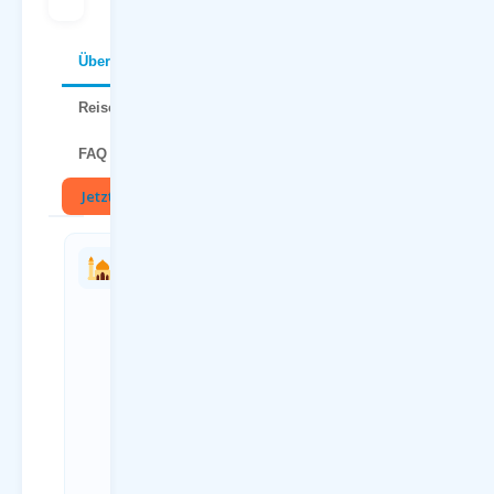
Über – Was sind Charterflüge ?
Reisetipps
FAQ
Jetzt buchen
🏛
Charterflug
Charterflüge
vs.
nach – Was
Linienflug
sind
— direkter
Charterflüge
Vergleich
? ab
deutschen
Kriterium
Flughäfen
Charterflug