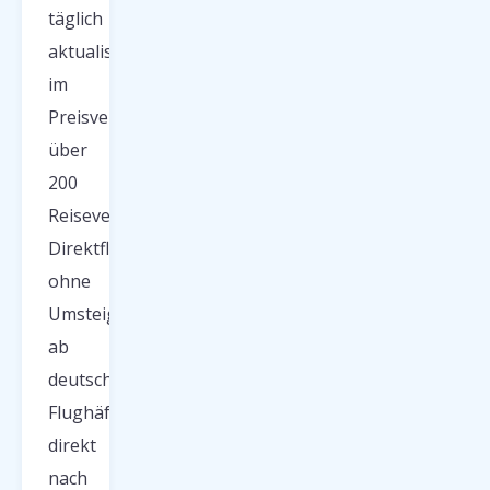
täglich
aktualisiert
im
Preisvergleich
über
200
Reiseveranstalter.
Direktflug
ohne
Umsteigen
ab
deutschen
Flughäfen
direkt
nach