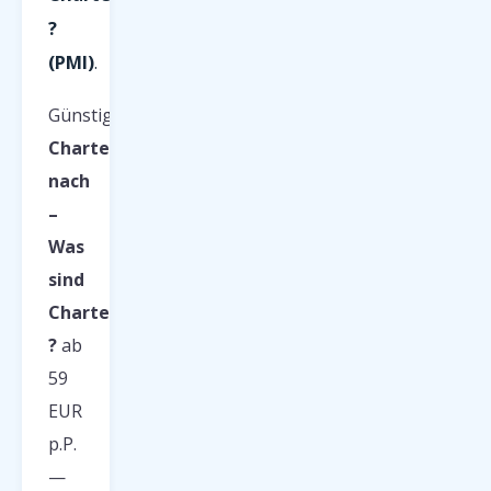
?
(PMI)
.
Günstige
Charterflüge
nach
–
Was
sind
Charterflüge
?
ab
59
EUR
p.P.
—