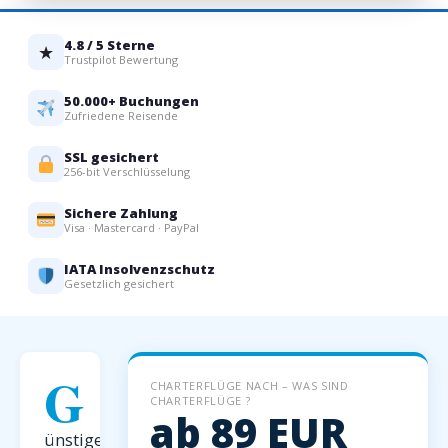
4.8 / 5 Sterne
★
Trustpilot Bewertung
50.000+ Buchungen
Zufriedene Reisende
SSL gesichert
256-bit Verschlüsselung
Sichere Zahlung
Visa · Mastercard · PayPal
IATA Insolvenzschutz
Gesetzlich gesichert
G
CHARTERFLÜGE NACH – WAS SIND
CHARTERFLÜGE ?
ab 89 EUR
ünstige