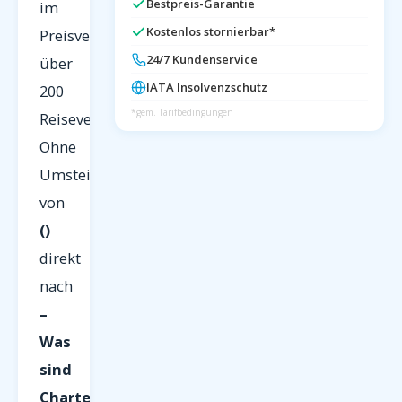
Bestpreis-Garantie
im
Kostenlos stornierbar*
Preisvergleich
24/7 Kundenservice
über
IATA Insolvenzschutz
200
*gem. Tarifbedingungen
Reiseveranstalter.
Ohne
Umsteigen
von
()
direkt
nach
–
Was
sind
Charterflüge