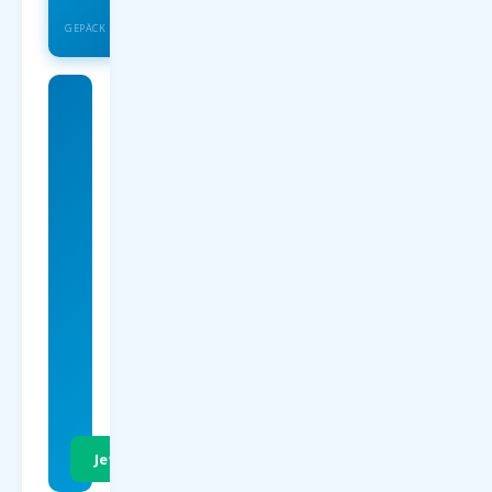
INSOLVENZSCHUTZ
GEPÄCK
Charterflug
nach – Was
sind
Charterflüge
?
ab 59
EUR
p.P. Hin- &
Rückflug
Jetzt Preise vergleichen