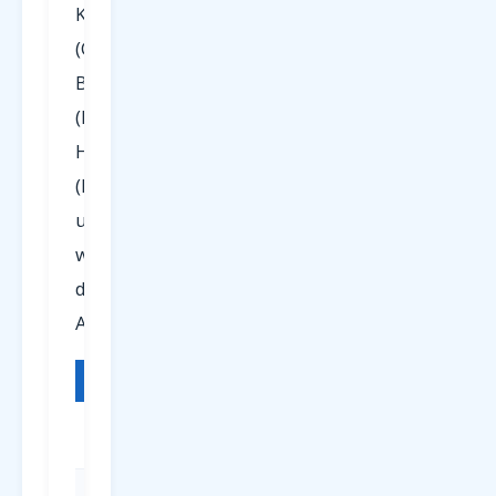
Köln/Bonn
(CGN),
Berlin
(BER),
Hamburg
(HAM)
und
weiteren
deutschen
Airports.
FLUGHAFEN
IATA
REGION
Paderborn
PAD
NRW /
OWL
Dortmund
DTM
NRW