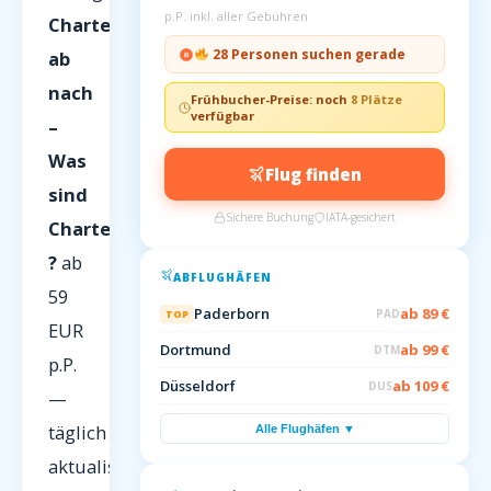
p.P. inkl. aller Gebühren
Charterflüge
28 Personen suchen gerade
ab
nach
Frühbucher-Preise: noch
8 Plätze
verfügbar
–
Was
Flug finden
sind
Sichere Buchung
IATA-gesichert
Charterflüge
?
ab
ABFLUGHÄFEN
59
Paderborn
ab 89 €
PAD
TOP
EUR
Dortmund
ab 99 €
DTM
p.P.
Düsseldorf
ab 109 €
DUS
—
täglich
Alle Flughäfen ▼
aktualisiert