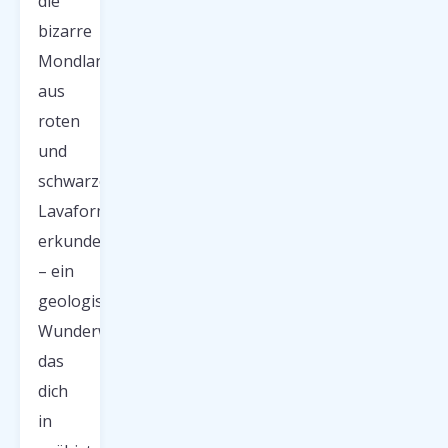
die
bizarre
Mondlandschaft
aus
roten
und
schwarzen
Lavaformationen
erkunden
– ein
geologisches
Wunderwerk,
das
dich
in