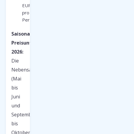
EUR
pro
Person
Saisonale
Preisunterschiede
2026:
Die
Nebensaison
(Mai
bis
Juni
und
September
bis
Oktober)