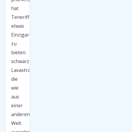
hat
Teneriffa
etwas
Einzigartiges
zu
bieten:
schwarze
Lavastrände,
die
wie
aus
einer
anderen
Welt