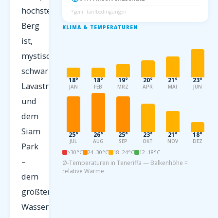
höchster
*gem. Tarifbedingungen
Berg
KLIMA & TEMPERATUREN
ist,
mystischen
schwarzen
18°
18°
19°
20°
21°
23°
Lavastrände
JAN
FEB
MRZ
APR
MAI
JUN
und
dem
Siam
25°
26°
25°
23°
21°
18°
JUL
AUG
SEP
OKT
NOV
DEZ
Park
>30°C
24–30°C
18–24°C
12–18°C
–
Ø-Temperaturen in Teneriffa — Balkenhöhe =
relative Wärme
dem
größten
Wasserpark