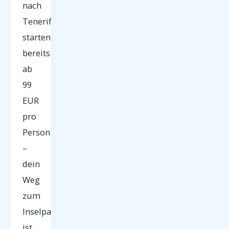
nach
Teneriffa
starten
bereits
ab
99
EUR
pro
Person
–
dein
Weg
zum
Inselparadies
ist