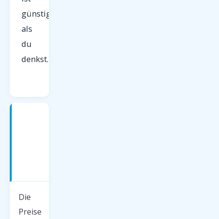
günstiger
als
du
denkst.
Charterflüge
nach
Teneriffa
—
Preise
2026
Die
Preise