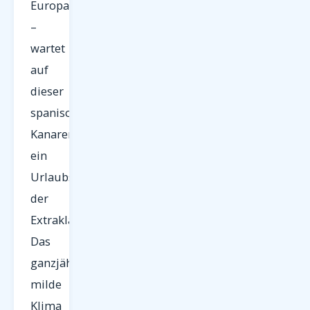
Europas
–
wartet
auf
dieser
spanischen
Kanareninsel
ein
Urlaubserlebnis
der
Extraklasse.
Das
ganzjährig
milde
Klima