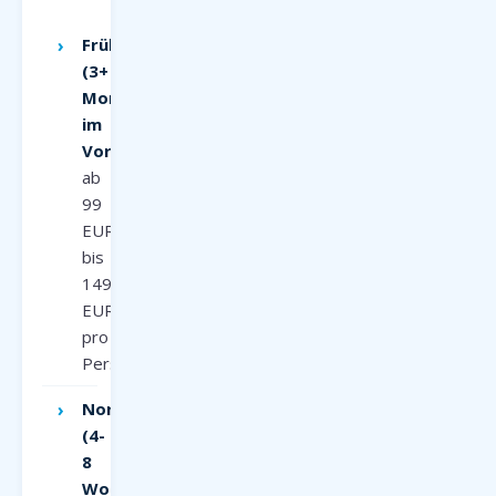
Frühbucher
(3+
Monate
im
Voraus):
ab
99
EUR
bis
149
EUR
pro
Person
Normalpreis
(4-
8
Wochen