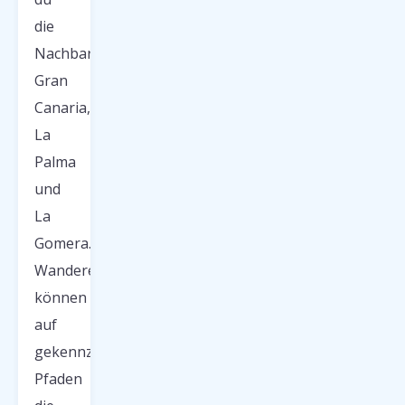
die
Nachbarinseln
Gran
Canaria,
La
Palma
und
La
Gomera.
Wanderer
können
auf
gekennzeichneten
Pfaden