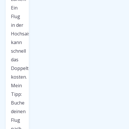
Ein
Flug
in der
Hochsaison
kann
schnell
das
Doppelte
kosten.
Mein
Tipp:
Buche
deinen
Flug
nach