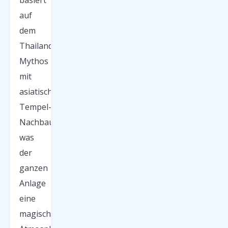
basiert
auf
dem
Thailand-
Mythos
mit
asiatischen
Tempel-
Nachbauten,
was
der
ganzen
Anlage
eine
magische