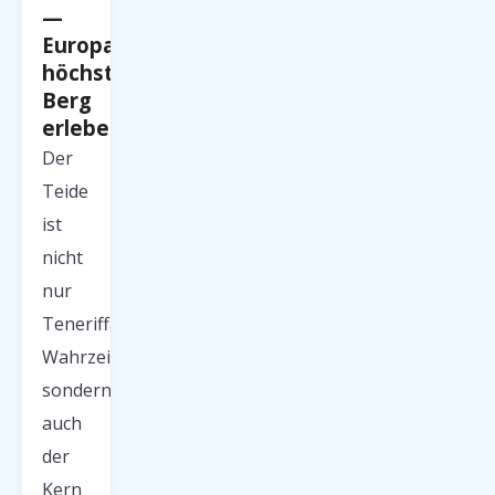
—
Europas
höchster
Berg
erleben
Der
Teide
ist
nicht
nur
Teneriffas
Wahrzeichen,
sondern
auch
der
Kern