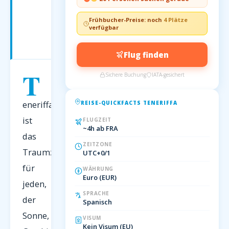
Traumurlaub
auf
Frühbucher-Preise: noch
4 Plätze
der
verfügbar
größten
Kanareninsel
Flug finden
T
Sichere Buchung
IATA-gesichert
eneriffa
REISE-QUICKFACTS TENERIFFA
ist
FLUGZEIT
~4h ab FRA
das
ZEITZONE
Traumziel
UTC+0/1
für
WÄHRUNG
Euro (EUR)
jeden,
SPRACHE
der
Spanisch
Sonne,
VISUM
Kein Visum (EU)