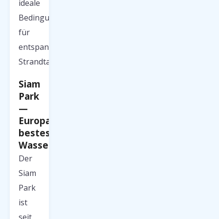
ideale
Bedingungen
für
entspannte
Strandtage.
Siam
Park
—
Europas
bestes
Wasservergnügen
Der
Siam
Park
ist
seit