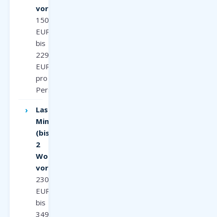
voraus):
150
EUR
bis
229
EUR
pro
Person
Last-
Minute
(bis
2
Wochen
voraus):
230
EUR
bis
349