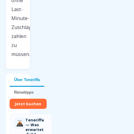
ohne
Last-
Minute-
Zuschläge
zahlen
zu
müssen.
Über Teneriffa
Reisetipps
Jetzt buchen
Teneriffa
— Was
erwartet