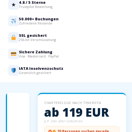
4.8 / 5 Sterne
★
Trustpilot Bewertung
50.000+ Buchungen
Zufriedene Reisende
SSL gesichert
256-bit Verschlüsselung
Sichere Zahlung
Visa · Mastercard · PayPal
IATA Insolvenzschutz
Gesetzlich gesichert
Charterflüge
CHARTERFLÜGE NACH TENERIFFA
nach
ab 119 EUR
Teneriffa
—
p.P. inkl. aller Gebühren
Dein
20 Personen suchen gerade