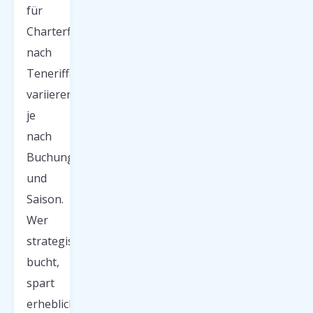
für
Charterflüge
nach
Teneriffa
variieren
je
nach
Buchungszeitpunkt
und
Saison.
Wer
strategisch
bucht,
spart
erheblich: