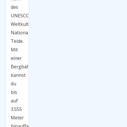
des
UNESCO-
Weltkulturerbes
Nationalpark
Teide.
Mit
einer
Bergbahn
kannst
du
bis
auf
3.555
Meter
hinauffahren