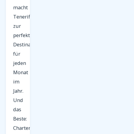
macht
Teneriffa
zur
perfekten
Destination
für
jeden
Monat
im
Jahr.
Und
das
Beste:
Charterflüge