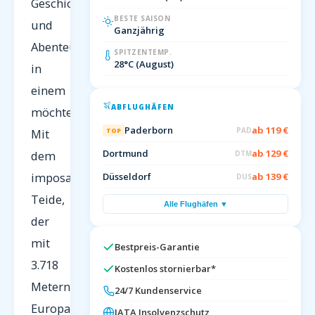
Geschichte
BESTE SAISON
und
Ganzjährig
Abenteuer
SPITZENTEMP.
28°C (August)
in
einem
ABFLUGHÄFEN
möchte.
Paderborn
ab 119 €
PAD
TOP
Mit
Dortmund
ab 129 €
dem
DTM
imposanten
Düsseldorf
ab 139 €
DUS
Teide,
Alle Flughäfen ▼
der
mit
Bestpreis-Garantie
3.718
Kostenlos stornierbar*
Metern
24/7 Kundenservice
Europas
IATA Insolvenzschutz