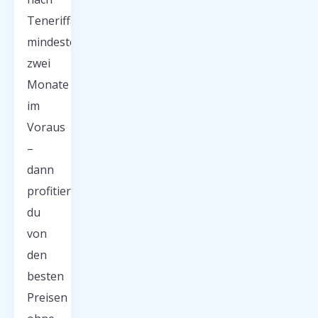
Teneriffa
mindestens
zwei
Monate
im
Voraus
–
dann
profitierst
du
von
den
besten
Preisen