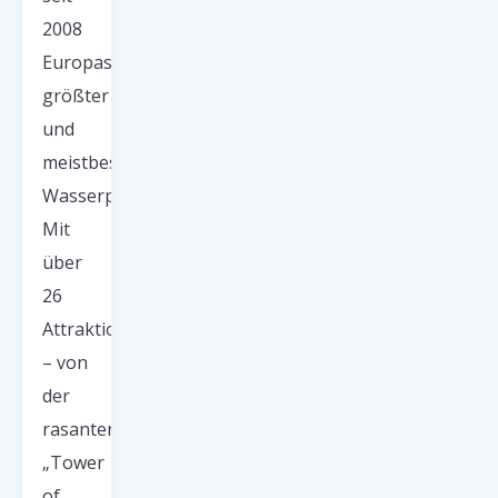
2008
Europas
größter
und
meistbesuchter
Wasserpark.
Mit
über
26
Attraktionen
– von
der
rasanten
„Tower
of