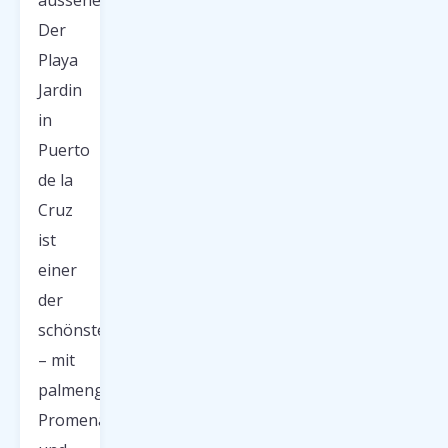
aussehen.
Der
Playa
Jardin
in
Puerto
de la
Cruz
ist
einer
der
schönsten
– mit
palmengesäumten
Promenaden