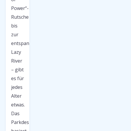
Power“-
Rutsche
bis
zur
entspannten
Lazy
River
– gibt
es für
jedes
Alter
etwas.
Das
Parkdesign