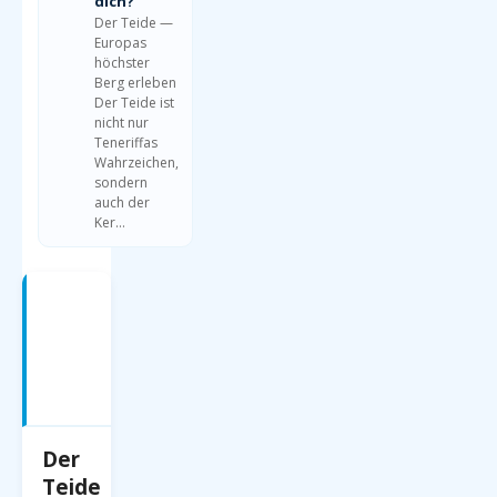
dich?
Der Teide —
Europas
höchster
Berg erleben
Der Teide ist
nicht nur
Teneriffas
Wahrzeichen,
sondern
auch der
Ker…
Teneriffa
—
Was
erwartet
dich?
Der
Teide