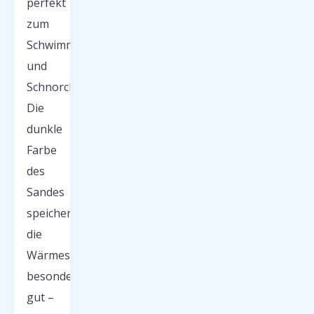
perfekt
zum
Schwimmen
und
Schnorcheln.
Die
dunkle
Farbe
des
Sandes
speichert
die
Wärmestrahlung
besonders
gut –