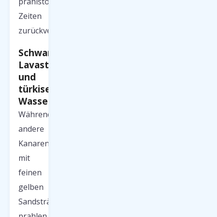
prähistorische
Zeiten
zurückversetzt.
Schwarze
Lavastrände
und
türkises
Wasser
Während
andere
Kanaren
mit
feinen
gelben
Sandstränden
prahlen,