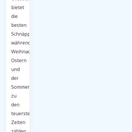
bietet
die
besten
Schnäppchen,
während
Weihnachten,
Ostern
und
der
Sommer
zu
den
teuersten
Zeiten
zählen.