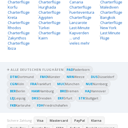
Charterflüge
Charterflüge
Canaria
Charterflüge
Korfu
Hurghada
Charterflüge
Malediven
Charterflüge
Charterflüge
Fuerteventura
Charterflüge
Kreta
Ägypten
Charterflüge
Bangkok
Charterflüge
Charterflüge
Lanzarote
Charterflüge
Rhodos
Türkei
Last-Minute
New York
Charterflüge
Charterflüge
Kapverden
Last Minute
Zakynthos
Kairn
... und
Flüge
Charterflüge
vieles mehr
Ibiza
✈ ALLE DEUTSCHEN FLUGHÄFEN
PAD
Paderborn
DTM
Dortmund
FMO
Münster
NRN
Weeze
DUS
Düsseldorf
CGN
Köln
FRA
Frankfurt
MUC
München
NUE
Nürnberg
BER
Berlin
HAM
Hamburg
BRE
Bremen
HAJ
Hannover
LEJ
Leipzig
DRS
Dresden
ERF
Erfurt
STR
Stuttgart
FKB
Karlsruhe
FDH
Friedrichshafen
Sichere Zahlung:
Visa
Mastercard
PayPal
Klarna