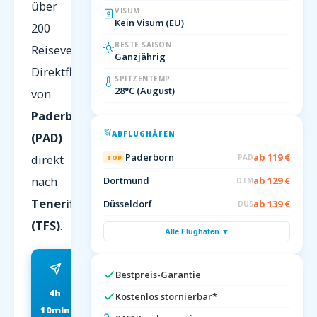
über
VISUM
Kein Visum (EU)
200
BESTE SAISON
Reiseveranstalter.
Ganzjährig
Direktflug
SPITZENTEMP.
28°C (August)
von
Paderborn
ABFLUGHÄFEN
(PAD)
Paderborn
ab 119 €
direkt
PAD
TOP
nach
Dortmund
ab 129 €
DTM
Teneriffa
Düsseldorf
ab 139 €
DUS
(TFS)
.
Alle Flughäfen ▼
Bestpreis-Garantie
4h
ab 99 EUR
Kostenlos stornierbar*
10min
FRÜHBUCHER P.P.