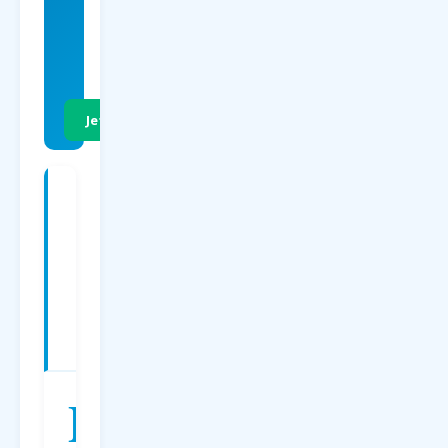
EUR
p.P. Hin- &
Rückflug
Jetzt Preise vergleichen
Charterflüge
ab
Paderborn
nach
Teneriffa
—
Preise
2026
D
er
Charterflug