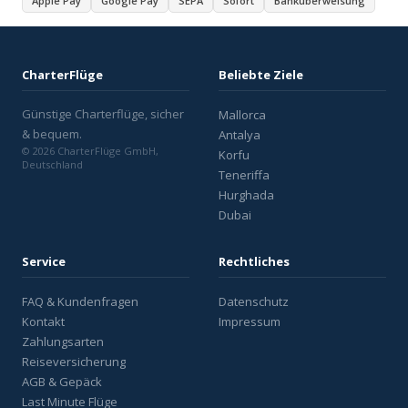
Apple Pay
Google Pay
SEPA
Sofort
Banküberweisung
CharterFlüge
Beliebte Ziele
Günstige Charterflüge, sicher
Mallorca
& bequem.
Antalya
© 2026 CharterFlüge GmbH,
Korfu
Deutschland
Teneriffa
Hurghada
Dubai
Service
Rechtliches
FAQ & Kundenfragen
Datenschutz
Kontakt
Impressum
Zahlungsarten
Reiseversicherung
AGB & Gepäck
Last Minute Flüge