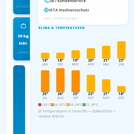
24/7 Kundenservice
FLUGZEIT
IATA Insolvenzschutz
*gem. Tarifbedingungen
KLIMA & TEMPERATUREN
20 kg
IATA
inkl.
INSOLVENZSCHUTZ
GEPÄCK
18°
18°
19°
20°
21°
23°
JAN
FEB
MRZ
APR
MAI
JUN
Charterflug
ab
Paderborn
25°
26°
25°
23°
21°
18°
JUL
AUG
SEP
OKT
NOV
DEZ
nach
>30°C
24–30°C
18–24°C
12–18°C
Teneriffa
Ø-Temperaturen in Teneriffa — Balkenhöhe =
relative Wärme
ab 99