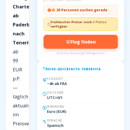
Charterflüge
30 Personen suchen gerade
ab
Frühbucher-Preise: noch
5 Plätze
Paderborn
verfügbar
nach
Flug finden
Teneriffa
ab
Sichere Buchung
IATA-gesichert
99
EUR
REISE-QUICKFACTS TENERIFFA
p.P.
FLUGZEIT
~4h ab FRA
—
ZEITZONE
täglich
UTC+0/1
aktualisiert
WÄHRUNG
Euro (EUR)
im
SPRACHE
Preisvergleich
Spanisch