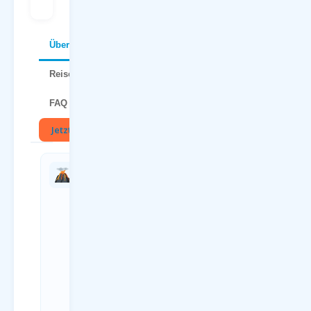
Über Teneriffa
Reisetipps
FAQ
Jetzt buchen
🏖
Charterflug
Anreise
vs.
zum
Linienflug
Flughafen
— direkter
Paderborn
Vergleich
(PAD)
Kriterium
Anreiseweg
Charterflug
Details