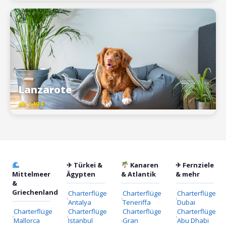
Lanzarote
ab 149 €
✈ Türkei &
Kanaren
✈ Fernziele
Mittelmeer
Ägypten
& Atlantik
& mehr
&
Griechenland
Charterflüge
Charterflüge
Charterflüge
Antalya
Teneriffa
Dubai
Charterflüge
Charterflüge
Charterflüge
Charterflüge
Mallorca
Istanbul
Gran
Abu Dhabi