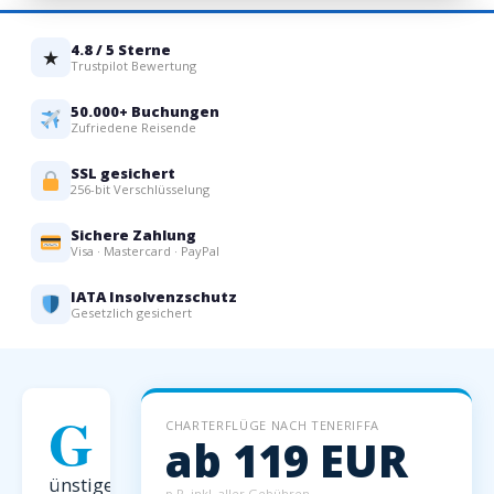
4.8 / 5 Sterne
★
Trustpilot Bewertung
50.000+ Buchungen
Zufriedene Reisende
SSL gesichert
256-bit Verschlüsselung
Sichere Zahlung
Visa · Mastercard · PayPal
IATA Insolvenzschutz
Gesetzlich gesichert
G
CHARTERFLÜGE NACH TENERIFFA
ab 119 EUR
ünstige
p.P. inkl. aller Gebühren