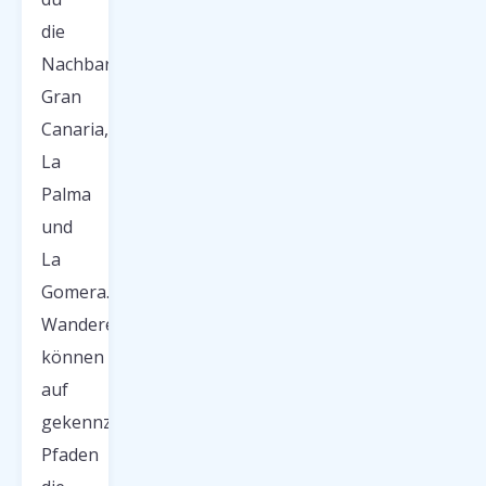
die
Nachbarinseln
Gran
Canaria,
La
Palma
und
La
Gomera.
Wanderer
können
auf
gekennzeichneten
Pfaden