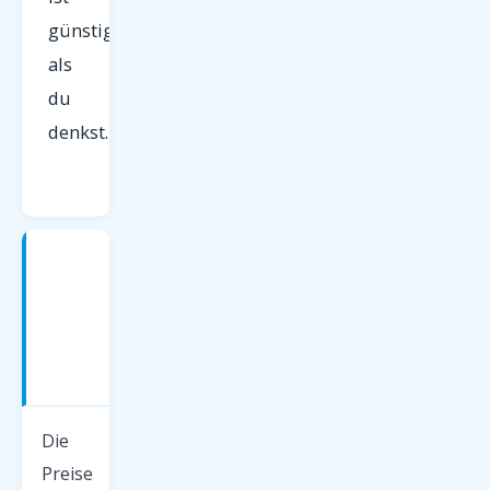
günstiger
als
du
denkst.
Charterflüge
nach
Teneriffa
—
Preise
2026
Die
Preise