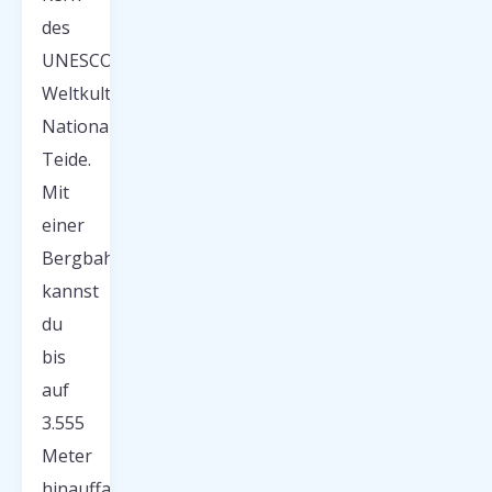
des
UNESCO-
Weltkulturerbes
Nationalpark
Teide.
Mit
einer
Bergbahn
kannst
du
bis
auf
3.555
Meter
hinauffahren