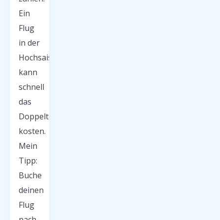
Ein
Flug
in der
Hochsaison
kann
schnell
das
Doppelte
kosten.
Mein
Tipp:
Buche
deinen
Flug
nach