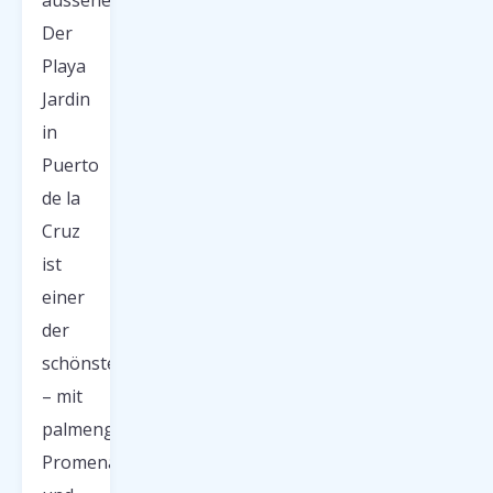
aussehen.
Der
Playa
Jardin
in
Puerto
de la
Cruz
ist
einer
der
schönsten
– mit
palmengesäumten
Promenaden