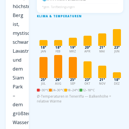
höchster
*gem. Tarifbedingungen
Berg
KLIMA & TEMPERATUREN
ist,
mystischen
schwarzen
18°
18°
19°
20°
21°
23°
Lavastrände
JAN
FEB
MRZ
APR
MAI
JUN
und
dem
Siam
25°
26°
25°
23°
21°
18°
JUL
AUG
SEP
OKT
NOV
DEZ
Park
>30°C
24–30°C
18–24°C
12–18°C
–
Ø-Temperaturen in Teneriffa — Balkenhöhe =
relative Wärme
dem
größten
Wasserpark