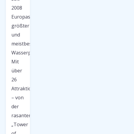
2008
Europas
größter
und
meistbesuchter
Wasserpark.
Mit
über
26
Attraktionen
– von
der
rasanten
„Tower
of