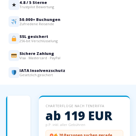
4.8 / 5 Sterne
★
Trustpilot Bewertung
50.000+ Buchungen
Zufriedene Reisende
SSL gesichert
256-bit Verschlüsselung
Sichere Zahlung
Visa · Mastercard · PayPal
IATA Insolvenzschutz
Gesetzlich gesichert
Charterflüge
CHARTERFLÜGE NACH TENERIFFA
nach
ab 119 EUR
Teneriffa
—
p.P. inkl. aller Gebühren
Dein
20 Personen suchen gerade