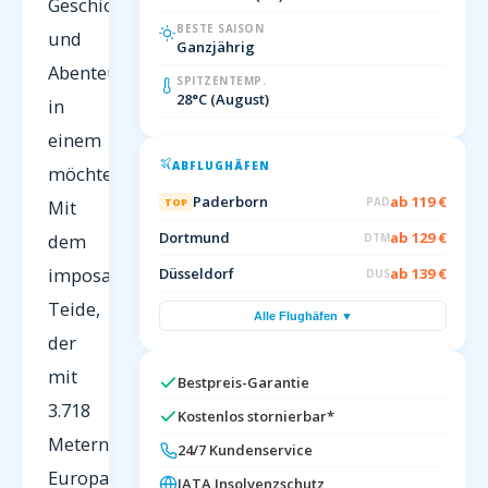
Geschichte
BESTE SAISON
und
Ganzjährig
Abenteuer
SPITZENTEMP.
28°C (August)
in
einem
ABFLUGHÄFEN
möchte.
Paderborn
ab 119 €
PAD
TOP
Mit
Dortmund
ab 129 €
dem
DTM
imposanten
Düsseldorf
ab 139 €
DUS
Teide,
Alle Flughäfen ▼
der
mit
Bestpreis-Garantie
3.718
Kostenlos stornierbar*
Metern
24/7 Kundenservice
Europas
IATA Insolvenzschutz