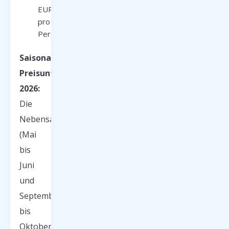
EUR
pro
Person
Saisonale
Preisunterschiede
2026:
Die
Nebensaison
(Mai
bis
Juni
und
September
bis
Oktober)