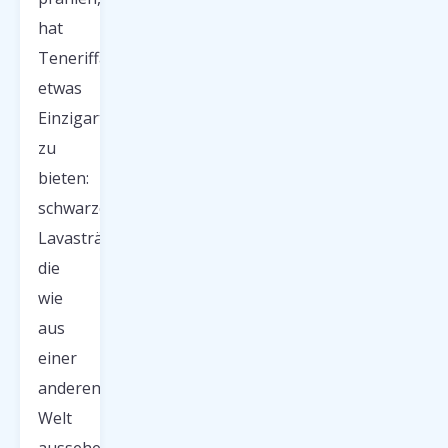
hat
Teneriffa
etwas
Einzigartiges
zu
bieten:
schwarze
Lavastrände,
die
wie
aus
einer
anderen
Welt