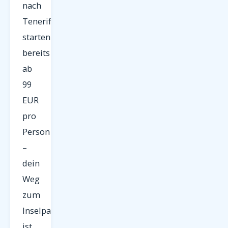
nach
Teneriffa
starten
bereits
ab
99
EUR
pro
Person
–
dein
Weg
zum
Inselparadies
ist