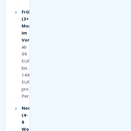
Frühbucher
(3+
Monate
im
Voraus):
ab
99
EUR
bis
149
EUR
pro
Person
Normalpreis
(4-
8
Wochen