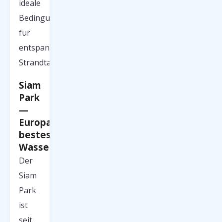
ideale
Bedingungen
für
entspannte
Strandtage.
Siam
Park
—
Europas
bestes
Wasservergnügen
Der
Siam
Park
ist
seit