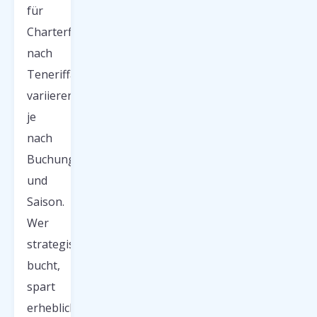
für
Charterflüge
nach
Teneriffa
variieren
je
nach
Buchungszeitpunkt
und
Saison.
Wer
strategisch
bucht,
spart
erheblich: