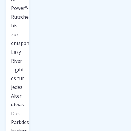
Power“-
Rutsche
bis
zur
entspannten
Lazy
River
– gibt
es für
jedes
Alter
etwas.
Das
Parkdesign