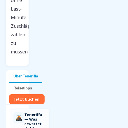
ohne
Last-
Minute-
Zuschläge
zahlen
zu
müssen.
Über Teneriffa
Reisetipps
Jetzt buchen
Teneriffa
— Was
erwartet