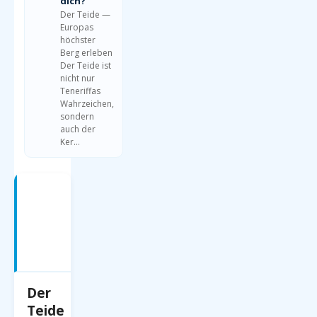
dich?
Der Teide —
Europas
höchster
Berg erleben
Der Teide ist
nicht nur
Teneriffas
Wahrzeichen,
sondern
auch der
Ker…
Teneriffa
—
Was
erwartet
dich?
Der
Teide