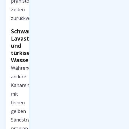
prähistorische
Zeiten
zurückversetzt.
Schwarze
Lavastrände
und
türkises
Wasser
Während
andere
Kanaren
mit
feinen
gelben
Sandstränden
prahlen,