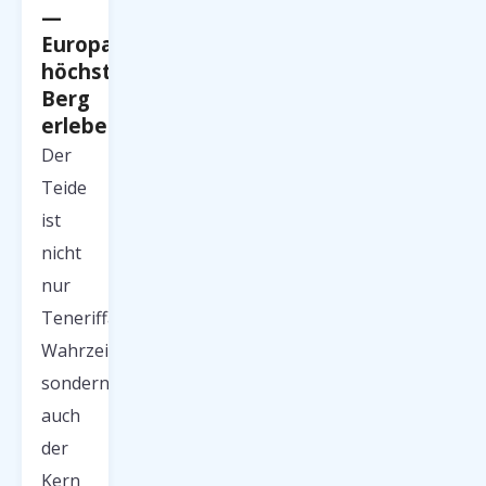
—
Europas
höchster
Berg
erleben
Der
Teide
ist
nicht
nur
Teneriffas
Wahrzeichen,
sondern
auch
der
Kern