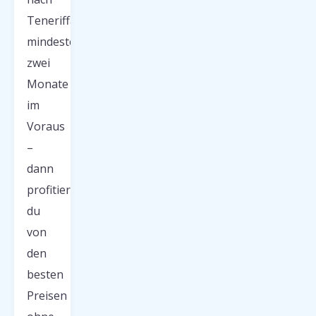
Teneriffa
mindestens
zwei
Monate
im
Voraus
–
dann
profitierst
du
von
den
besten
Preisen