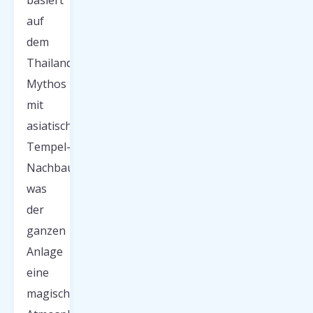
basiert
auf
dem
Thailand-
Mythos
mit
asiatischen
Tempel-
Nachbauten,
was
der
ganzen
Anlage
eine
magische