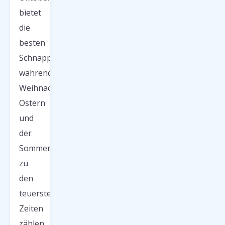
bietet
die
besten
Schnäppchen,
während
Weihnachten,
Ostern
und
der
Sommer
zu
den
teuersten
Zeiten
zählen.