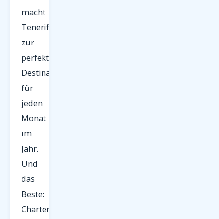
macht
Teneriffa
zur
perfekten
Destination
für
jeden
Monat
im
Jahr.
Und
das
Beste:
Charterflüge