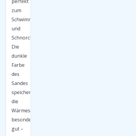
perfekt
zum
Schwimmen
und
Schnorcheln.
Die
dunkle
Farbe
des
Sandes
speichert
die
Wärmestrahlung
besonders
gut –