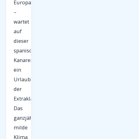
Europas
–
wartet
auf
dieser
spanischen
Kanareninsel
ein
Urlaubserlebnis
der
Extraklasse.
Das
ganzjährig
milde
Klima