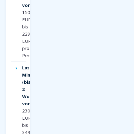
voraus):
150
EUR
bis
229
EUR
pro
Person
Last-
Minute
(bis
2
Wochen
voraus):
230
EUR
bis
349