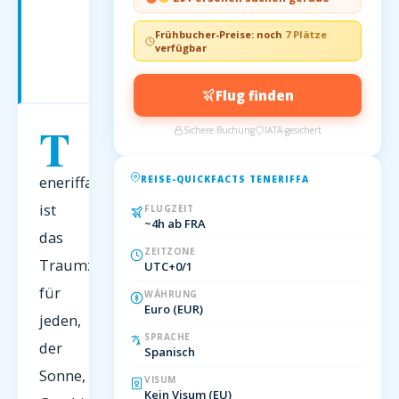
Traumurlaub
auf
Frühbucher-Preise: noch
7 Plätze
der
verfügbar
größten
Kanareninsel
Flug finden
T
Sichere Buchung
IATA-gesichert
eneriffa
REISE-QUICKFACTS TENERIFFA
ist
FLUGZEIT
~4h ab FRA
das
ZEITZONE
Traumziel
UTC+0/1
für
WÄHRUNG
Euro (EUR)
jeden,
SPRACHE
der
Spanisch
Sonne,
VISUM
Kein Visum (EU)