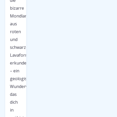
die
bizarre
Mondlandschaft
aus
roten
und
schwarzen
Lavaformationen
erkunden
– ein
geologisches
Wunderwerk,
das
dich
in