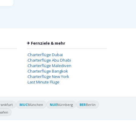
✈ Fernziele & mehr
Charterflüge Dubai
Charterflüge Abu Dhabi
Charterflüge Malediven
Charterflüge Bangkok
Charterflüge New York
Last Minute Flüge
rankfurt
MUC
München
NUE
Nürnberg
BER
Berlin
hafen