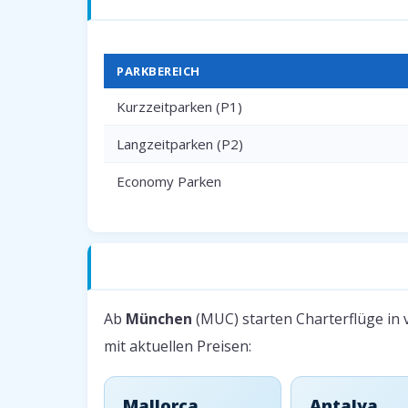
PARKBEREICH
Kurzzeitparken (P1)
Langzeitparken (P2)
Economy Parken
Charterflüge ab München — Beliebte Zie
Ab
München
(MUC) starten Charterflüge in v
mit aktuellen Preisen:
Mallorca
Antalya