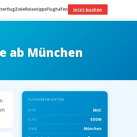
terflug
Ziele
Reisetipps
Flughäfen
Jetzt buchen
ge ab München
in
FLUGHAFEN-DATEN
ion
IATA
MUC
ICAO
EDDM
Stadt
München