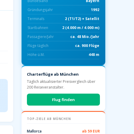
Bundesland
Bayern
Gründungsjahr
1992
Terminals
2 (T1/T2) + Satellit
Start­bahnen
2 (4.000 m / 4.000 m)
Passagiere/Jahr
ca. 48 Mio./Jahr
Flüge täglich
ca. 900 Flüge
Höhe ü.M.
448 m
Charterflüge ab München
Täglich aktualisierter Preisvergleich über
200 Reiseveranstalter.
Flug finden
TOP-ZIELE AB MÜNCHEN
Mallorca
ab 59 EUR