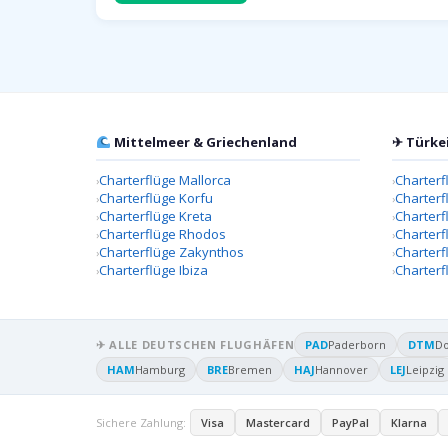
Mittelmeer & Griechenland
✈ Türke
Charterflüge Mallorca
Charterf
Charterflüge Korfu
Charterf
Charterflüge Kreta
Charter
Charterflüge Rhodos
Charterf
Charterflüge Zakynthos
Charterf
Charterflüge Ibiza
Charterf
✈ ALLE DEUTSCHEN FLUGHÄFEN
PAD
Paderborn
DTM
D
HAM
Hamburg
BRE
Bremen
HAJ
Hannover
LEJ
Leipzig
Sichere Zahlung:
Visa
Mastercard
PayPal
Klarna