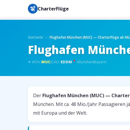
CharterFlüge
Startseite
›
Flughafen München (MUC) — Charterflüge ab M
Flughafen Münche
✈ IATA:
MUC
ICAO:
EDDM
München
Bayern
Der
Flughafen München (MUC) — Charter
München. Mit ca. 48 Mio./Jahr Passagieren jä
mit Europa und der Welt.