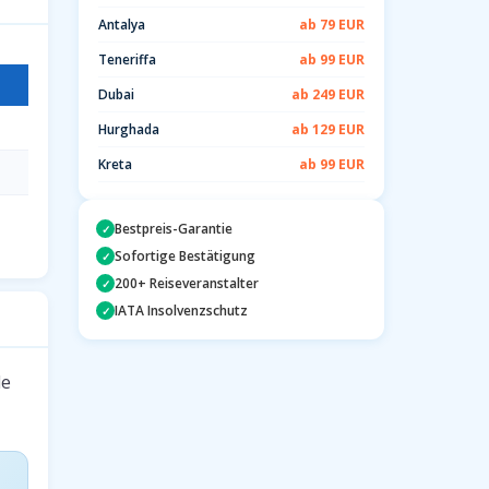
Antalya
ab 79 EUR
Teneriffa
ab 99 EUR
Dubai
ab 249 EUR
Hurghada
ab 129 EUR
Kreta
ab 99 EUR
Bestpreis-Garantie
✓
Sofortige Bestätigung
✓
200+ Reiseveranstalter
✓
IATA Insolvenzschutz
✓
le