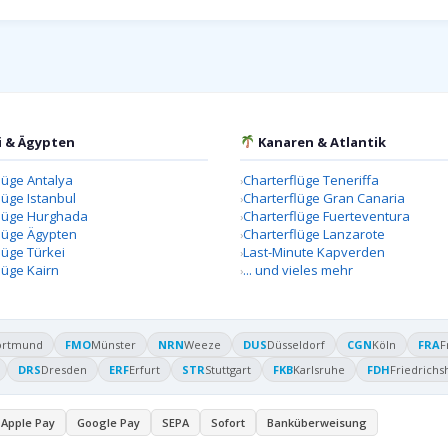
i & Ägypten
Kanaren & Atlantik
lüge Antalya
Charterflüge Teneriffa
lüge Istanbul
Charterflüge Gran Canaria
flüge Hurghada
Charterflüge Fuerteventura
lüge Ägypten
Charterflüge Lanzarote
lüge Türkei
Last-Minute Kapverden
lüge Kairn
... und vieles mehr
ortmund
FMO
Münster
NRN
Weeze
DUS
Düsseldorf
CGN
Köln
FRA
F
DRS
Dresden
ERF
Erfurt
STR
Stuttgart
FKB
Karlsruhe
FDH
Friedrichs
Apple Pay
Google Pay
SEPA
Sofort
Banküberweisung