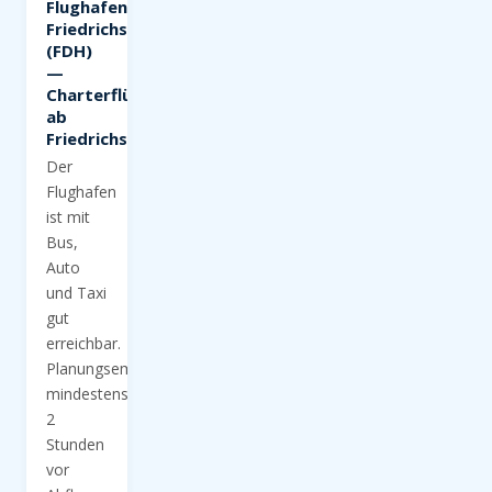
Flughafen
Friedrichshafen
(FDH)
—
Charterflüge
ab
Friedrichshafen?
Der
Flughafen
ist mit
Bus,
Auto
und Taxi
gut
erreichbar.
Planungsempfehlung:
mindestens
2
Stunden
vor