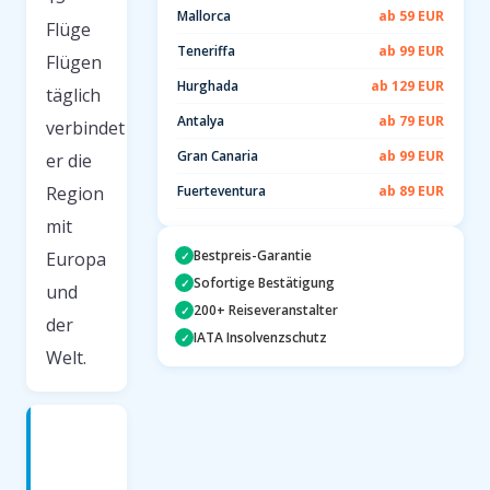
Mallorca
ab 59 EUR
Flüge
Teneriffa
ab 99 EUR
Flügen
Hurghada
ab 129 EUR
täglich
Antalya
ab 79 EUR
verbindet
Gran Canaria
ab 99 EUR
er die
Region
Fuerteventura
ab 89 EUR
mit
Bestpreis-Garantie
Europa
✓
Sofortige Bestätigung
✓
und
200+ Reiseveranstalter
✓
der
IATA Insolvenzschutz
✓
Welt.
Anreise
zum
Flughafen