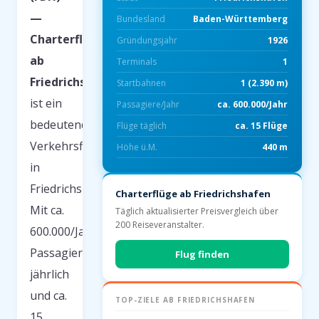
—
Bundesland
Baden-Württemberg
Charterflüge
Gründungsjahr
1926
ab
Terminals
1
Friedrichshafen
Start­bahnen
1 (2.390 m)
ist ein
Passagiere/Jahr
ca. 600.000/Jahr
bedeutender
Flüge täglich
ca. 15 Flüge
Verkehrsflughafen
Höhe ü.M.
440 m
in
Friedrichshafen.
Charterflüge ab Friedrichshafen
Mit ca.
Täglich aktualisierter Preisvergleich über
200 Reiseveranstalter.
600.000/Jahr
Passagieren
Flug finden
jährlich
und ca.
TOP-ZIELE AB FRIEDRICHSHAFEN
15