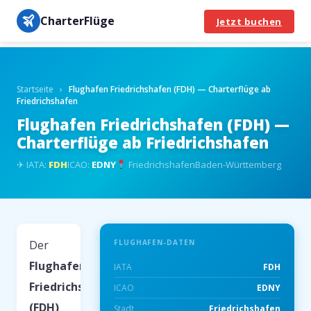
CharterFlüge
Jetzt buchen
Startseite
›
Flughafen Friedrichshafen (FDH) — Charterflüge ab
Friedrichshafen
Flughafen Friedrichshafen (FDH) —
Charterflüge ab Friedrichshafen
✈ IATA:
FDH
ICAO:
EDNY
Friedrichshafen
Baden-Württemberg
Der
FLUGHAFEN-DATEN
Flughafen
IATA
FDH
Friedrichshafen
ICAO
EDNY
(FDH)
Stadt
Friedrichshafen