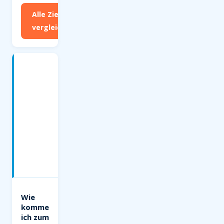
Alle Ziele
vergleichen
Häufige
Fragen
zum
Flughafen
Friedrichshafen
(FDH)
—
Charterflüge
ab
Friedrichshafen
Wie
komme
ich zum