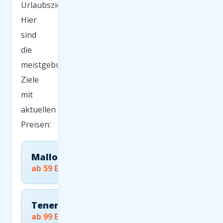
Urlaubsziele.
Hier
sind
die
meistgebuchten
Ziele
mit
aktuellen
Preisen:
Mallorca
ab 59 EUR
Teneriffa
ab 99 EUR