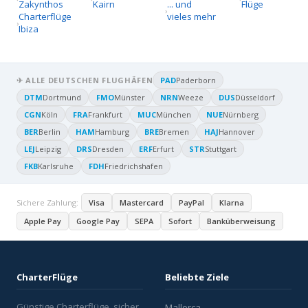
Zakynthos
Kairn
... und
Flüge
Charterflüge
vieles mehr
Ibiza
✈ ALLE DEUTSCHEN FLUGHÄFEN
PAD
Paderborn
DTM
Dortmund
FMO
Münster
NRN
Weeze
DUS
Düsseldorf
CGN
Köln
FRA
Frankfurt
MUC
München
NUE
Nürnberg
BER
Berlin
HAM
Hamburg
BRE
Bremen
HAJ
Hannover
LEJ
Leipzig
DRS
Dresden
ERF
Erfurt
STR
Stuttgart
FKB
Karlsruhe
FDH
Friedrichshafen
Sichere Zahlung:
Visa
Mastercard
PayPal
Klarna
Apple Pay
Google Pay
SEPA
Sofort
Banküberweisung
CharterFlüge
Beliebte Ziele
Günstige Charterflüge, sicher
Mallorca