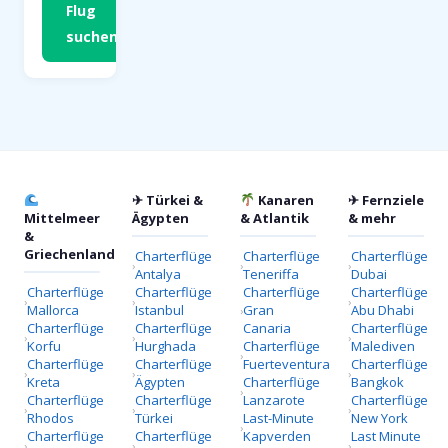
Flug
suchen
✈ Türkei &
Kanaren
✈ Fernziele
Mittelmeer
Ägypten
& Atlantik
& mehr
&
Griechenland
Charterflüge
Charterflüge
Charterflüge
Antalya
Teneriffa
Dubai
Charterflüge
Charterflüge
Charterflüge
Charterflüge
Mallorca
Istanbul
Gran
Abu Dhabi
Charterflüge
Charterflüge
Canaria
Charterflüge
Korfu
Hurghada
Charterflüge
Malediven
Charterflüge
Charterflüge
Fuerteventura
Charterflüge
Kreta
Ägypten
Charterflüge
Bangkok
Charterflüge
Charterflüge
Lanzarote
Charterflüge
Rhodos
Türkei
Last-Minute
New York
Charterflüge
Charterflüge
Kapverden
Last Minute