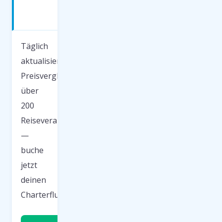
günstig
fliegen
Täglich
aktualisierter
Preisvergleich
über
200
Reiseveranstalter
—
buche
jetzt
deinen
Charterflug.