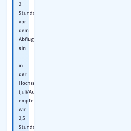
2
Stunden
vor
dem
Abflug
ein
—
in
der
Hochsaison
(Juli/August)
empfehlen
wir
2,5
Stunden.