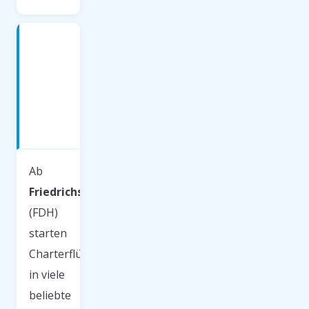
Charterflüge
ab
Friedrichshafen
—
Beliebte
Ziele
2026
Ab
Friedrichshafen
(FDH)
starten
Charterflüge
in viele
beliebte