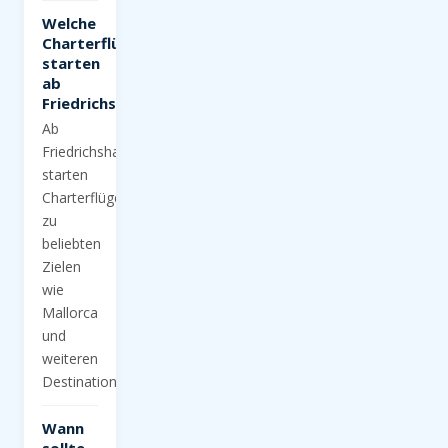
Welche
Charterflüge
starten
ab
Friedrichshafen?
Ab
Friedrichshafen
starten
Charterflüge
zu
beliebten
Zielen
wie
Mallorca
und
weiteren
Destinationen.
Wann