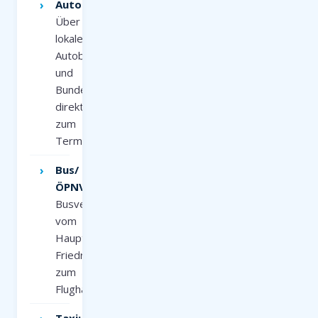
Auto:
Über
lokale
Autobahnen
und
Bundesstraßen
direkt
zum
Terminal
Bus/
ÖPNV:
Busverbindungen
vom
Hauptbahnhof
Friedrichshafen
zum
Flughafen