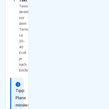
Taxi:
Taxistand
direkt
vor
dem
Terminal,
ca.
20-
40
EUR
je
nach
Entfernung
Tipp:
Plane
mindestens