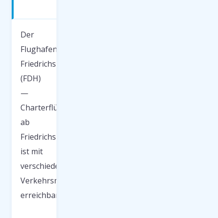
FDH
Der
Flughafen
Friedrichshafen
(FDH)
—
Charterflüge
ab
Friedrichshafen
ist mit
verschiedenen
Verkehrsmitteln
erreichbar.