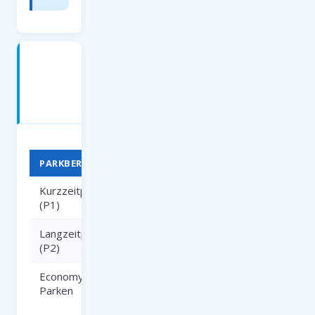
Parken
am
Flughafen
FDH
PARKBEREICH
DAUER
PREIS
Kurzzeitparken
bis 3
ab 3
(P1)
Stunden
EUR/Std.
Langzeitparken
ab 1
ab 5
(P2)
Tag
EUR/Tag
Economy
ab 3
ab 4
Parken
Tage
EUR/Tag