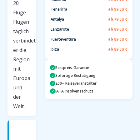
20
Teneriffa
ab 99 EUR
Flüge
Antalya
ab 79 EUR
Flügen
Lanzarote
ab 89 EUR
täglich
Fuerteventura
ab 89 EUR
verbindet
er die
Ibiza
ab 89 EUR
Region
Bestpreis-Garantie
mit
✓
Sofortige Bestätigung
✓
Europa
200+ Reiseveranstalter
✓
und
IATA Insolvenzschutz
✓
der
Welt.
Anreise
zum