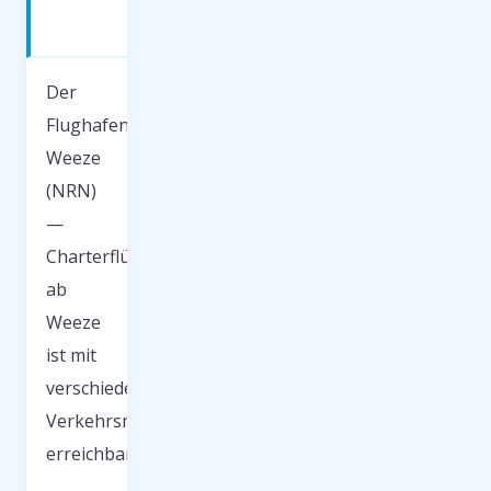
Flughafen
NRN
Der
Flughafen
Weeze
(NRN)
—
Charterflüge
ab
Weeze
ist mit
verschiedenen
Verkehrsmitteln
erreichbar.