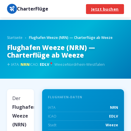
CharterFlüge
Jetzt buchen
Startseite
›
Flughafen Weeze (NRN) — Charterflüge ab Weeze
Flughafen Weeze (NRN) —
Charterflüge ab Weeze
✈ IATA:
NRN
ICAO:
EDLV
Weeze
Nordrhein-Westfalen
Der
FLUGHAFEN-DATEN
Flughafen
IATA
NRN
Weeze
ICAO
EDLV
(NRN)
Stadt
Weeze