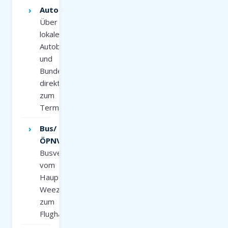
Auto:
Über
lokale
Autobahnen
und
Bundesstraßen
direkt
zum
Terminal
Bus/
ÖPNV:
Busverbindungen
vom
Hauptbahnhof
Weeze
zum
Flughafen