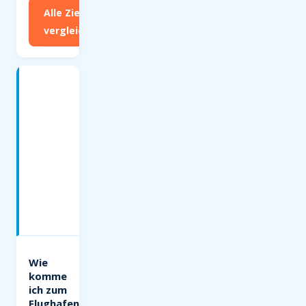
Alle Ziele
vergleichen
Häufige
Fragen
zum
Flughafen
Weeze
(NRN)
—
Charterflüge
ab
Weeze
Wie
komme
ich zum
Flughafen