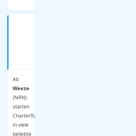
Charterflüge
ab
Weeze
—
Beliebte
Ziele
2026
Ab
Weeze
(NRN)
starten
Charterflüge
in viele
beliebte