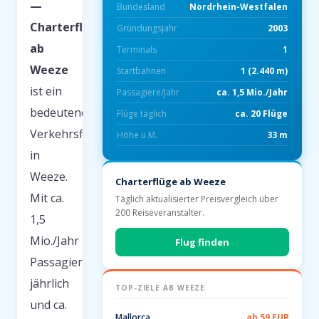
—
Bundesland
Nordrhein-Westfalen
Charterflüge
Gründungsjahr
2003
ab
Terminals
1
Weeze
Start­bahnen
1 (2.440 m)
ist ein
Passagiere/Jahr
ca. 1,5 Mio./Jahr
bedeutender
Flüge täglich
ca. 20 Flüge
Verkehrsflughafen
Höhe ü.M.
33 m
in
Weeze.
Charterflüge ab Weeze
Mit ca.
Täglich aktualisierter Preisvergleich über
200 Reiseveranstalter.
1,5
Mio./Jahr
Flug finden
Passagieren
jährlich
TOP-ZIELE AB WEEZE
und ca.
Mallorca
ab 59 EUR