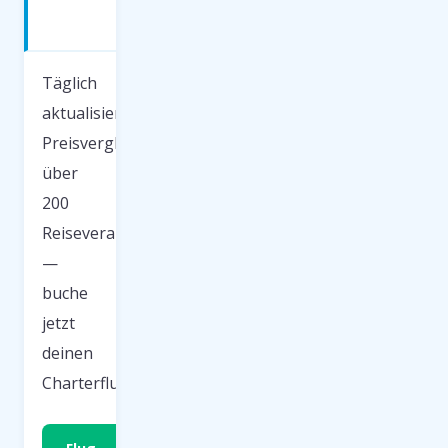
günstig
fliegen
Täglich
aktualisierter
Preisvergleich
über
200
Reiseveranstalter
—
buche
jetzt
deinen
Charterflug.