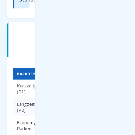
Parken
am
Flughafen
NRN
PARKBEREICH
DAUER
PREIS
Kurzzeitparken
bis 3
ab 3
(P1)
Stunden
EUR/Std.
Langzeitparken
ab 1
ab 5
(P2)
Tag
EUR/Tag
Economy
ab 3
ab 4
Parken
Tage
EUR/Tag