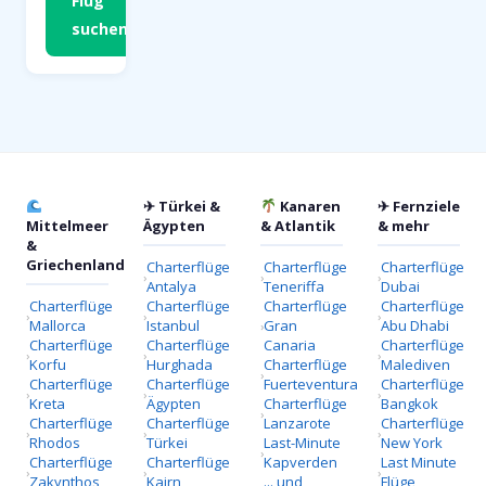
Flug
suchen
✈ Türkei &
Kanaren
✈ Fernziele
Mittelmeer
Ägypten
& Atlantik
& mehr
&
Griechenland
Charterflüge
Charterflüge
Charterflüge
Antalya
Teneriffa
Dubai
Charterflüge
Charterflüge
Charterflüge
Charterflüge
Mallorca
Istanbul
Gran
Abu Dhabi
Charterflüge
Charterflüge
Canaria
Charterflüge
Korfu
Hurghada
Charterflüge
Malediven
Charterflüge
Charterflüge
Fuerteventura
Charterflüge
Kreta
Ägypten
Charterflüge
Bangkok
Charterflüge
Charterflüge
Lanzarote
Charterflüge
Rhodos
Türkei
Last-Minute
New York
Charterflüge
Charterflüge
Kapverden
Last Minute
Zakynthos
Kairn
... und
Flüge