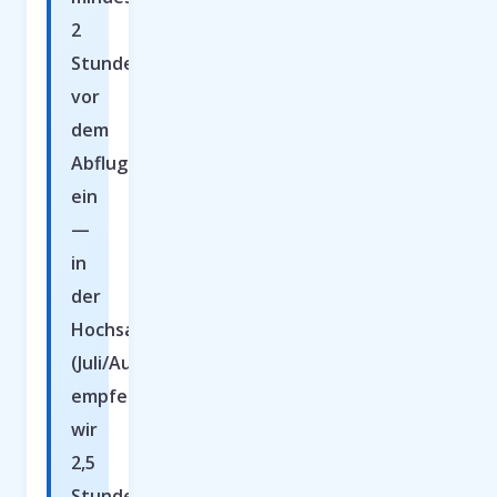
2
Stunden
vor
dem
Abflug
ein
—
in
der
Hochsaison
(Juli/August)
empfehlen
wir
2,5
Stunden.