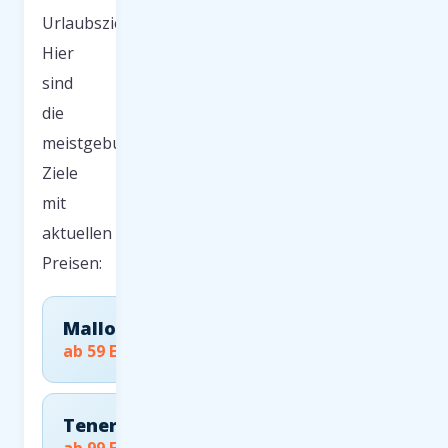
Urlaubsziele.
Hier
sind
die
meistgebuchten
Ziele
mit
aktuellen
Preisen:
Mallorca
ab 59 EUR
Teneriffa