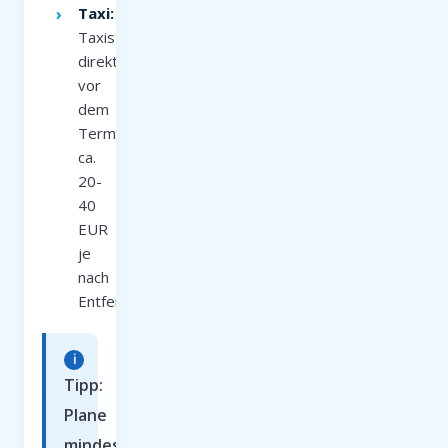
Taxi:
Taxistand
direkt
vor
dem
Terminal,
ca.
20-
40
EUR
je
nach
Entfernung
Tipp:
Plane
mindestens