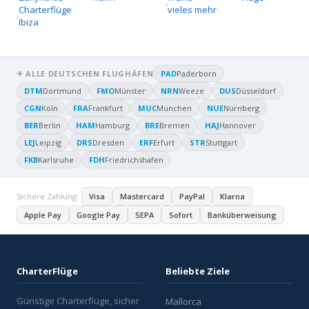
Charterflüge
vieles mehr
Ibiza
✈ ALLE DEUTSCHEN FLUGHÄFEN
PAD
Paderborn
DTM
Dortmund
FMO
Münster
NRN
Weeze
DUS
Düsseldorf
CGN
Köln
FRA
Frankfurt
MUC
München
NUE
Nürnberg
BER
Berlin
HAM
Hamburg
BRE
Bremen
HAJ
Hannover
LEJ
Leipzig
DRS
Dresden
ERF
Erfurt
STR
Stuttgart
FKB
Karlsruhe
FDH
Friedrichshafen
Sichere Zahlung:
Visa
Mastercard
PayPal
Klarna
Apple Pay
Google Pay
SEPA
Sofort
Banküberweisung
CharterFlüge
Beliebte Ziele
Günstige Charterflüge, sicher
Mallorca