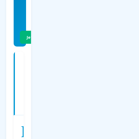
EUR
p.P. Hin- &
Rückflug
Jetzt Preise vergleichen
Charterflüge
ab
Dortmund
nach
Lanzarote
—
Preise
2026
D
er
Charterflug