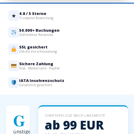
4.8 / 5 Sterne
★
Trustpilot Bewertung
50.000+ Buchungen
Zufriedene Reisende
SSL gesichert
256-bit Verschlüsselung
Sichere Zahlung
Visa · Mastercard · PayPal
IATA Insolvenzschutz
Gesetzlich gesichert
G
CHARTERFLÜGE NACH LANZAROTE
ab 99 EUR
ünstige
p.P. inkl. aller Gebühren