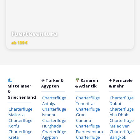
Fuerteventura
ab 139 €
✈ Türkei &
Kanaren
✈ Fernziele
Mittelmeer
Ägypten
& Atlantik
& mehr
&
Griechenland
Charterflüge
Charterflüge
Charterflüge
Antalya
Teneriffa
Dubai
Charterflüge
Charterflüge
Charterflüge
Charterflüge
Mallorca
Istanbul
Gran
Abu Dhabi
Charterflüge
Charterflüge
Canaria
Charterflüge
Korfu
Hurghada
Charterflüge
Malediven
Charterflüge
Charterflüge
Fuerteventura
Charterflüge
Kreta
Ägypten
Charterflüge
Bangkok