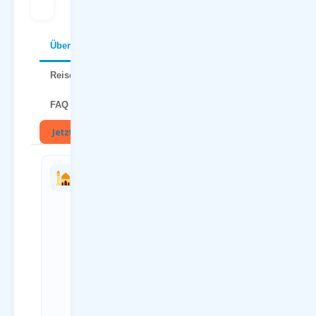
Über Lanzarote
Reisetipps
FAQ
Jetzt buchen
🏛
Charterflug
Anreise
vs.
zum
Linienflug
Flughafen
— direkter
Dortmund
Vergleich
(DTM)
Kriterium
Anreiseweg
Charterflug
Details