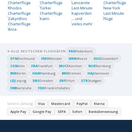
Charterflüge
Charterflüge
Lanzarote
Charterflüge
Rhodos
Türkei
Last-Minute
New York
Charterflüge
Charterflüge
Kapverden
Last Minute
Zakynthos
Kairn
... und
Flüge
Charterflüge
vieles mehr
Ibiza
✈ ALLE DEUTSCHEN FLUGHÄFEN
PAD
Paderborn
DTM
Dortmund
FMO
Münster
NRN
Weeze
DUS
Düsseldorf
CGN
Köln
FRA
Frankfurt
MUC
München
NUE
Nürnberg
BER
Berlin
HAM
Hamburg
BRE
Bremen
HAJ
Hannover
LEJ
Leipzig
DRS
Dresden
ERF
Erfurt
STR
Stuttgart
FKB
Karlsruhe
FDH
Friedrichshafen
Sichere Zahlung:
Visa
Mastercard
PayPal
Klarna
Apple Pay
Google Pay
SEPA
Sofort
Banküberweisung