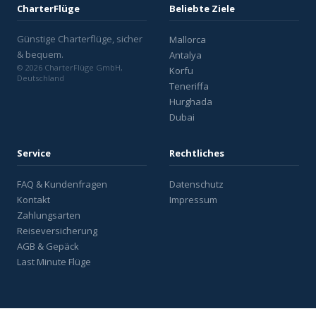
CharterFlüge
Beliebte Ziele
Günstige Charterflüge, sicher
Mallorca
& bequem.
Antalya
© 2026 CharterFlüge GmbH,
Korfu
Deutschland
Teneriffa
Hurghada
Dubai
Service
Rechtliches
FAQ & Kundenfragen
Datenschutz
Kontakt
Impressum
Zahlungsarten
Reiseversicherung
AGB & Gepäck
Last Minute Flüge