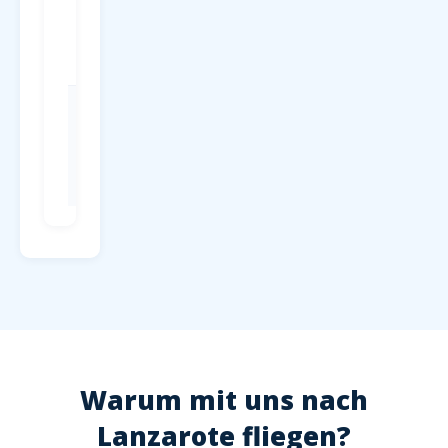
Parken
P1-P4 direkt
am
Terminal, ab
4 EUR/Tag
Check-in
Mind. 2
Stunden vor
Abflug,
Hochsaison
2,5 Stunden
Warum mit uns nach
Lanzarote fliegen?