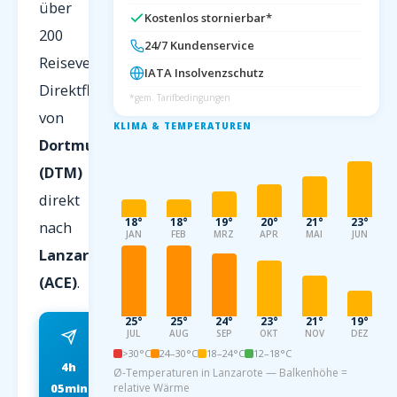
über
Kostenlos stornierbar*
200
24/7 Kundenservice
Reiseveranstalter.
IATA Insolvenzschutz
Direktflug
*gem. Tarifbedingungen
von
KLIMA & TEMPERATUREN
Dortmund
(DTM)
direkt
18°
18°
19°
20°
21°
23°
nach
JAN
FEB
MRZ
APR
MAI
JUN
Lanzarote
(ACE)
.
25°
25°
24°
23°
21°
19°
JUL
AUG
SEP
OKT
NOV
DEZ
>30°C
24–30°C
18–24°C
12–18°C
4h
ab 89 EUR
Ø-Temperaturen in Lanzarote — Balkenhöhe =
05min
relative Wärme
FRÜHBUCHER P.P.