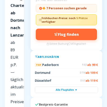
Charterflüge
7 Personen suchen gerade
ab
Frühbucher-Preise: noch
5 Plätze
Dortmund
verfügbar
nach
Flug finden
Lanzarote
ab
Sichere Buchung
IATA-gesichert
89
EUR
ABFLUGHÄFEN
p.P.
Paderborn
ab 99 €
PAD
TOP
—
Dortmund
ab 109 €
DTM
täglich
Düsseldorf
ab 119 €
DUS
aktualisiert
Alle Flughäfen ▼
im
Preisvergleich
Bestpreis-Garantie