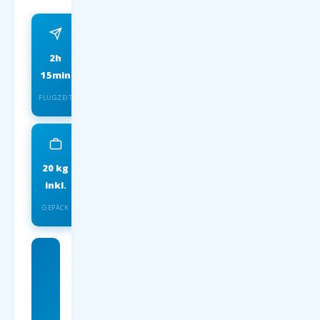
2h
ab 59 EUR
15min
FRÜHBUCHER P.P.
FLUGZEIT
20 kg
IATA
inkl.
INSOLVENZSCHUTZ
GEPÄCK
Charterflug
nach und
günstige