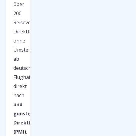
über
200
Reiseveranstalter.
Direktflug
ohne
Umsteigen
ab
deutschen
Flughäfen
direkt
nach
und
günstige
Direktflüge
(PMI)
.