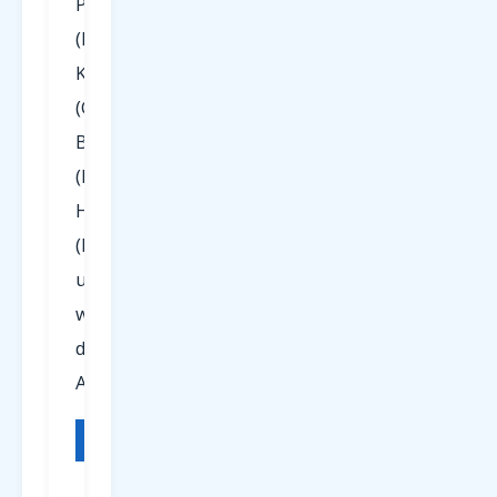
Paderborn
(PAD),
Köln/Bonn
(CGN),
Berlin
(BER),
Hamburg
(HAM)
und
weiteren
deutschen
Airports.
FLUGHAFEN
IATA
REGION
Paderborn
PAD
NRW /