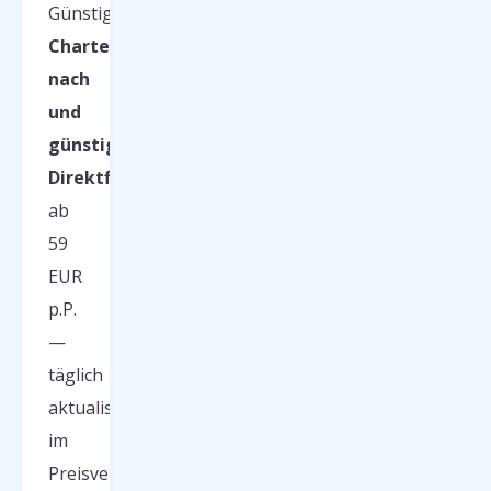
Günstige
Charterflüge
nach
und
günstige
Direktflüge
ab
59
EUR
p.P.
—
täglich
aktualisiert
im
Preisvergleich