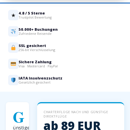
4.8 / 5 Sterne
★
Trustpilot Bewertung
50.000+ Buchungen
Zufriedene Reisende
SSL gesichert
256-bit Verschlüsselung
Sichere Zahlung
Visa · Mastercard · PayPal
IATA Insolvenzschutz
Gesetzlich gesichert
G
CHARTERFLÜGE NACH UND GÜNSTIGE
DIREKTFLÜGE
ab 89 EUR
ünstige