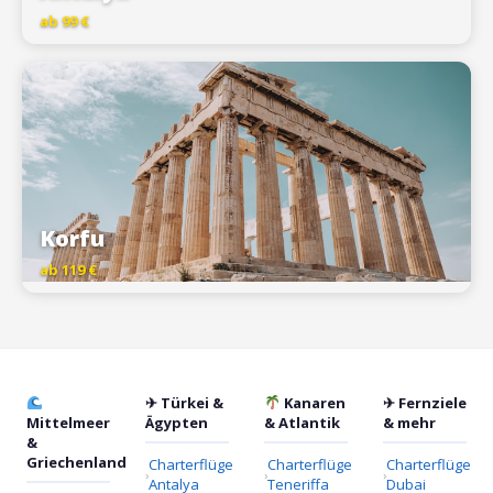
ab 99 €
Korfu
ab 119 €
✈ Türkei &
Kanaren
✈ Fernziele
Mittelmeer
Ägypten
& Atlantik
& mehr
&
Griechenland
Charterflüge
Charterflüge
Charterflüge
Antalya
Teneriffa
Dubai