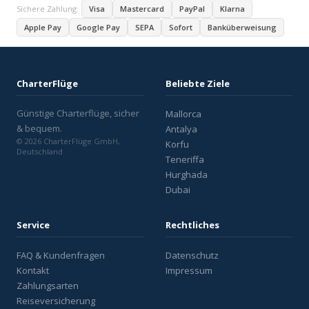
Sichere Zahlung:
Visa
Mastercard
PayPal
Klarna
Apple Pay
Google Pay
SEPA
Sofort
Banküberweisung
CharterFlüge
Beliebte Ziele
Günstige Charterflüge, sicher
Mallorca
& bequem.
Antalya
© 2026 CharterFlüge GmbH,
Korfu
Deutschland
Teneriffa
Hurghada
Dubai
Service
Rechtliches
FAQ & Kundenfragen
Datenschutz
Kontakt
Impressum
Zahlungsarten
Reiseversicherung