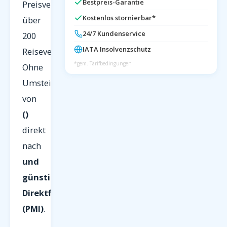
Bestpreis-Garantie
Preisvergleich
Kostenlos stornierbar*
über
24/7 Kundenservice
200
IATA Insolvenzschutz
Reiseveranstalter.
*gem. Tarifbedingungen
Ohne
Umsteigen
von
()
direkt
nach
und
günstige
Direktflüge
(PMI)
.