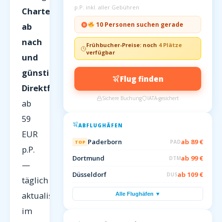
p.P. inkl. aller Gebühren
Charterflüge
10 Personen suchen gerade
ab
nach
Frühbucher-Preise: noch
4 Plätze
verfügbar
und
günstige
Flug finden
Direktflüge
Sichere Buchung
IATA-gesichert
ab
59
ABFLUGHÄFEN
EUR
Paderborn
ab 89 €
PAD
TOP
p.P.
Dortmund
ab 99 €
DTM
—
Düsseldorf
ab 109 €
DUS
täglich
aktualisiert
Alle Flughäfen ▼
im