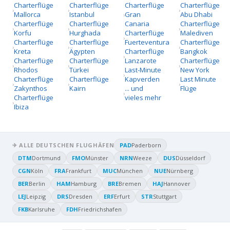
Charterflüge
Charterflüge
Charterflüge
Charterflüge
Mallorca
Istanbul
Gran
Abu Dhabi
Charterflüge
Charterflüge
Canaria
Charterflüge
Korfu
Hurghada
Charterflüge
Malediven
Charterflüge
Charterflüge
Fuerteventura
Charterflüge
Kreta
Ägypten
Charterflüge
Bangkok
Charterflüge
Charterflüge
Lanzarote
Charterflüge
Rhodos
Türkei
Last-Minute
New York
Charterflüge
Charterflüge
Kapverden
Last Minute
Zakynthos
Kairn
... und
Flüge
Charterflüge
vieles mehr
Ibiza
✈ ALLE DEUTSCHEN FLUGHÄFEN
PAD
Paderborn
DTM
Dortmund
FMO
Münster
NRN
Weeze
DUS
Düsseldorf
CGN
Köln
FRA
Frankfurt
MUC
München
NUE
Nürnberg
BER
Berlin
HAM
Hamburg
BRE
Bremen
HAJ
Hannover
LEJ
Leipzig
DRS
Dresden
ERF
Erfurt
STR
Stuttgart
FKB
Karlsruhe
FDH
Friedrichshafen