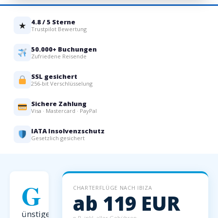
4.8 / 5 Sterne
★
Trustpilot Bewertung
50.000+ Buchungen
Zufriedene Reisende
SSL gesichert
256-bit Verschlüsselung
Sichere Zahlung
Visa · Mastercard · PayPal
IATA Insolvenzschutz
Gesetzlich gesichert
G
CHARTERFLÜGE NACH IBIZA
ab 119 EUR
ünstige
p.P. inkl. aller Gebühren