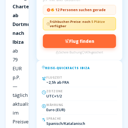
Charterflüge
12 Personen suchen gerade
ab
Frühbucher-Preise: noch
5 Plätze
Dortmund
verfügbar
nach
Flug finden
Ibiza
ab
Sichere Buchung
IATA-gesichert
79
EUR
REISE-QUICKFACTS IBIZA
p.P.
FLUGZEIT
~2,5h ab FRA
—
ZEITZONE
täglich
UTC+1/2
aktualisiert
WÄHRUNG
Euro (EUR)
im
SPRACHE
Preisvergleich
Spanisch/Katalanisch