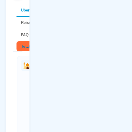
Über Ibiza
Reisetipps
FAQ
Jetzt buchen
🏛
Charterflug
Anreise
vs.
zum
Linienflug
Flughafen
— direkter
Dortmund
Vergleich
(DTM)
Kriterium
Anreiseweg
Charterflug
Details
ab
ÖPNV Bus