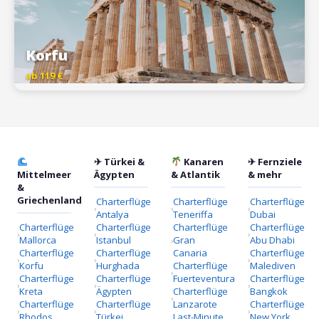
Korfu
ab 119 €
✈ Türkei &
Kanaren
✈ Fernziele
Mittelmeer
Ägypten
& Atlantik
& mehr
&
Griechenland
Charterflüge
Charterflüge
Charterflüge
Antalya
Teneriffa
Dubai
Charterflüge
Charterflüge
Charterflüge
Charterflüge
Mallorca
Istanbul
Gran
Abu Dhabi
Charterflüge
Charterflüge
Canaria
Charterflüge
Korfu
Hurghada
Charterflüge
Malediven
Charterflüge
Charterflüge
Fuerteventura
Charterflüge
Kreta
Ägypten
Charterflüge
Bangkok
Charterflüge
Charterflüge
Lanzarote
Charterflüge
Rhodos
Türkei
Last-Minute
New York