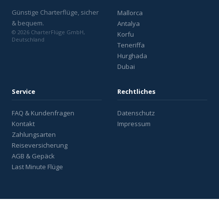
Günstige Charterflüge, sicher
Mallorca
& bequem.
Antalya
© 2026 CharterFlüge GmbH,
Korfu
Deutschland
Teneriffa
Hurghada
Dubai
Service
Rechtliches
FAQ & Kundenfragen
Datenschutz
Kontakt
Impressum
Zahlungsarten
Reiseversicherung
AGB & Gepäck
Last Minute Flüge