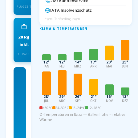
24/7 Kundenservice
FLUGZEIT
IATA Insolvenzschutz
*gem. Tarifbedingungen
KLIMA & TEMPERATUREN
20 kg
IATA
inkl.
INSOLVENZSCHUTZ
GEPÄCK
12°
12°
14°
17°
20°
25°
JAN
FEB
MRZ
APR
MAI
JUN
Charterflug
ab
Dortmund
28°
29°
26°
21°
16°
13°
JUL
AUG
SEP
OKT
NOV
DEZ
nach Ibiza
>30°C
24–30°C
18–24°C
12–18°C
Ø-Temperaturen in Ibiza — Balkenhöhe = relative
ab 79
Wärme
EUR