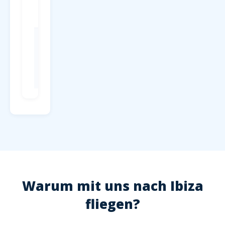
Terminal, ab
4 EUR/Tag
Check-in
Mind. 2
Stunden vor
Abflug,
Hochsaison
2,5 Stunden
Warum mit uns nach Ibiza
fliegen?