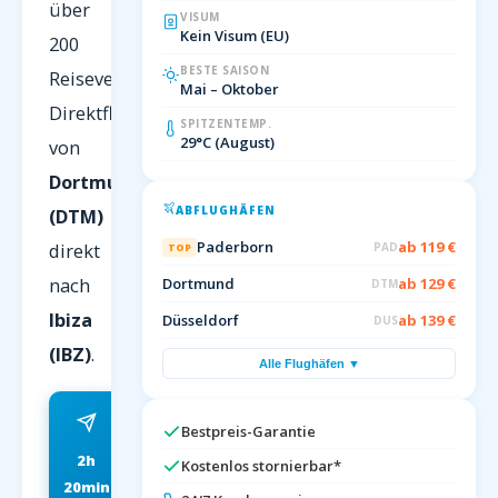
über
VISUM
Kein Visum (EU)
200
BESTE SAISON
Reiseveranstalter.
Mai – Oktober
Direktflug
SPITZENTEMP.
29°C (August)
von
Dortmund
ABFLUGHÄFEN
(DTM)
Paderborn
ab 119 €
direkt
PAD
TOP
nach
Dortmund
ab 129 €
DTM
Ibiza
Düsseldorf
ab 139 €
DUS
(IBZ)
.
Alle Flughäfen ▼
Bestpreis-Garantie
2h
ab 79 EUR
Kostenlos stornierbar*
20min
FRÜHBUCHER P.P.