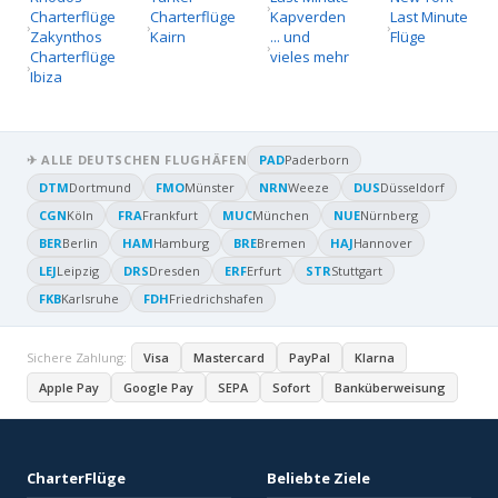
Charterflüge
Charterflüge
Kapverden
Last Minute
Zakynthos
Kairn
... und
Flüge
Charterflüge
vieles mehr
Ibiza
✈ ALLE DEUTSCHEN FLUGHÄFEN
PAD
Paderborn
DTM
Dortmund
FMO
Münster
NRN
Weeze
DUS
Düsseldorf
CGN
Köln
FRA
Frankfurt
MUC
München
NUE
Nürnberg
BER
Berlin
HAM
Hamburg
BRE
Bremen
HAJ
Hannover
LEJ
Leipzig
DRS
Dresden
ERF
Erfurt
STR
Stuttgart
FKB
Karlsruhe
FDH
Friedrichshafen
Sichere Zahlung:
Visa
Mastercard
PayPal
Klarna
Apple Pay
Google Pay
SEPA
Sofort
Banküberweisung
CharterFlüge
Beliebte Ziele