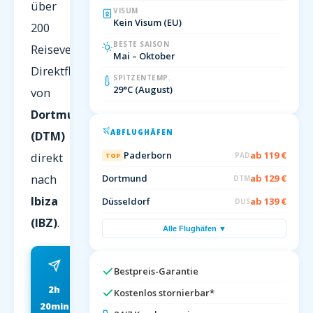
über
VISUM
Kein Visum (EU)
200
BESTE SAISON
Reiseveranstalter.
Mai – Oktober
Direktflug
SPITZENTEMP.
29°C (August)
von
Dortmund
ABFLUGHÄFEN
(DTM)
Paderborn
ab 119 €
direkt
PAD
TOP
nach
Dortmund
ab 129 €
DTM
Ibiza
Düsseldorf
ab 139 €
DUS
(IBZ)
.
Alle Flughäfen ▼
Bestpreis-Garantie
2h
ab 79 EUR
Kostenlos stornierbar*
20min
FRÜHBUCHER P.P.