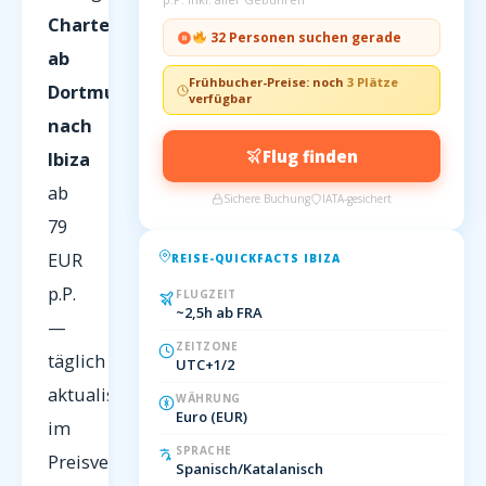
Charterflüge
32 Personen suchen gerade
ab
Frühbucher-Preise: noch
3 Plätze
Dortmund
verfügbar
nach
Flug finden
Ibiza
ab
Sichere Buchung
IATA-gesichert
79
EUR
REISE-QUICKFACTS IBIZA
p.P.
FLUGZEIT
~2,5h ab FRA
—
ZEITZONE
täglich
UTC+1/2
aktualisiert
WÄHRUNG
Euro (EUR)
im
SPRACHE
Preisvergleich
Spanisch/Katalanisch