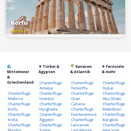
Korfu
ab 119 €
✈ Türkei &
Kanaren
✈ Fernziele
Mittelmeer
Ägypten
& Atlantik
& mehr
&
Griechenland
Charterflüge
Charterflüge
Charterflüge
Antalya
Teneriffa
Dubai
Charterflüge
Charterflüge
Charterflüge
Charterflüge
Mallorca
Istanbul
Gran
Abu Dhabi
Charterflüge
Charterflüge
Canaria
Charterflüge
Korfu
Hurghada
Charterflüge
Malediven
Charterflüge
Charterflüge
Fuerteventura
Charterflüge
Kreta
Ägypten
Charterflüge
Bangkok
Charterflüge
Charterflüge
Lanzarote
Charterflüge
Rhodos
Türkei
Last-Minute
New York