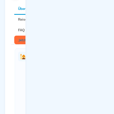
Über Ibiza
Reisetipps
FAQ
Jetzt buchen
🏛
Charterflug
Anreise
vs.
zum
Linienflug
Flughafen
— direkter
Dortmund
Vergleich
(DTM)
Kriterium
Anreiseweg
Charterflug
Details
ab
ÖPNV Bus