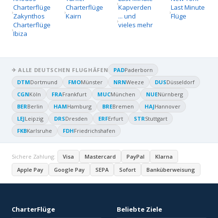
Charterflüge
Charterflüge
Kapverden
Last Minute
Zakynthos
Kairn
... und
Flüge
Charterflüge
vieles mehr
Ibiza
✈ ALLE DEUTSCHEN FLUGHÄFEN
PAD
Paderborn
DTM
Dortmund
FMO
Münster
NRN
Weeze
DUS
Düsseldorf
CGN
Köln
FRA
Frankfurt
MUC
München
NUE
Nürnberg
BER
Berlin
HAM
Hamburg
BRE
Bremen
HAJ
Hannover
LEJ
Leipzig
DRS
Dresden
ERF
Erfurt
STR
Stuttgart
FKB
Karlsruhe
FDH
Friedrichshafen
Sichere Zahlung:
Visa
Mastercard
PayPal
Klarna
Apple Pay
Google Pay
SEPA
Sofort
Banküberweisung
CharterFlüge
Beliebte Ziele