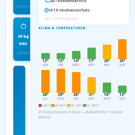
24/7 Kundenservice
FLUGZEIT
IATA Insolvenzschutz
*gem. Tarifbedingungen
KLIMA & TEMPERATUREN
20 kg
IATA
inkl.
INSOLVENZSCHUTZ
GEPÄCK
12°
12°
14°
17°
20°
25°
JAN
FEB
MRZ
APR
MAI
JUN
Charterflug
ab
Dortmund
28°
29°
26°
21°
16°
13°
JUL
AUG
SEP
OKT
NOV
DEZ
nach Ibiza
>30°C
24–30°C
18–24°C
12–18°C
Ø-Temperaturen in Ibiza — Balkenhöhe = relative
ab 79
Wärme
EUR