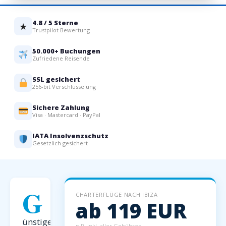
4.8 / 5 Sterne
★
Trustpilot Bewertung
50.000+ Buchungen
Zufriedene Reisende
SSL gesichert
256-bit Verschlüsselung
Sichere Zahlung
Visa · Mastercard · PayPal
IATA Insolvenzschutz
Gesetzlich gesichert
G
CHARTERFLÜGE NACH IBIZA
ab 119 EUR
ünstige
p.P. inkl. aller Gebühren