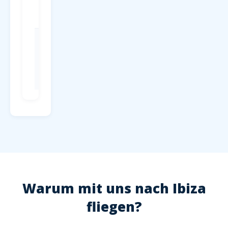
Terminal, ab
4 EUR/Tag
Check-in
Mind. 2
Stunden vor
Abflug,
Hochsaison
2,5 Stunden
Warum mit uns nach Ibiza
fliegen?