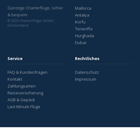
Günstige Charterflüge, sicher
Mallorca
& bequem.
Antalya
© 2026 CharterFlüge GmbH,
Korfu
Deutschland
Teneriffa
Hurghada
Dubai
Service
Rechtliches
FAQ & Kundenfragen
Datenschutz
Kontakt
Impressum
Zahlungsarten
Reiseversicherung
AGB & Gepäck
Last Minute Flüge