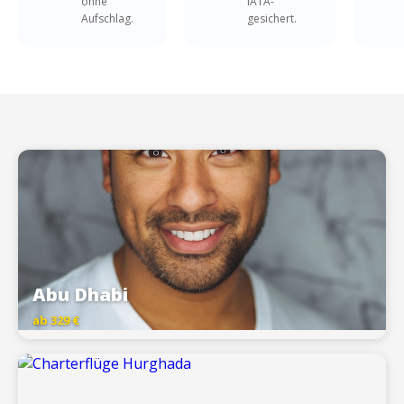
ohne
IATA-
Aufschlag.
gesichert.
Abu Dhabi
ab 329 €