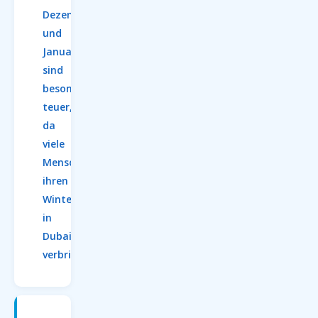
Dezember
und
Januar
sind
besonders
teuer,
da
viele
Menschen
ihren
Winterurlaub
in
Dubai
verbringen.
Dubai