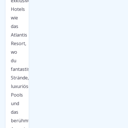
exklusiven
Hotels
wie
das
Atlantis
Resort,
wo
du
fantastische
Strände,
luxuriöse
Pools
und
das
berühmte