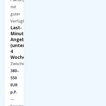
mit
guter
Verfügbarkeit.
Last-
Minute-
Angebote
(unter
4
Wochen)
Zwischen
380–
550
EUR
p.P.
—