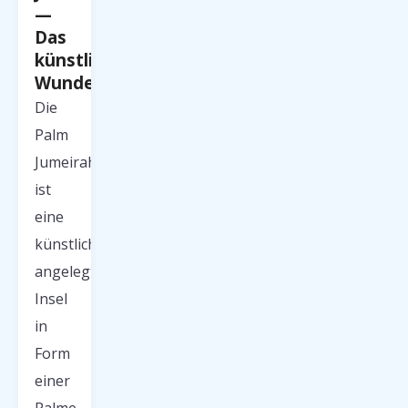
—
Das
künstliche
Wunder
Die
Palm
Jumeirah
ist
eine
künstlich
angelegte
Insel
in
Form
einer