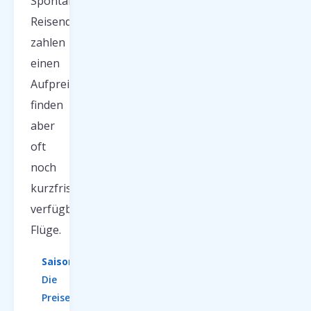
Spontane
Reisende
zahlen
einen
Aufpreis,
finden
aber
oft
noch
kurzfristig
verfügbare
Flüge.
Saisontipps:
Die
Preise