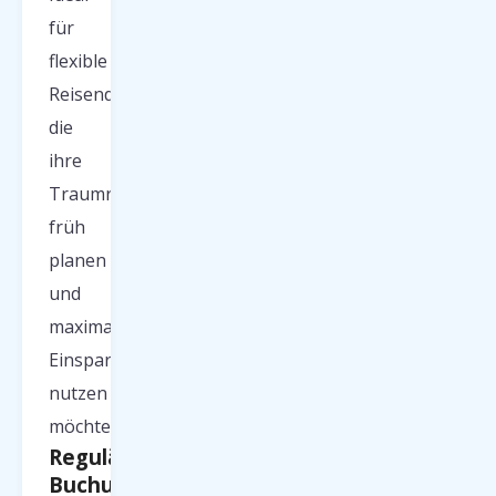
für
flexible
Reisende,
die
ihre
Traumreise
früh
planen
und
maximale
Einsparungen
nutzen
möchten.
Reguläre
Buchungen