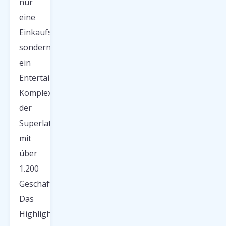
nur
eine
Einkaufsmeile,
sondern
ein
Entertainment-
Komplex
der
Superlative
mit
über
1.200
Geschäften.
Das
Highlight?