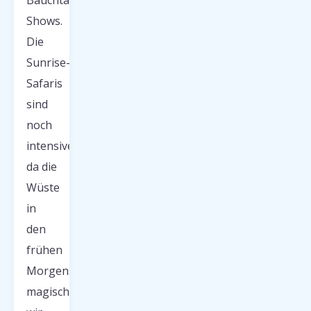
Bauchtanz-
Shows.
Die
Sunrise-
Safaris
sind
noch
intensiver,
da die
Wüste
in
den
frühen
Morgenstunden
magisch