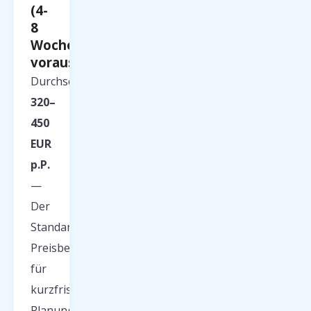
(4-
8
Wochen
voraus)
Durchschnittlich
320–
450
EUR
p.P.
—
Der
Standard-
Preisbereich
für
kurzfristige
Planung