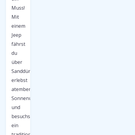
Muss!
Mit
einem
Jeep
fährst
du
über
Sanddünen,
erlebst
atemberaubende
Sonnenuntergänge
und
besuchst
ein
traditionelles