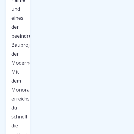
Palme
und
eines
der
beeindruckendsten
Bauprojekte
der
Moderne.
Mit
dem
Monorail
erreichst
du
schnell
die