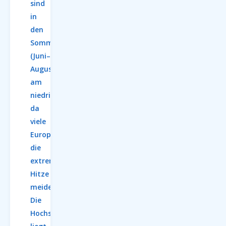
sind
in
den
Sommermonaten
(Juni–
August)
am
niedrigsten,
da
viele
Europäer
die
extreme
Hitze
meiden.
Die
Hochsaison