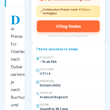
2026
Frühbucher-Preise: noch
8 Plätze
D
verfügbar
Flug finden
ie
Preise
Sichere Buchung
IATA-gesichert
für
REISE-QUICKFACTS DUBAI
Charterflüge
FLUGZEIT
nach
~7h ab FRA
Dubai
ZEITZONE
UTC+4
variieren
je
WÄHRUNG
Dirham (AED)
nach
SPRACHE
Buchungszeitpunkt
Arabisch/Englisch
und
VISUM
Visumfrei 90 Tage