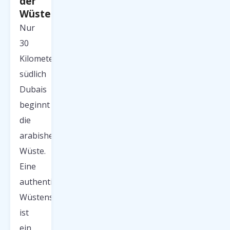
der
Wüste
Nur
30
Kilometer
südlich
Dubais
beginnt
die
arabishe
Wüste.
Eine
authentische
Wüstensafari
ist
ein