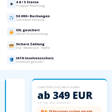
4.8 / 5 Sterne
★
Trustpilot Bewertung
50.000+ Buchungen
Zufriedene Reisende
SSL gesichert
256-bit Verschlüsselung
Sichere Zahlung
Visa · Mastercard · PayPal
IATA Insolvenzschutz
Gesetzlich gesichert
Charterflüge
CHARTERFLÜGE NACH DUBAI
nach
ab 349 EUR
Dubai
—
p.P. inkl. aller Gebühren
Preise
28 Personen suchen gerade