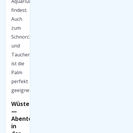
Aquarium
findest.
Auch
zum
Schnorcheln
und
Tauchen
ist die
Palm
perfekt
geeignet.
Wüstensafaris
—
Abenteuer
in