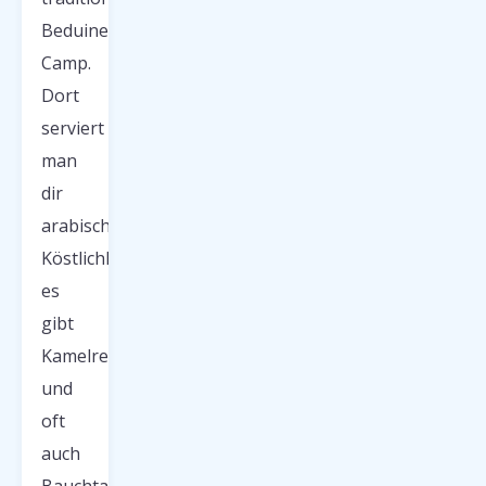
Beduinen-
Camp.
Dort
serviert
man
dir
arabische
Köstlichkeiten,
es
gibt
Kamelreiten
und
oft
auch