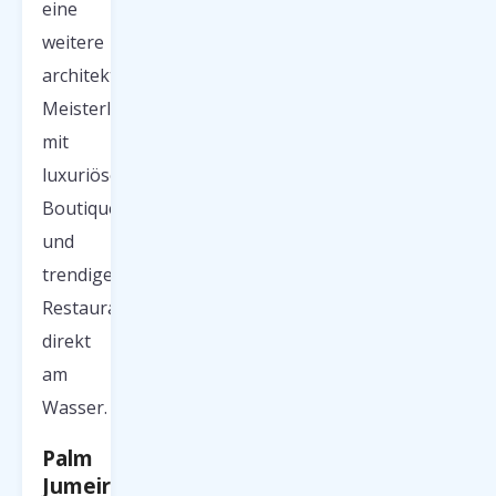
eine
weitere
architektonische
Meisterleistung
mit
luxuriösen
Boutiquen
und
trendigen
Restaurants
direkt
am
Wasser.
Palm
Jumeirah