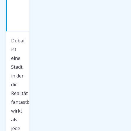
—
Was
erwartet
dich?
Dubai
ist
eine
Stadt,
in der
die
Realität
fantastischer
wirkt
als
jede