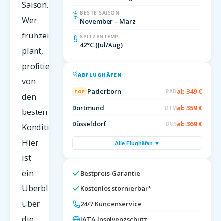
Saison.
BESTE SAISON
Wer
November – März
frühzeitig
SPITZENTEMP.
42°C (Jul/Aug)
plant,
profitiert
ABFLUGHÄFEN
von
Paderborn
ab 349 €
PAD
TOP
den
Dortmund
ab 359 €
DTM
besten
Düsseldorf
ab 369 €
DUS
Konditionen.
Hier
Alle Flughäfen ▼
ist
ein
Bestpreis-Garantie
Überblick
Kostenlos stornierbar*
über
24/7 Kundenservice
die
IATA Insolvenzschutz