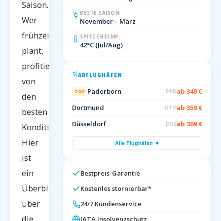
Saison.
BESTE SAISON
Wer
November – März
frühzeitig
SPITZENTEMP.
42°C (Jul/Aug)
plant,
profitiert
ABFLUGHÄFEN
von
Paderborn
ab 349 €
PAD
TOP
den
Dortmund
ab 359 €
DTM
besten
Düsseldorf
ab 369 €
DUS
Konditionen.
Hier
Alle Flughäfen ▼
ist
ein
Bestpreis-Garantie
Überblick
Kostenlos stornierbar*
über
24/7 Kundenservice
die
IATA Insolvenzschutz