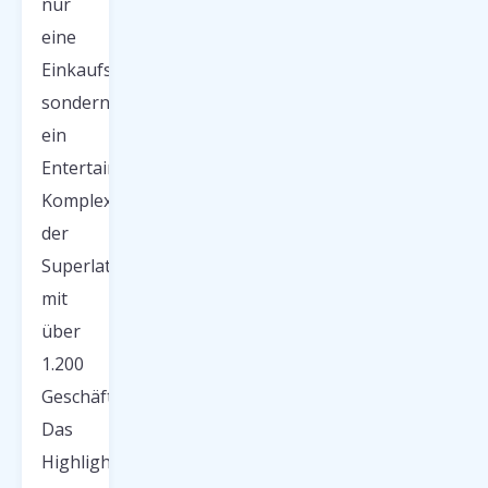
nur
eine
Einkaufsmeile,
sondern
ein
Entertainment-
Komplex
der
Superlative
mit
über
1.200
Geschäften.
Das
Highlight?