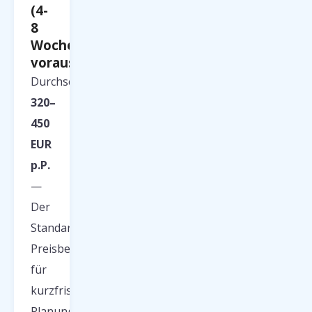
(4-
8
Wochen
voraus)
Durchschnittlich
320–
450
EUR
p.P.
—
Der
Standard-
Preisbereich
für
kurzfristige
Planung