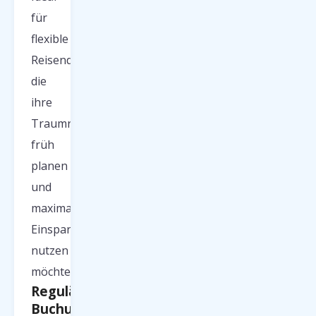
für
flexible
Reisende,
die
ihre
Traumreise
früh
planen
und
maximale
Einsparungen
nutzen
möchten.
Reguläre
Buchungen