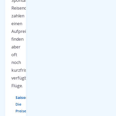
Spontane
Reisende
zahlen
einen
Aufpreis,
finden
aber
oft
noch
kurzfristig
verfügbare
Flüge.
Saisontipps:
Die
Preise