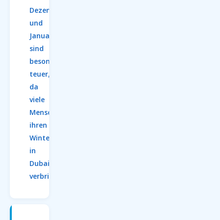
Dezember
und
Januar
sind
besonders
teuer,
da
viele
Menschen
ihren
Winterurlaub
in
Dubai
verbringen.
Dubai