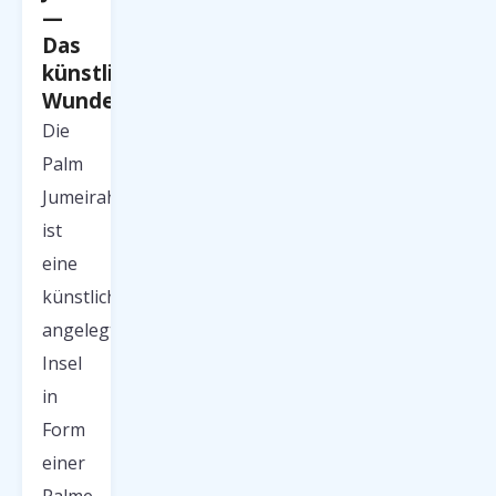
—
Das
künstliche
Wunder
Die
Palm
Jumeirah
ist
eine
künstlich
angelegte
Insel
in
Form
einer