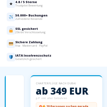
4.8 / 5 Sterne
★
Trustpilot Bewertung
50.000+ Buchungen
Zufriedene Reisende
SSL gesichert
256-bit Verschlüsselung
Sichere Zahlung
Visa · Mastercard · PayPal
IATA Insolvenzschutz
Gesetzlich gesichert
Charterflüge
CHARTERFLÜGE NACH DUBAI
nach
ab 349 EUR
Dubai
—
p.P. inkl. aller Gebühren
Preise
20 Personen suchen gerade