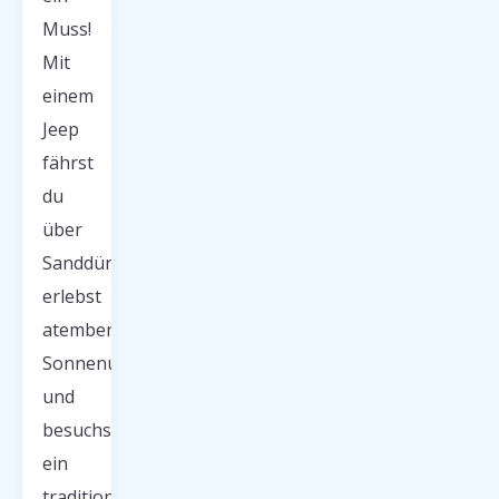
Muss!
Mit
einem
Jeep
fährst
du
über
Sanddünen,
erlebst
atemberaubende
Sonnenuntergänge
und
besuchst
ein
traditionelles