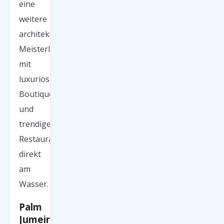
eine
weitere
architektonische
Meisterleistung
mit
luxuriösen
Boutiquen
und
trendigen
Restaurants
direkt
am
Wasser.
Palm
Jumeirah