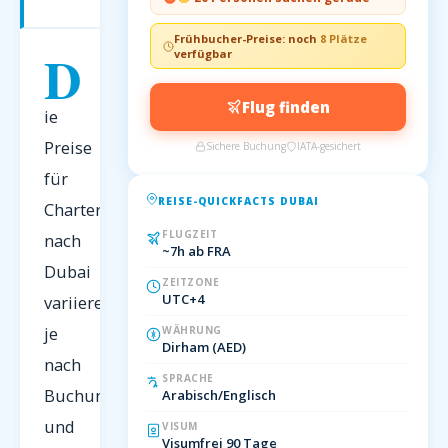
2026
Frühbucher-Preise: noch
8 Plätze
D
verfügbar
Flug finden
ie
Preise
Sichere Buchung
IATA-gesichert
für
REISE-QUICKFACTS DUBAI
Charterflüge
FLUGZEIT
nach
~7h ab FRA
Dubai
ZEITZONE
UTC+4
variieren
je
WÄHRUNG
Dirham (AED)
nach
SPRACHE
Buchungszeitpunkt
Arabisch/Englisch
und
VISUM
Visumfrei 90 Tage