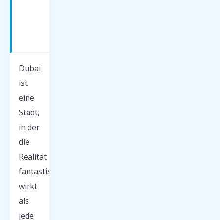
—
Was
erwartet
dich?
Dubai
ist
eine
Stadt,
in der
die
Realität
fantastischer
wirkt
als
jede