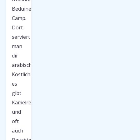
Beduinen-
Camp.
Dort
serviert
man
dir
arabische
Köstlichkeiten,
es
gibt
Kamelreiten
und
oft
auch