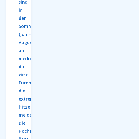
sind
in
den
Sommermonaten
(Juni–
August)
am
niedrigsten,
da
viele
Europäer
die
extreme
Hitze
meiden.
Die
Hochsaison