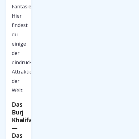
Fantasie.
Hier
findest
du
einige
der
eindrucksvollsten
Attraktionen
der
Welt:
Das
Burj
Khalifa
—
Das