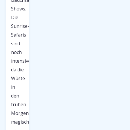
Bauchtanz-
Shows.
Die
Sunrise-
Safaris
sind
noch
intensiver,
da die
Wüste
in
den
frühen
Morgenstunden
magisch