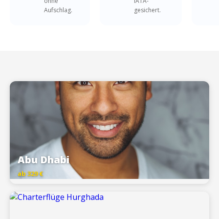
ohne
IATA-
Aufschlag.
gesichert.
Abu Dhabi
ab 329 €