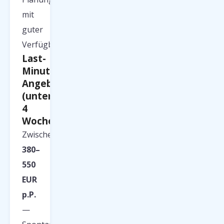
mit
guter
Verfügbarkeit.
Last-
Minute-
Angebote
(unter
4
Wochen)
Zwischen
380–
550
EUR
p.P.
—