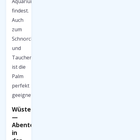
Aquarium
findest.
Auch
zum
Schnorcheln
und
Tauchen
ist die
Palm
perfekt
geeignet.
Wüstensafaris
—
Abenteuer
in