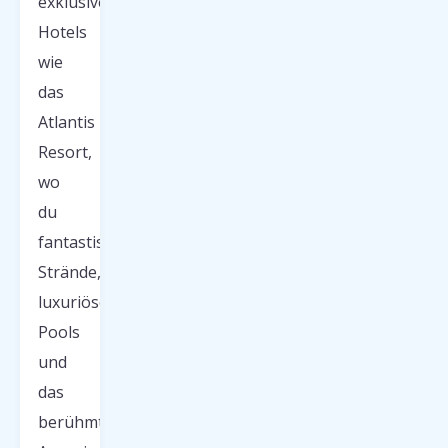
exklusiven
Hotels
wie
das
Atlantis
Resort,
wo
du
fantastische
Strände,
luxuriöse
Pools
und
das
berühmte