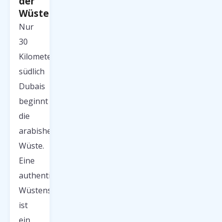
der
Wüste
Nur
30
Kilometer
südlich
Dubais
beginnt
die
arabishe
Wüste.
Eine
authentische
Wüstensafari
ist
ein