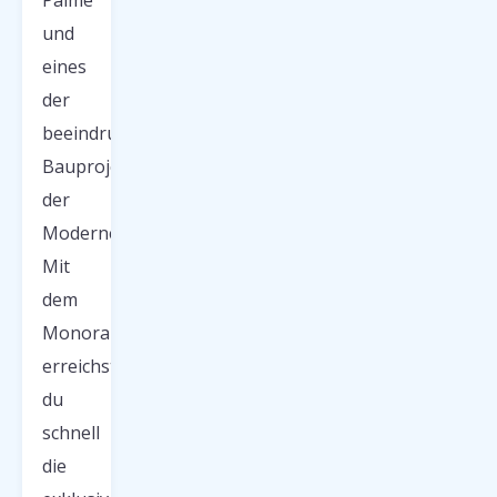
Palme
und
eines
der
beeindruckendsten
Bauprojekte
der
Moderne.
Mit
dem
Monorail
erreichst
du
schnell
die