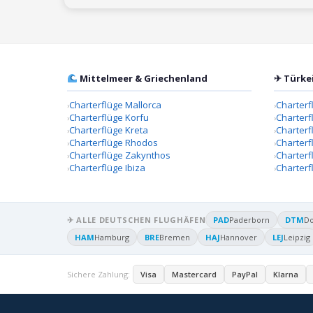
Mittelmeer & Griechenland
✈ Türke
Charterflüge Mallorca
Charterf
Charterflüge Korfu
Charterf
Charterflüge Kreta
Charter
Charterflüge Rhodos
Charterf
Charterflüge Zakynthos
Charterf
Charterflüge Ibiza
Charterf
✈ ALLE DEUTSCHEN FLUGHÄFEN
PAD
Paderborn
DTM
D
HAM
Hamburg
BRE
Bremen
HAJ
Hannover
LEJ
Leipzig
Sichere Zahlung:
Visa
Mastercard
PayPal
Klarna