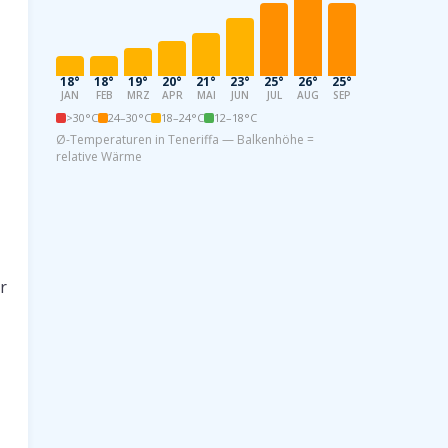
18°
18°
19°
20°
21°
23°
25°
26°
25°
23°
21°
18
JAN
FEB
MRZ
APR
MAI
JUN
JUL
AUG
SEP
OKT
NOV
DE
>30°C
24–30°C
18–24°C
12–18°C
Ø-Temperaturen in Teneriffa — Balkenhöhe =
relative Wärme
r