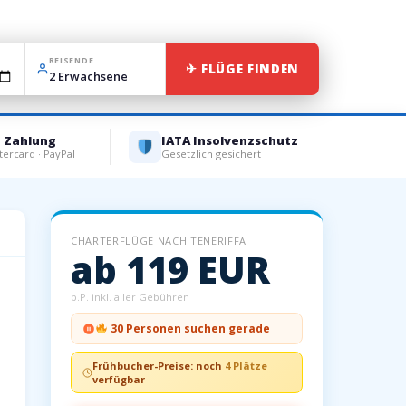
REISENDE
✈ FLÜGE FINDEN
e Zahlung
IATA Insolvenzschutz
tercard · PayPal
Gesetzlich gesichert
CHARTERFLÜGE NACH TENERIFFA
ab 119 EUR
p.P. inkl. aller Gebühren
30 Personen suchen gerade
Frühbucher-Preise: noch
4 Plätze
verfügbar