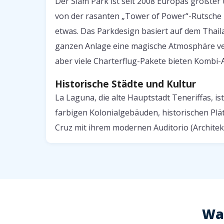
Der Siam Park ist seit 2008 Europas größter
von der rasanten „Tower of Power“-Rutsche bi
etwas. Das Parkdesign basiert auf dem Thai
ganzen Anlage eine magische Atmosphäre verl
aber viele Charterflug-Pakete bieten Kombi-
Historische Städte und Kultur
La Laguna, die alte Hauptstadt Teneriffas, i
farbigen Kolonialgebäuden, historischen Plä
Cruz mit ihrem modernen Auditorio (Architekt
War