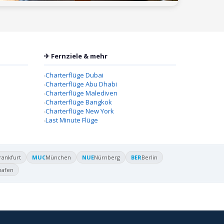
✈ Fernziele & mehr
Charterflüge Dubai
Charterflüge Abu Dhabi
Charterflüge Malediven
Charterflüge Bangkok
Charterflüge New York
Last Minute Flüge
rankfurt
MUC
München
NUE
Nürnberg
BER
Berlin
hafen