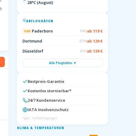
28°C (August)
n
ABFLUGHÄFEN
Paderborn
ab 119 €
PAD
TOP
Dortmund
ab 129 €
DTM
Düsseldorf
ab 139 €
DUS
Alle Flughäfen ▼
Bestpreis-Garantie
Kostenlos stornierbar*
24/7 Kundenservice
IATA Insolvenzschutz
*gem. Tarifbedingungen
KLIMA & TEMPERATUREN