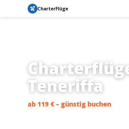
CharterFlüge
Charterflüg
Teneriffa
ab 119 € – günstig buchen
Bestpreis-Garantie · IATA-gesichert · Buchung in unter 3 M