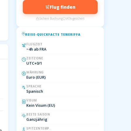
Flug finden
Sichere Buchung
IATA-gesichert
REISE-QUICKFACTS TENERIFFA
FLUGZEIT
~4h ab FRA
ZEITZONE
UTC+0/1
WÄHRUNG
Euro (EUR)
SPRACHE
Spanisch
VISUM
Kein Visum (EU)
BESTE SAISON
Ganzjährig
SPITZENTEMP.
e