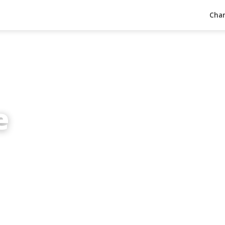
Char
e
inuten