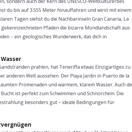
chen, sondern auch der Kern des UNESCO-Weltkulturerbes
st du bis auf 3.555 Meter hinauffahren und wirst mit einem
klaren Tagen siehst du die Nachbarinseln Gran Canaria, La
gekennzeichneten Pfaden die bizarre Mondlandschaft aus
en – ein geologisches Wunderwerk, das dich in
s Wasser
andstränden prahlen, hat Teneriffa etwas Einzigartiges zu
ner anderen Welt aussehen. Der Playa Jardin in Puerto de la
gesäumten Promenaden und warmem, klarem Wasser. Auch de
n Bucht ist perfekt zum Schwimmen und Schnorcheln. Die
estrahlung besonders gut – ideale Bedingungen für
ervergnügen