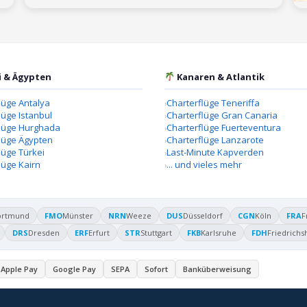
i & Ägypten
Kanaren & Atlantik
lüge Antalya
Charterflüge Teneriffa
lüge Istanbul
Charterflüge Gran Canaria
flüge Hurghada
Charterflüge Fuerteventura
lüge Ägypten
Charterflüge Lanzarote
lüge Türkei
Last-Minute Kapverden
lüge Kairn
... und vieles mehr
ortmund
FMO
Münster
NRN
Weeze
DUS
Düsseldorf
CGN
Köln
FRA
F
DRS
Dresden
ERF
Erfurt
STR
Stuttgart
FKB
Karlsruhe
FDH
Friedrichs
Apple Pay
Google Pay
SEPA
Sofort
Banküberweisung