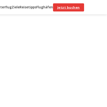
terflug
Ziele
Reisetipps
Flughäfen
Jetzt buchen