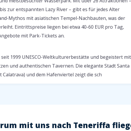
 und meistbesuchter Wasserpark. Mit über 26 Attraktionen 
s zur entspannten Lazy River – gibt es für jedes Alter
land-Mythos mit asiatischen Tempel-Nachbauten, was der
eiht. Eintrittspreise liegen bei etwa 40-60 EUR pro Tag,
Angebote mit Park-Tickets an.
st seit 1999 UNESCO-Weltkulturerbestätte und begeistert mit
tzen und authentischen Tavernen. Die elegante Stadt Santa
 Calatrava) und dem Hafenviertel zeigt die sch
um mit uns nach Teneriffa flie