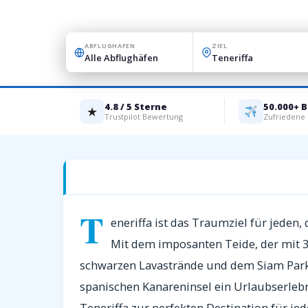
ABFLUGHAFEN
ZIEL
4.8 / 5 Sterne
50.000+ 
★
Trustpilot Bewertung
Zufriedene
Charterflüge nach Teneriffa — Dein Tra
T
eneriffa ist das Traumziel für jeden
Mit dem imposanten Teide, der mit 3
schwarzen Lavastrände und dem Siam Park
spanischen Kanareninsel ein Urlaubserlebn
Teneriffa zur perfekten Destination für je