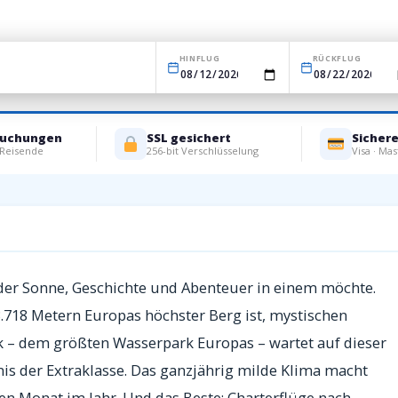
HINFLUG
RÜCKFLUG
Buchungen
SSL gesichert
Sicher
 Reisende
256-bit Verschlüsselung
Visa · Mas
umurlaub auf der größten Kanareninsel
, der Sonne, Geschichte und Abenteuer in einem möchte.
.718 Metern Europas höchster Berg ist, mystischen
 – dem größten Wasserpark Europas – wartet auf dieser
is der Extraklasse. Das ganzjährig milde Klima macht
den Monat im Jahr. Und das Beste: Charterflüge nach