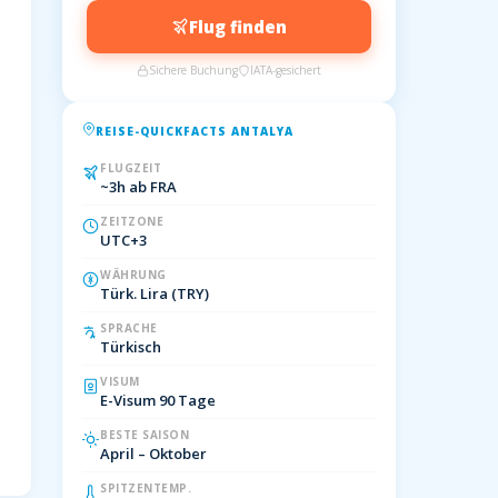
Flug finden
Sichere Buchung
IATA-gesichert
REISE-QUICKFACTS ANTALYA
FLUGZEIT
~3h ab FRA
ZEITZONE
UTC+3
WÄHRUNG
Türk. Lira (TRY)
SPRACHE
Türkisch
VISUM
E-Visum 90 Tage
BESTE SAISON
April – Oktober
SPITZENTEMP.