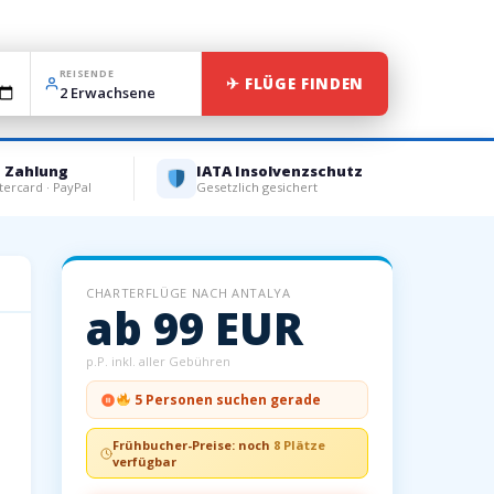
REISENDE
✈ FLÜGE FINDEN
e Zahlung
IATA Insolvenzschutz
tercard · PayPal
Gesetzlich gesichert
CHARTERFLÜGE NACH ANTALYA
ab 99 EUR
p.P. inkl. aller Gebühren
5 Personen suchen gerade
Frühbucher-Preise: noch
8 Plätze
verfügbar