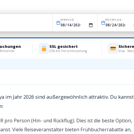
HINFLUG
RÜCKFLUG
Buchungen
SSL gesichert
Sicher
 Reisende
256-bit Verschlüsselung
Visa · Mas
lya im Jahr 2026 sind außergewöhnlich attraktiv. Du kannst
n:
 pro Person (Hin- und Rückflug). Dies ist die beste Option,
lanst. Viele Reiseveranstalter bieten Frühbucherrabatte an,