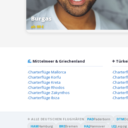
Burgas
ab 99 €
Mittelmeer & Griechenland
✈ Türke
Charterflüge Mallorca
Charterf
Charterflüge Korfu
Charterf
Charterflüge Kreta
Charter
Charterflüge Rhodos
Charterf
Charterflüge Zakynthos
Charterf
Charterflüge Ibiza
Charterf
✈ ALLE DEUTSCHEN FLUGHÄFEN
PAD
Paderborn
DTM
D
HAM
Hamburg
BRE
Bremen
HAJ
Hannover
LEJ
Leipzig