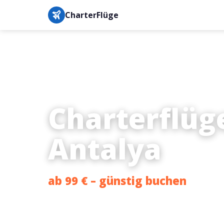
CharterFlüge
Charterflüg
Antalya
ab 99 € – günstig buchen
Bestpreis-Garantie · IATA-gesichert · Buchung in unter 3 M