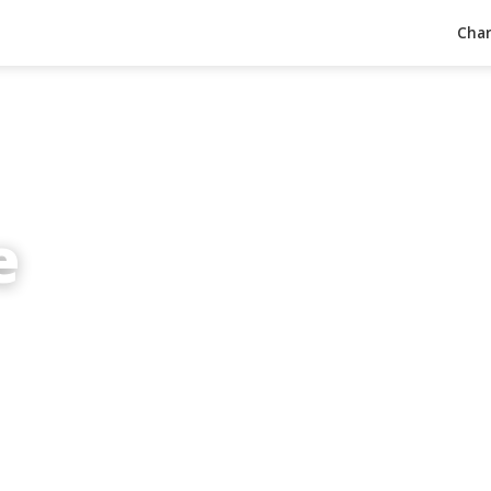
Char
e
inuten