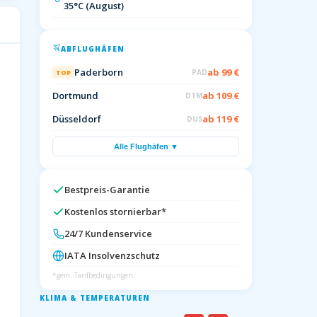
35°C (August)
ABFLUGHÄFEN
Paderborn
ab 99 €
PAD
TOP
Dortmund
ab 109 €
DTM
Düsseldorf
ab 119 €
DUS
Alle Flughäfen ▼
Bestpreis-Garantie
Kostenlos stornierbar*
24/7 Kundenservice
IATA Insolvenzschutz
*gem. Tarifbedingungen
KLIMA & TEMPERATUREN