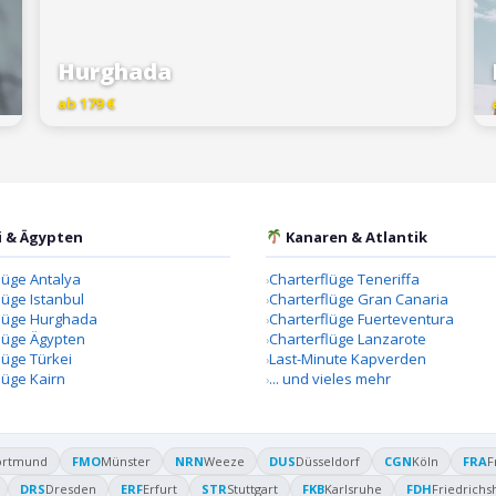
Hurghada
ab 179 €
i & Ägypten
Kanaren & Atlantik
lüge Antalya
Charterflüge Teneriffa
lüge Istanbul
Charterflüge Gran Canaria
flüge Hurghada
Charterflüge Fuerteventura
lüge Ägypten
Charterflüge Lanzarote
lüge Türkei
Last-Minute Kapverden
lüge Kairn
... und vieles mehr
ortmund
FMO
Münster
NRN
Weeze
DUS
Düsseldorf
CGN
Köln
FRA
F
DRS
Dresden
ERF
Erfurt
STR
Stuttgart
FKB
Karlsruhe
FDH
Friedrichs