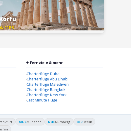
Korfu
ab 119 €
✈ Fernziele & mehr
Charterflüge Dubai
Charterflüge Abu Dhabi
Charterflüge Malediven
Charterflüge Bangkok
Charterflüge New York
Last Minute Flüge
rankfurt
MUC
München
NUE
Nürnberg
BER
Berlin
hafen