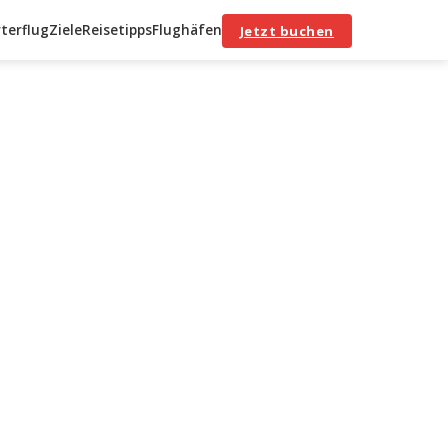
terflug
Ziele
Reisetipps
Flughäfen
Jetzt buchen