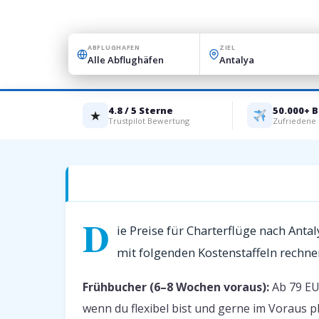
ABFLUGHAFEN
ZIEL
4.8 / 5 Sterne
50.000+ 
★
Trustpilot Bewertung
Zufriedene
Charterflüge nach Antalya — Preise 2026
D
ie Preise für Charterflüge nach Anta
mit folgenden Kostenstaffeln rechne
Frühbucher (6–8 Wochen voraus):
Ab 79 EUR
wenn du flexibel bist und gerne im Voraus p