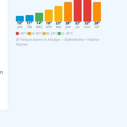
10°
11°
14°
18°
23°
28°
32°
32°
28°
22°
16°
11
JAN
FEB
MRZ
APR
MAI
JUN
JUL
AUG
SEP
OKT
NOV
DE
>30°C
24–30°C
18–24°C
12–18°C
Ø-Temperaturen in Antalya — Balkenhöhe = relative
Wärme
en