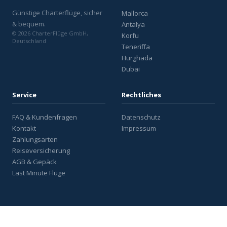
Günstige Charterflüge, sicher
Mallorca
& bequem.
Antalya
© 2026 CharterFlüge GmbH,
Korfu
Deutschland
Teneriffa
Hurghada
Dubai
Service
Rechtliches
FAQ & Kundenfragen
Datenschutz
Kontakt
Impressum
Zahlungsarten
Reiseversicherung
AGB & Gepäck
Last Minute Flüge