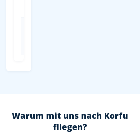
Terminal, ab
4 EUR/Tag
Check-in
Mind. 2
Stunden vor
Abflug,
Hochsaison
2,5 Stunden
Warum mit uns nach Korfu
fliegen?