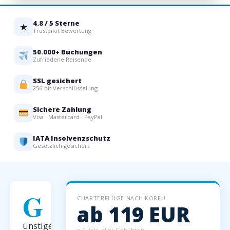
4.8 / 5 Sterne
★
Trustpilot Bewertung
50.000+ Buchungen
Zufriedene Reisende
SSL gesichert
256-bit Verschlüsselung
Sichere Zahlung
Visa · Mastercard · PayPal
IATA Insolvenzschutz
Gesetzlich gesichert
G
CHARTERFLÜGE NACH KORFU
ab 119 EUR
ünstige
p.P. inkl. aller Gebühren