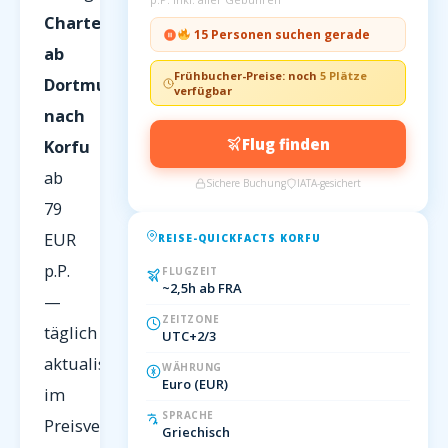
Charterflüge
15 Personen suchen gerade
ab
Frühbucher-Preise: noch
5 Plätze
Dortmund
verfügbar
nach
Flug finden
Korfu
ab
Sichere Buchung
IATA-gesichert
79
EUR
REISE-QUICKFACTS KORFU
p.P.
FLUGZEIT
~2,5h ab FRA
—
ZEITZONE
täglich
UTC+2/3
aktualisiert
WÄHRUNG
Euro (EUR)
im
SPRACHE
Preisvergleich
Griechisch