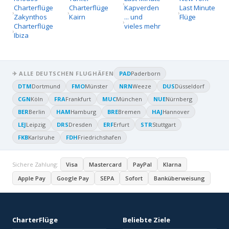
Charterflüge
Charterflüge
Kapverden
Last Minute
Zakynthos
Kairn
... und
Flüge
Charterflüge
vieles mehr
Ibiza
✈ ALLE DEUTSCHEN FLUGHÄFEN
PAD
Paderborn
DTM
Dortmund
FMO
Münster
NRN
Weeze
DUS
Düsseldorf
CGN
Köln
FRA
Frankfurt
MUC
München
NUE
Nürnberg
BER
Berlin
HAM
Hamburg
BRE
Bremen
HAJ
Hannover
LEJ
Leipzig
DRS
Dresden
ERF
Erfurt
STR
Stuttgart
FKB
Karlsruhe
FDH
Friedrichshafen
Sichere Zahlung:
Visa
Mastercard
PayPal
Klarna
Apple Pay
Google Pay
SEPA
Sofort
Banküberweisung
CharterFlüge
Beliebte Ziele