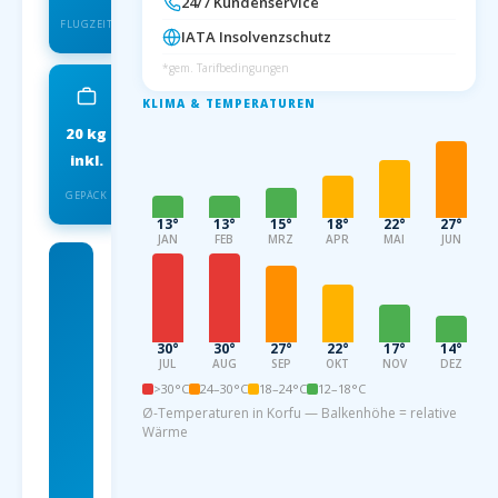
24/7 Kundenservice
FLUGZEIT
IATA Insolvenzschutz
*gem. Tarifbedingungen
KLIMA & TEMPERATUREN
20 kg
IATA
inkl.
INSOLVENZSCHUTZ
GEPÄCK
13°
13°
15°
18°
22°
27°
JAN
FEB
MRZ
APR
MAI
JUN
Charterflug
ab
Dortmund
30°
30°
27°
22°
17°
14°
JUL
AUG
SEP
OKT
NOV
DEZ
nach Korfu
>30°C
24–30°C
18–24°C
12–18°C
Ø-Temperaturen in Korfu — Balkenhöhe = relative
ab 79
Wärme
EUR