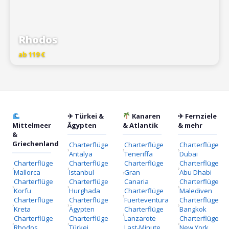
Rhodos
ab 119 €
✈ Türkei &
Kanaren
✈ Fernziele
Mittelmeer
Ägypten
& Atlantik
& mehr
&
Griechenland
Charterflüge
Charterflüge
Charterflüge
Antalya
Teneriffa
Dubai
Charterflüge
Charterflüge
Charterflüge
Charterflüge
Mallorca
Istanbul
Gran
Abu Dhabi
Charterflüge
Charterflüge
Canaria
Charterflüge
Korfu
Hurghada
Charterflüge
Malediven
Charterflüge
Charterflüge
Fuerteventura
Charterflüge
Kreta
Ägypten
Charterflüge
Bangkok
Charterflüge
Charterflüge
Lanzarote
Charterflüge
Rhodos
Türkei
Last-Minute
New York