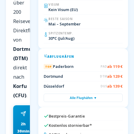
über
VISUM
Kein Visum (EU)
200
BESTE SAISON
Reiseveranstalter.
Mai – September
Direktflug
SPITZENTEMP.
30°C (Jul/Aug)
von
Dortmund
ABFLUGHÄFEN
(DTM)
Paderborn
ab 119 €
direkt
PAD
TOP
nach
Dortmund
ab 129 €
DTM
Korfu
Düsseldorf
ab 139 €
DUS
(CFU)
.
Alle Flughäfen ▼
Bestpreis-Garantie
2h
ab 79 EUR
Kostenlos stornierbar*
30min
FRÜHBUCHER P.P.