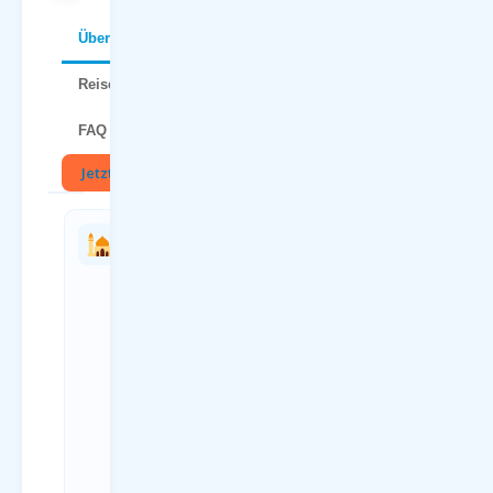
Über Korfu
Reisetipps
FAQ
Jetzt buchen
🏛
Charterflug
Anreise
vs.
zum
Linienflug
Flughafen
— direkter
Dortmund
Vergleich
(DTM)
Kriterium
Anreiseweg
Charterflug
Details
ab
ÖPNV Bus