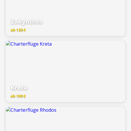
Zakynthos
ab 129 €
Kreta
ab 109 €