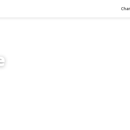
Char
e
inuten