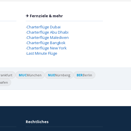
✈ Fernziele & mehr
Charterflüge Dubai
Charterflüge Abu Dhabi
Charterflüge Malediven
Charterflüge Bangkok
Charterflüge New York
Last Minute Flüge
rankfurt
MUC
München
NUE
Nürnberg
BER
Berlin
hafen
Rechtliches