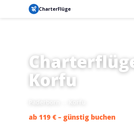
CharterFlüge
Charterflüg
Korfu
Paderborn → Korfu
ab 119 € – günstig buchen
Bestpreis-Garantie · IATA-gesichert · Buchung in unter 3 M