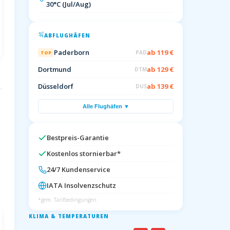
30°C (Jul/Aug)
ABFLUGHÄFEN
Paderborn
ab 119 €
PAD
TOP
Dortmund
ab 129 €
DTM
Düsseldorf
ab 139 €
DUS
Alle Flughäfen ▼
Bestpreis-Garantie
Kostenlos stornierbar*
24/7 Kundenservice
IATA Insolvenzschutz
*gem. Tarifbedingungen
KLIMA & TEMPERATUREN