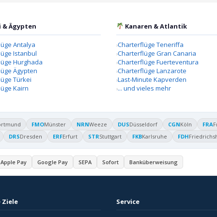
i & Ägypten
Kanaren & Atlantik
lüge Antalya
Charterflüge Teneriffa
lüge Istanbul
Charterflüge Gran Canaria
flüge Hurghada
Charterflüge Fuerteventura
lüge Ägypten
Charterflüge Lanzarote
lüge Türkei
Last-Minute Kapverden
lüge Kairn
... und vieles mehr
ortmund
FMO
Münster
NRN
Weeze
DUS
Düsseldorf
CGN
Köln
FRA
F
DRS
Dresden
ERF
Erfurt
STR
Stuttgart
FKB
Karlsruhe
FDH
Friedrichs
Apple Pay
Google Pay
SEPA
Sofort
Banküberweisung
 Ziele
Service