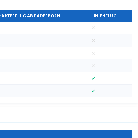
HARTERFLUG AB PADERBORN
LINIENFLUG
✕
✕
✕
✕
✓
✓
D)