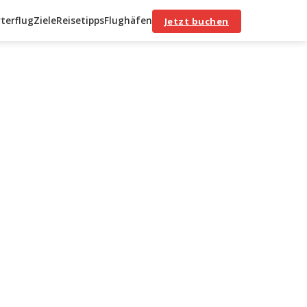
terflug
Ziele
Reisetipps
Flughäfen
Jetzt buchen