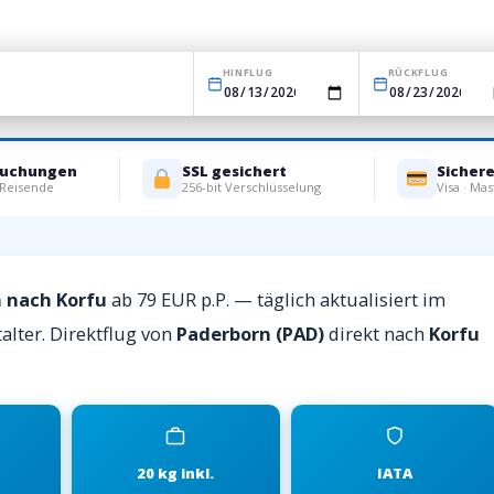
HINFLUG
RÜCKFLUG
Buchungen
SSL gesichert
Sicher
 Reisende
256-bit Verschlüsselung
Visa · Mas
n nach Korfu
ab 79 EUR p.P. — täglich aktualisiert im
alter. Direktflug von
Paderborn (PAD)
direkt nach
Korfu
20 kg inkl.
IATA