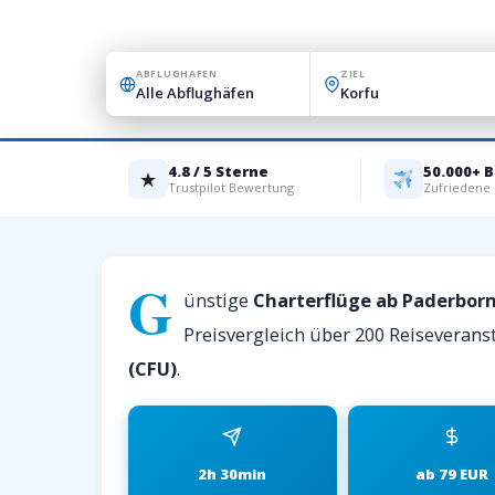
ABFLUGHAFEN
ZIEL
4.8 / 5 Sterne
50.000+ 
★
Trustpilot Bewertung
Zufriedene
G
ünstige
Charterflüge ab Paderbor
Preisvergleich über 200 Reiseveranst
(CFU)
.
2h 30min
ab 79 EUR