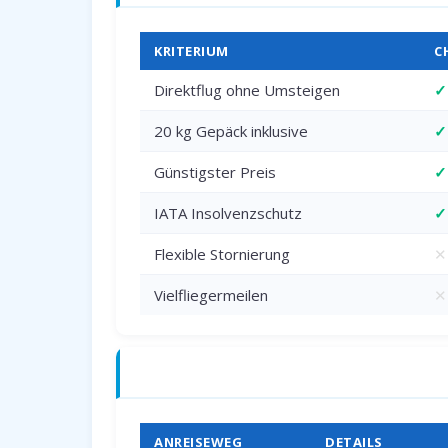
KRITERIUM
C
Direktflug ohne Umsteigen
✓
20 kg Gepäck inklusive
✓
Günstigster Preis
✓
IATA Insolvenzschutz
✓
Flexible Stornierung
✕
Vielfliegermeilen
✕
Anreise zum Flughafen Paderborn (PA
ANREISEWEG
DETAILS