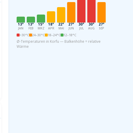
13°
13°
15°
18°
22°
27°
30°
30°
27°
22°
17°
14
JAN
FEB
MRZ
APR
MAI
JUN
JUL
AUG
SEP
OKT
NOV
DE
>30°C
24–30°C
18–24°C
12–18°C
Ø-Temperaturen in Korfu — Balkenhöhe = relative
Wärme