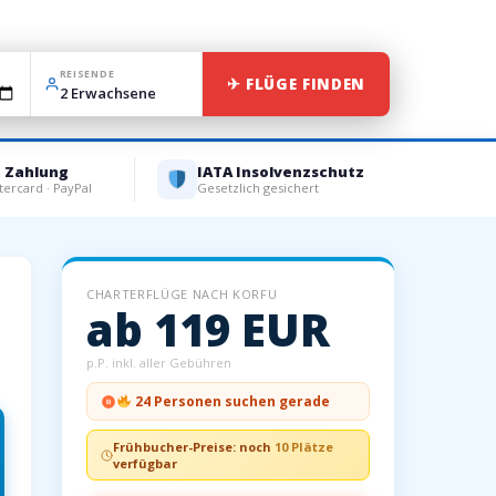
REISENDE
✈ FLÜGE FINDEN
e Zahlung
IATA Insolvenzschutz
tercard · PayPal
Gesetzlich gesichert
CHARTERFLÜGE NACH KORFU
ab 119 EUR
p.P. inkl. aller Gebühren
24 Personen suchen gerade
Frühbucher-Preise: noch
10 Plätze
verfügbar