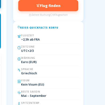
Flug finden
Sichere Buchung
IATA-gesichert
REISE-QUICKFACTS KORFU
FLUGZEIT
~2,5h ab FRA
ZEITZONE
UTC+2/3
WÄHRUNG
Euro (EUR)
SPRACHE
Griechisch
VISUM
Kein Visum (EU)
BESTE SAISON
Mai – September
SPITZENTEMP.