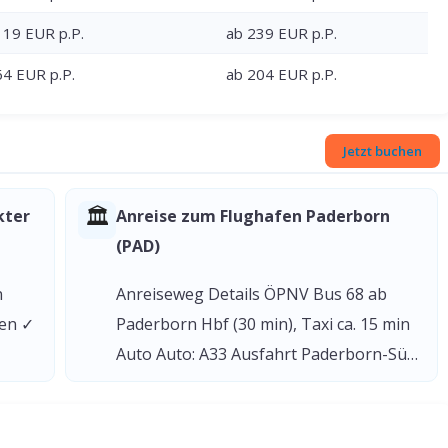
119 EUR p.P.
ab 239 EUR p.P.
64 EUR p.P.
ab 204 EUR p.P.
Jetzt buchen
🏛
kter
Anreise zum Flughafen Paderborn
(PAD)
n
Anreiseweg Details ÖPNV Bus 68 ab
gen ✓
Paderborn Hbf (30 min), Taxi ca. 15 min
Auto Auto: A33 Ausfahrt Paderborn-Sü…
Vergleich