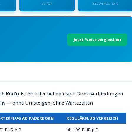
.
GEPÄCK
INSOLVENZSCHUTZ
Jetzt Preise vergleichen
 — Preise 2026
ch Korfu
ist eine der beliebtesten Direktverbindungen
in
— ohne Umsteigen, ohne Wartezeiten.
RTERFLUG AB PADERBORN
REGULÄRFLUG VERGLEICH
79 EUR p.P.
ab 199 EUR p.P.