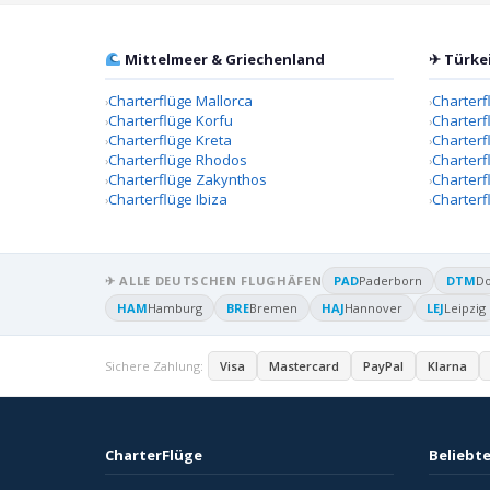
Mittelmeer & Griechenland
✈ Türke
Charterflüge Mallorca
Charterf
Charterflüge Korfu
Charterf
Charterflüge Kreta
Charter
Charterflüge Rhodos
Charterf
Charterflüge Zakynthos
Charterf
Charterflüge Ibiza
Charterf
✈ ALLE DEUTSCHEN FLUGHÄFEN
PAD
Paderborn
DTM
D
HAM
Hamburg
BRE
Bremen
HAJ
Hannover
LEJ
Leipzig
Sichere Zahlung:
Visa
Mastercard
PayPal
Klarna
CharterFlüge
Beliebte