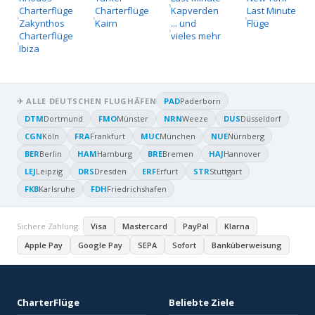
Charterflüge
Charterflüge
Kapverden
Last Minute
Zakynthos
Kairn
... und
Flüge
Charterflüge
vieles mehr
Ibiza
✈ ALLE DEUTSCHEN FLUGHÄFEN
PAD
Paderborn
DTM
Dortmund
FMO
Münster
NRN
Weeze
DUS
Düsseldorf
CGN
Köln
FRA
Frankfurt
MUC
München
NUE
Nürnberg
BER
Berlin
HAM
Hamburg
BRE
Bremen
HAJ
Hannover
LEJ
Leipzig
DRS
Dresden
ERF
Erfurt
STR
Stuttgart
FKB
Karlsruhe
FDH
Friedrichshafen
Sichere Zahlung:
Visa
Mastercard
PayPal
Klarna
Apple Pay
Google Pay
SEPA
Sofort
Banküberweisung
CharterFlüge
Beliebte Ziele