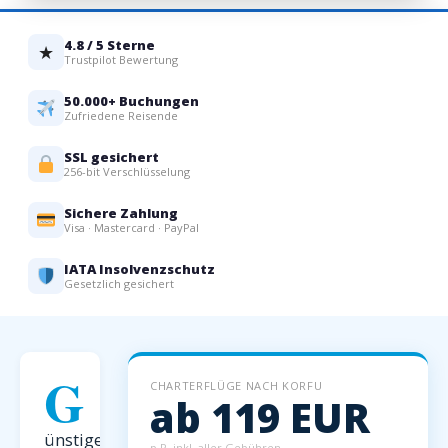
4.8 / 5 Sterne
★
Trustpilot Bewertung
50.000+ Buchungen
Zufriedene Reisende
SSL gesichert
256-bit Verschlüsselung
Sichere Zahlung
Visa · Mastercard · PayPal
IATA Insolvenzschutz
Gesetzlich gesichert
G
CHARTERFLÜGE NACH KORFU
ab 119 EUR
ünstige
p.P. inkl. aller Gebühren