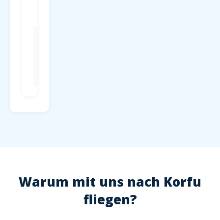
Terminal, ab
4 EUR/Tag
Check-in
Mind. 2
Stunden vor
Abflug,
Hochsaison
2,5 Stunden
Warum mit uns nach Korfu
fliegen?