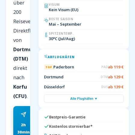
über
VISUM
Kein Visum (EU)
200
BESTE SAISON
Reiseveranstalter.
Mai – September
Direktflug
SPITZENTEMP.
30°C (Jul/Aug)
von
Dortmund
ABFLUGHÄFEN
(DTM)
Paderborn
ab 119 €
direkt
PAD
TOP
nach
Dortmund
ab 129 €
DTM
Korfu
Düsseldorf
ab 139 €
DUS
(CFU)
.
Alle Flughäfen ▼
Bestpreis-Garantie
2h
ab 79 EUR
Kostenlos stornierbar*
30min
FRÜHBUCHER P.P.