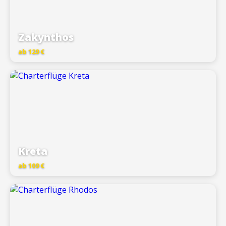
Zakynthos
ab 129 €
Kreta
ab 109 €