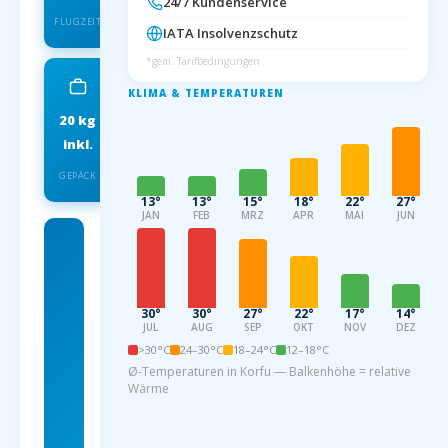
24/7 Kundenservice
FLUGZEIT
IATA Insolvenzschutz
*gem. Tarifbedingungen
KLIMA & TEMPERATUREN
20 kg
IATA
inkl.
INSOLVENZSCHUTZ
GEPÄCK
13°
13°
15°
18°
22°
27°
JAN
FEB
MRZ
APR
MAI
JUN
Charterflug
ab
Dortmund
30°
30°
27°
22°
17°
14°
JUL
AUG
SEP
OKT
NOV
DEZ
nach Korfu
>30°C
24–30°C
18–24°C
12–18°C
Ø-Temperaturen in Korfu — Balkenhöhe = relative
ab 79
Wärme
EUR