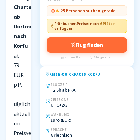
Charterflüge
25 Personen suchen gerade
ab
Frühbucher-Preise: noch
6 Plätze
Dortmund
verfügbar
nach
Flug finden
Korfu
ab
Sichere Buchung
IATA-gesichert
79
EUR
REISE-QUICKFACTS KORFU
p.P.
FLUGZEIT
~2,5h ab FRA
—
ZEITZONE
täglich
UTC+2/3
aktualisiert
WÄHRUNG
Euro (EUR)
im
SPRACHE
Preisvergleich
Griechisch