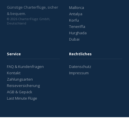
Günstige Charterflüge, sicher
Mallorca
& bequem.
Antalya
© 2026 CharterFlüge GmbH,
Korfu
Deutschland
Teneriffa
Hurghada
Dubai
Service
Rechtliches
FAQ & Kundenfragen
Datenschutz
Kontakt
Impressum
Zahlungsarten
Reiseversicherung
AGB & Gepäck
Last Minute Flüge