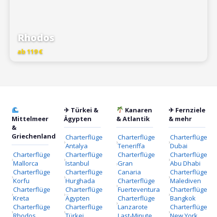
Rhodos
ab 119 €
✈ Türkei &
Kanaren
✈ Fernziele
Mittelmeer
Ägypten
& Atlantik
& mehr
&
Griechenland
Charterflüge
Charterflüge
Charterflüge
Antalya
Teneriffa
Dubai
Charterflüge
Charterflüge
Charterflüge
Charterflüge
Mallorca
Istanbul
Gran
Abu Dhabi
Charterflüge
Charterflüge
Canaria
Charterflüge
Korfu
Hurghada
Charterflüge
Malediven
Charterflüge
Charterflüge
Fuerteventura
Charterflüge
Kreta
Ägypten
Charterflüge
Bangkok
Charterflüge
Charterflüge
Lanzarote
Charterflüge
Rhodos
Türkei
Last-Minute
New York