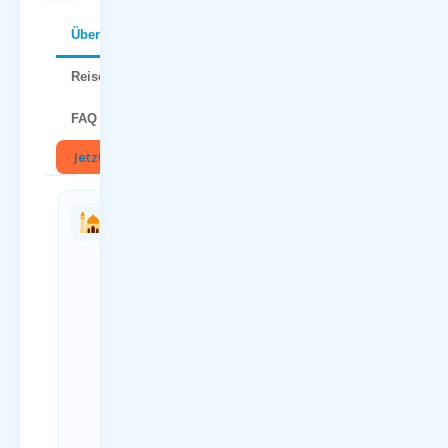
Über Korfu
Reisetipps
FAQ
Jetzt buchen
🏛
Charterflug
Anreise
vs.
zum
Linienflug
Flughafen
— direkter
Dortmund
Vergleich
(DTM)
Kriterium
Anreiseweg
Charterflug
Details
ab
ÖPNV Bus