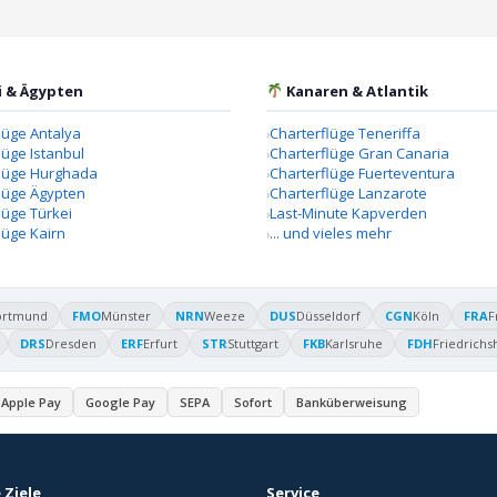
i & Ägypten
Kanaren & Atlantik
lüge Antalya
Charterflüge Teneriffa
lüge Istanbul
Charterflüge Gran Canaria
flüge Hurghada
Charterflüge Fuerteventura
lüge Ägypten
Charterflüge Lanzarote
lüge Türkei
Last-Minute Kapverden
lüge Kairn
... und vieles mehr
ortmund
FMO
Münster
NRN
Weeze
DUS
Düsseldorf
CGN
Köln
FRA
F
DRS
Dresden
ERF
Erfurt
STR
Stuttgart
FKB
Karlsruhe
FDH
Friedrichs
Apple Pay
Google Pay
SEPA
Sofort
Banküberweisung
 Ziele
Service