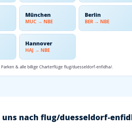
München
Berlin
MUC → NBE
BER → NBE
Hannover
HAJ → NBE
Parken & alle billige Charterflüge flug/duesseldorf-enfidha/.
uns nach flug/duesseldorf-enfidh