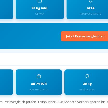
20 kg inkl.
IATA
GEPÄCK
INSOLVENZSCHUTZ
Jetzt Preise vergleichen
dha/ — Preise 2026
ab 74 EUR
20 kg
LAST MINUTE P.P.
GEPÄCK INKL.
im Preisvergleich prüfen. Frühbucher (3–6 Monate vorher) sparen bis 