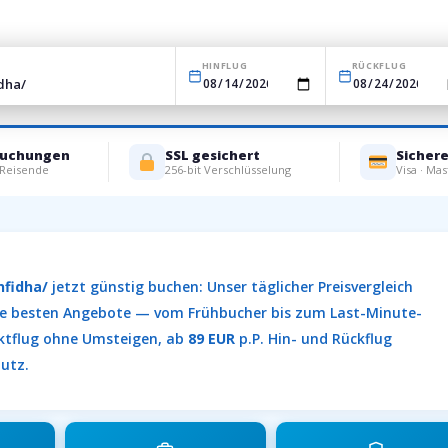
HINFLUG
RÜCKFLUG
Buchungen
SSL gesichert
Sicher
 Reisende
256-bit Verschlüsselung
Visa · Mas
nfidha/
jetzt günstig buchen: Unser täglicher Preisvergleich
 die besten Angebote — vom Frühbucher bis zum Last-Minute-
rektflug ohne Umsteigen, ab
89 EUR
p.P. Hin- und Rückflug
hutz.