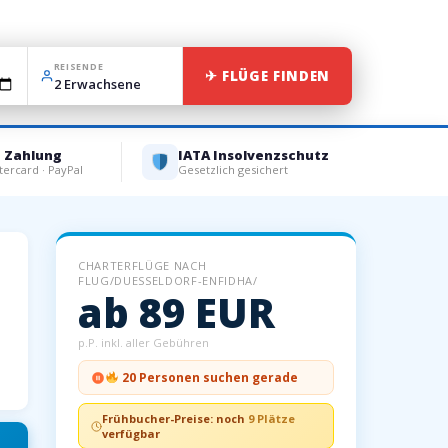
REISENDE
✈ FLÜGE FINDEN
e Zahlung
IATA Insolvenzschutz
tercard · PayPal
Gesetzlich gesichert
CHARTERFLÜGE NACH
FLUG/DUESSELDORF-ENFIDHA/
ab 89 EUR
p.P. inkl. aller Gebühren
20 Personen suchen gerade
Frühbucher-Preise: noch
9 Plätze
verfügbar