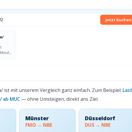
Jetzt buchen
AQ
a/
t
 Minut…
dha/ buchen ab deutschen Airports
/ ist mit unserem Vergleich ganz einfach. Zum Beispiel:
Las
a/ ab MUC
— ohne Umsteigen, direkt ans Ziel.
Münster
Düsseldorf
FMO → NBE
DUS → NBE