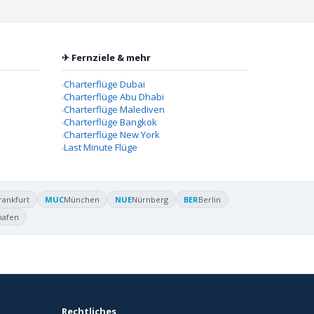
✈ Fernziele & mehr
Charterflüge Dubai
Charterflüge Abu Dhabi
Charterflüge Malediven
Charterflüge Bangkok
Charterflüge New York
Last Minute Flüge
rankfurt
MUC
München
NUE
Nürnberg
BER
Berlin
hafen
Rechtliches