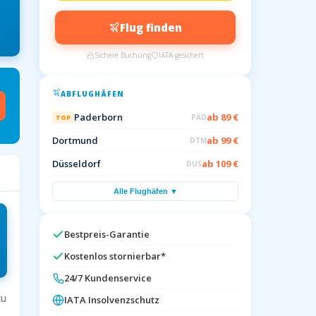
Flug finden
Sichere Buchung
IATA-gesichert
ABFLUGHÄFEN
Paderborn
ab 89 €
PAD
TOP
Dortmund
ab 99 €
DTM
Düsseldorf
ab 109 €
DUS
Alle Flughäfen ▼
Bestpreis-Garantie
Kostenlos stornierbar*
24/7 Kundenservice
zu
IATA Insolvenzschutz