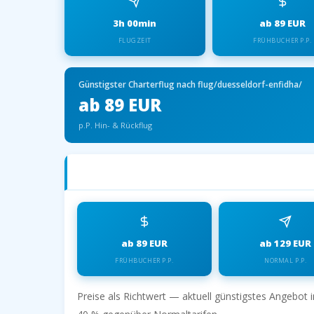
3h 00min
ab 89 EUR
FLUGZEIT
FRÜHBUCHER P.P.
Günstigster Charterflug nach flug/duesseldorf-enfidha/
ab 89 EUR
p.P. Hin- & Rückflug
Charterflüge nach flug/duesseldorf-enfi
ab 89 EUR
ab 129 EUR
FRÜHBUCHER P.P.
NORMAL P.P.
Preise als Richtwert — aktuell günstigstes Angebot 