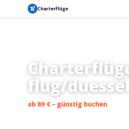
CharterFlüge
Charterflüg
flug/duesse
ab 89 € – günstig buchen
Bestpreis-Garantie · IATA-gesichert · Buchung in unter 3 M