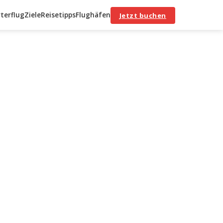
terflug
Ziele
Reisetipps
Flughäfen
Jetzt buchen