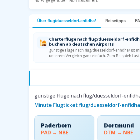
40 % gegenüber Normaltarifen.
Über flug/duesseldorf-enfidha/
Reisetipps
F
Charterflüge nach flug/duesseldorf-enfidh
buchen ab deutschen Airports
günstige Flüge nach flug/duesseldorf-enfidha/ ist mi
unserem Vergleich ganz einfach. Zum Beispiel: Last
Charterflüge nach flug/duesseldorf-enfi
günstige Flüge nach flug/duesseldorf-enfidha
Minute Flugticket flug/duesseldorf-enfidh
Paderborn
Dortmund
PAD → NBE
DTM → NBE