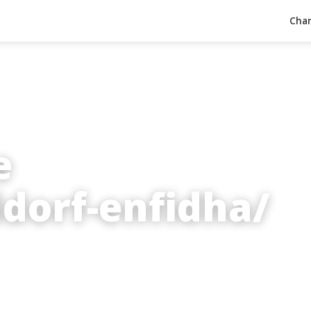
Char
e
ldorf-enfidha/
inuten