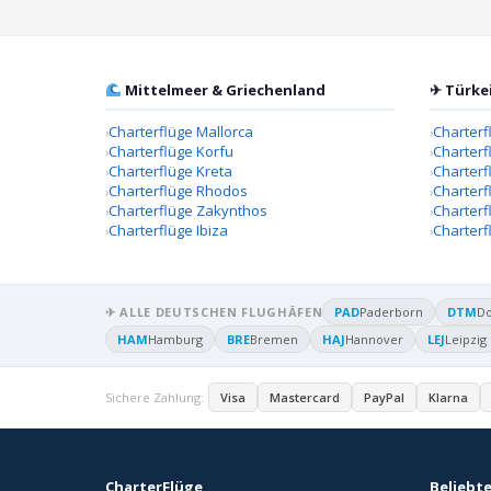
Mittelmeer & Griechenland
✈ Türke
Charterflüge Mallorca
Charterf
Charterflüge Korfu
Charterf
Charterflüge Kreta
Charter
Charterflüge Rhodos
Charterf
Charterflüge Zakynthos
Charterf
Charterflüge Ibiza
Charterf
✈ ALLE DEUTSCHEN FLUGHÄFEN
PAD
Paderborn
DTM
D
HAM
Hamburg
BRE
Bremen
HAJ
Hannover
LEJ
Leipzig
Sichere Zahlung:
Visa
Mastercard
PayPal
Klarna
CharterFlüge
Beliebte