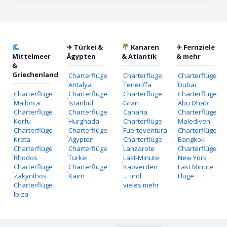
✈ Türkei &
Kanaren
✈ Fernziele
Mittelmeer
Ägypten
& Atlantik
& mehr
&
Griechenland
Charterflüge
Charterflüge
Charterflüge
Antalya
Teneriffa
Dubai
Charterflüge
Charterflüge
Charterflüge
Charterflüge
Mallorca
Istanbul
Gran
Abu Dhabi
Charterflüge
Charterflüge
Canaria
Charterflüge
Korfu
Hurghada
Charterflüge
Malediven
Charterflüge
Charterflüge
Fuerteventura
Charterflüge
Kreta
Ägypten
Charterflüge
Bangkok
Charterflüge
Charterflüge
Lanzarote
Charterflüge
Rhodos
Türkei
Last-Minute
New York
Charterflüge
Charterflüge
Kapverden
Last Minute
Zakynthos
Kairn
... und
Flüge
Charterflüge
vieles mehr
Ibiza