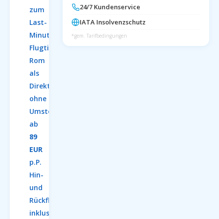
24/7 Kundenservice
zum
Last-
IATA Insolvenzschutz
Minute-
*gem. Tarifbedingungen
Flugticket.
Rom
als
Direktflug
ohne
Umsteigen,
ab
89
EUR
p.P.
Hin-
und
Rückflug
inklusive