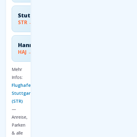
Stuttgart
STR → FCO
Hannover
HAJ → FCO
Mehr
Infos:
Flughafen
Stuttgart
(STR)
—
Anreise,
Parken
& alle