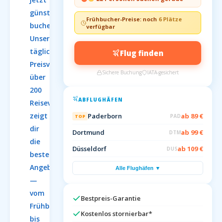
günstig
Frühbucher-Preise: noch
6 Plätze
buchen:
verfügbar
Unser
täglicher
Flug finden
Preisvergleich
Sichere Buchung
IATA-gesichert
über
200
ABFLUGHÄFEN
Reiseveranstalter
zeigt
Paderborn
ab 89 €
PAD
TOP
dir
Dortmund
ab 99 €
DTM
die
Düsseldorf
ab 109 €
DUS
besten
Angebote
Alle Flughäfen ▼
—
vom
Bestpreis-Garantie
Frühbucher
Kostenlos stornierbar*
bis