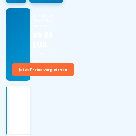
Günstigster
Charterflug
nach Rom
ab 89
EUR
p.P. Hin- &
Rückflug
Jetzt Preise vergleichen
Charterflüge
nach
Rom
—
Preise
2026