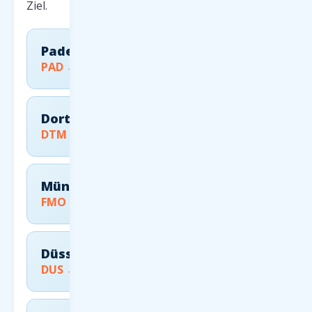
Ziel.
Paderborn
PAD → FCO
Dortmund
DTM → FCO
Münster
FMO → FCO
Düsseldorf
DUS → FCO