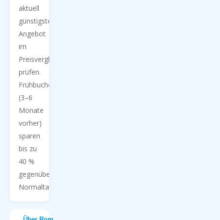
aktuell
günstigstes
Angebot
im
Preisvergleich
prüfen.
Frühbucher
(3–6
Monate
vorher)
sparen
bis zu
40 %
gegenüber
Normaltarifen.
Über Rom