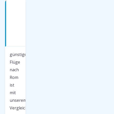
Charterflüge
nach
Rom
buchen
ab
deutschen
Airports
günstige
Flüge
nach
Rom
ist
mit
unserem
Vergleich