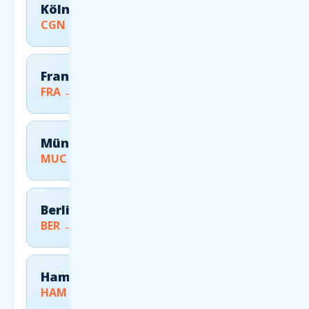
Köln/Bonn
CGN → FCO
Frankfurt
FRA → FCO
München
MUC → FCO
Berlin
BER → FCO
Hamburg
HAM → FCO