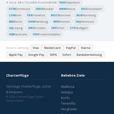
✈ ALLE DEUTSCHEN FLUGHÄFEN
PAD
Paderborn
DTM
Dortmund
FMO
Münster
NRN
Weeze
DUS
Düsseldorf
CGN
Köln
FRA
Frankfurt
MUC
München
NUE
Nürnberg
BER
Berlin
HAM
Hamburg
BRE
Bremen
HAJ
Hannover
LEJ
Leipzig
DRS
Dresden
ERF
Erfurt
STR
Stuttgart
FKB
Karlsruhe
FDH
Friedrichshafen
Sichere Zahlung:
Visa
Mastercard
PayPal
Klarna
Apple Pay
Google Pay
SEPA
Sofort
Banküberweisung
CharterFlüge
Beliebte Ziele
Günstige Charterflüge, sicher
Mallorca
& bequem.
Antalya
© 2026 CharterFlüge GmbH,
Korfu
Deutschland
Teneriffa
Hurghada