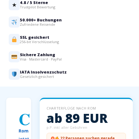
4.8 / 5 Sterne
★
Trustpilot Bewertung
50.000+ Buchungen
Zufriedene Reisende
SSL gesichert
256-bit Verschlüsselung
Sichere Zahlung
Visa · Mastercard · PayPal
IATA Insolvenzschutz
Gesetzlich gesichert
CHARTERFLÜGE NACH ROM
C
ab 89 EUR
harterflüge
nach
p.P. inkl. aller Gebühren
Rom
22 Personen suchen gerade
jetzt