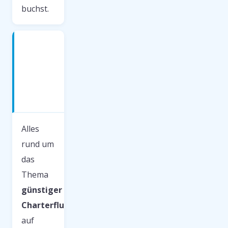
buchst.
günstiger
Charterflug
— was
du
wissen
musst
Alles
rund um
das
Thema
günstiger
Charterflug
auf