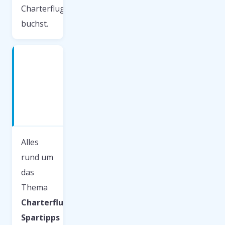
Charterflug
buchst.
Charterflug
Spartipps
— was
du
wissen
musst
Alles
rund um
das
Thema
Charterflug
Spartipps