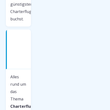
günstigsten
Charterflug
buchst.
Charterflug
Frühbucher
— was
du
wissen
musst
Alles
rund um
das
Thema
Charterflug