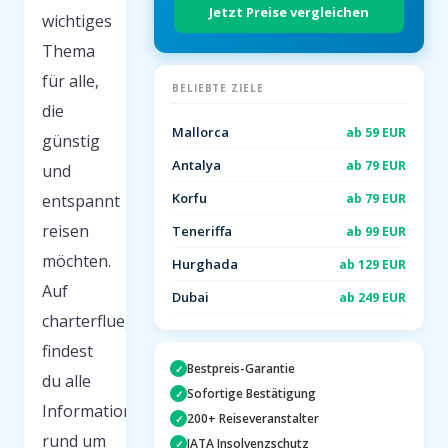
Jetzt Preise vergleichen
wichtiges
Thema
für alle,
BELIEBTE ZIELE
die
Mallorca
ab 59 EUR
günstig
Antalya
ab 79 EUR
und
Korfu
ab 79 EUR
entspannt
reisen
Teneriffa
ab 99 EUR
möchten.
Hurghada
ab 129 EUR
Auf
Dubai
ab 249 EUR
charterfluege.net
findest
Bestpreis-Garantie
✓
du alle
Sofortige Bestätigung
✓
Informationen
200+ Reiseveranstalter
✓
rund um
IATA Insolvenzschutz
✓