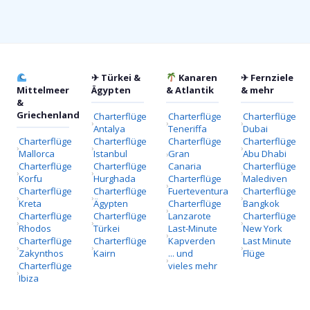
✈ Türkei &
Kanaren
✈ Fernziele
Mittelmeer
Ägypten
& Atlantik
& mehr
&
Griechenland
Charterflüge
Charterflüge
Charterflüge
Antalya
Teneriffa
Dubai
Charterflüge
Charterflüge
Charterflüge
Charterflüge
Mallorca
Istanbul
Gran
Abu Dhabi
Charterflüge
Charterflüge
Canaria
Charterflüge
Korfu
Hurghada
Charterflüge
Malediven
Charterflüge
Charterflüge
Fuerteventura
Charterflüge
Kreta
Ägypten
Charterflüge
Bangkok
Charterflüge
Charterflüge
Lanzarote
Charterflüge
Rhodos
Türkei
Last-Minute
New York
Charterflüge
Charterflüge
Kapverden
Last Minute
Zakynthos
Kairn
... und
Flüge
Charterflüge
vieles mehr
Ibiza