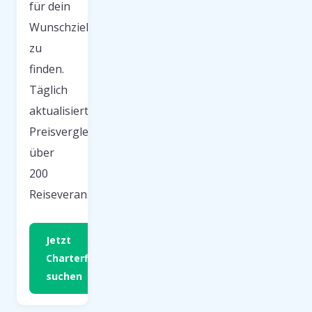
für dein
Wunschziel
zu
finden.
Täglich
aktualisierter
Preisvergleich
über
200
Reiseveranstalter.
Jetzt
Charterflug
suchen