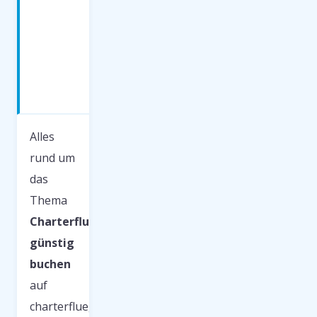
Charterflug
günstig
buchen
— was
du
wissen
musst
Alles
rund um
das
Thema
Charterflug
günstig
buchen
auf
charterfluege.net.