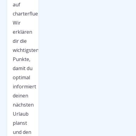
auf
charterfluege.net.
Wir
erklären
dir die
wichtigsten
Punkte,
damit du
optimal
informiert
deinen
nächsten
Urlaub
planst
und den