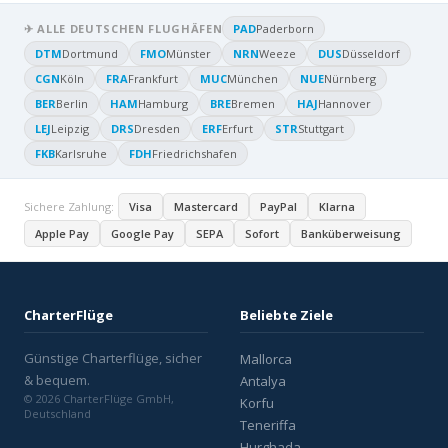
✈ ALLE DEUTSCHEN FLUGHÄFEN
PAD
Paderborn
DTM
Dortmund
FMO
Münster
NRN
Weeze
DUS
Düsseldorf
CGN
Köln
FRA
Frankfurt
MUC
München
NUE
Nürnberg
BER
Berlin
HAM
Hamburg
BRE
Bremen
HAJ
Hannover
LEJ
Leipzig
DRS
Dresden
ERF
Erfurt
STR
Stuttgart
FKB
Karlsruhe
FDH
Friedrichshafen
Sichere Zahlung:
Visa
Mastercard
PayPal
Klarna
Apple Pay
Google Pay
SEPA
Sofort
Banküberweisung
CharterFlüge
Beliebte Ziele
Günstige Charterflüge, sicher
Mallorca
& bequem.
Antalya
© 2026 CharterFlüge GmbH,
Korfu
Deutschland
Teneriffa
Hurghada