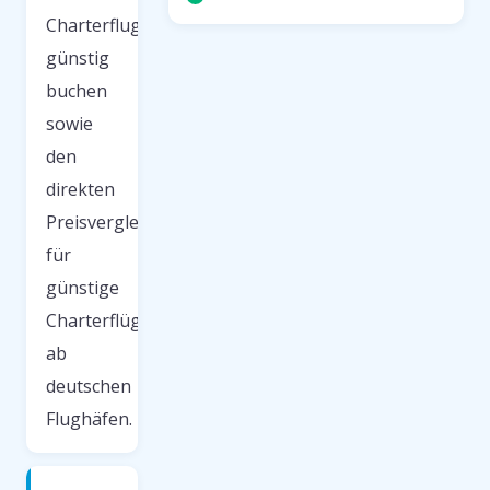
Charterflug
günstig
buchen
sowie
den
direkten
Preisvergleich
für
günstige
Charterflüge
ab
deutschen
Flughäfen.