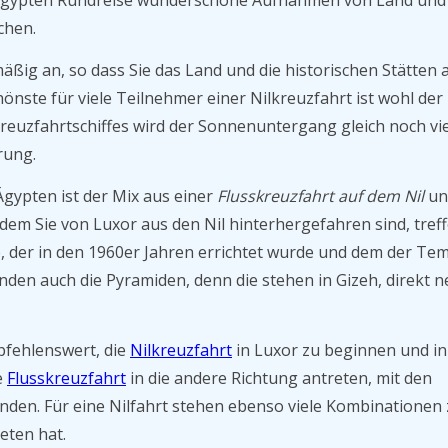
r Ägypten Rundreise wunderschöne Aufnahmen von Land und
chen.
mäßig an, so dass Sie das Land und die historischen Stätten 
nste für viele Teilnehmer einer Nilkreuzfahrt ist wohl der
euzfahrtschiffes wird der Sonnenuntergang gleich noch vie
rung.
Ägypten ist der Mix aus einer
Flusskreuzfahrt auf dem Nil
un
dem Sie von Luxor aus den Nil hinterhergefahren sind, treff
, der in den 1960er Jahren errichtet wurde und dem der Te
nden auch die Pyramiden, denn die stehen in Gizeh, direkt 
pfehlenswert, die
Nilkreuzfahrt
in Luxor zu beginnen und in
e
Flusskreuzfahrt
in die andere Richtung antreten, mit den
nden. Für eine Nilfahrt stehen ebenso viele Kombinationen 
eten hat.