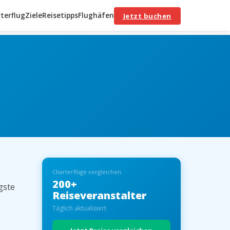
terflug
Ziele
Reisetipps
Flughäfen
Jetzt buchen
Charterflüge vergleichen
200+
gste
Reiseveranstalter
Täglich aktualisiert