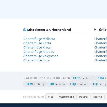
Mittelmeer & Griechenland
✈ Türke
Charterflüge Mallorca
Charterf
Charterflüge Korfu
Charterf
Charterflüge Kreta
Charter
Charterflüge Rhodos
Charterf
Charterflüge Zakynthos
Charterf
Charterflüge Ibiza
Charterf
✈ ALLE DEUTSCHEN FLUGHÄFEN
PAD
Paderborn
DTM
D
HAM
Hamburg
BRE
Bremen
HAJ
Hannover
LEJ
Leipzig
Sichere Zahlung:
Visa
Mastercard
PayPal
Klarna