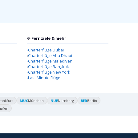
✈ Fernziele & mehr
Charterflüge Dubai
Charterflüge Abu Dhabi
Charterflüge Malediven
Charterflüge Bangkok
Charterflüge New York
Last Minute Flüge
rankfurt
MUC
München
NUE
Nürnberg
BER
Berlin
hafen