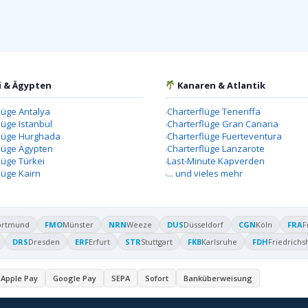
i & Ägypten
Kanaren & Atlantik
lüge Antalya
Charterflüge Teneriffa
lüge Istanbul
Charterflüge Gran Canaria
flüge Hurghada
Charterflüge Fuerteventura
lüge Ägypten
Charterflüge Lanzarote
lüge Türkei
Last-Minute Kapverden
lüge Kairn
... und vieles mehr
ortmund
FMO
Münster
NRN
Weeze
DUS
Düsseldorf
CGN
Köln
FRA
F
DRS
Dresden
ERF
Erfurt
STR
Stuttgart
FKB
Karlsruhe
FDH
Friedrichs
Apple Pay
Google Pay
SEPA
Sofort
Banküberweisung