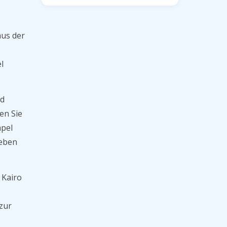
aus der
l
d
en Sie
mpel
neben
 Kairo
zur