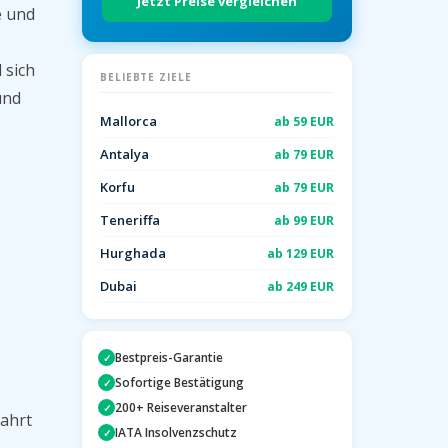
Jetzt Preise vergleichen
e und
 sich
BELIEBTE ZIELE
und
Mallorca
ab 59 EUR
Antalya
ab 79 EUR
Korfu
ab 79 EUR
Teneriffa
ab 99 EUR
Hurghada
ab 129 EUR
Dubai
ab 249 EUR
Bestpreis-Garantie
✓
Sofortige Bestätigung
✓
200+ Reiseveranstalter
✓
fahrt
IATA Insolvenzschutz
✓