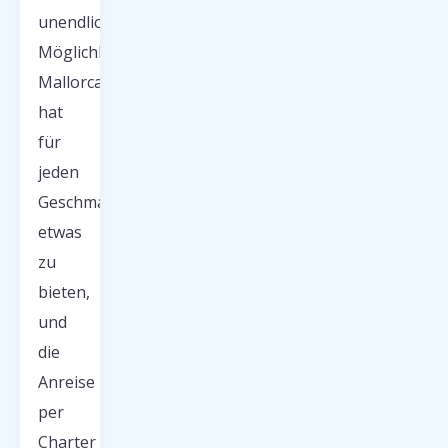
unendlichen
Möglichkeiten.
Mallorca
hat
für
jeden
Geschmack
etwas
zu
bieten,
und
die
Anreise
per
Charter