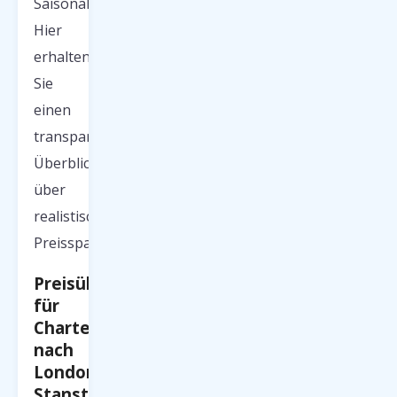
Saisonalität.
Hier
erhalten
Sie
einen
transparenten
Überblick
über
realistische
Preisspannen:
Preisübersicht
für
Charterflüge
nach
London
Stansted