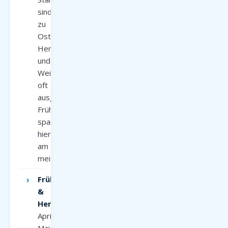
sind
zu
Ostern,
Herbstferien
und
Weihnachten
oft
ausgebucht.
Frühbucher
sparen
hier
am
meisten.
Frühjahr
&
Herbst:
April–