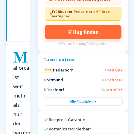
Das
Tor
Frühbucher-Preise: noch
4 Plätze
zu
verfügbar
Europas
Traumferieninsel
Flug finden
Mallorca
Sichere Buchung
IATA-gesichert
M
ABFLUGHÄFEN
allorca
Paderborn
ab 89 €
PAD
TOP
ist
Dortmund
ab 99 €
DTM
weit
Düsseldorf
ab 109 €
DUS
mehr
Alle Flughäfen ▼
als
nur
Bestpreis-Garantie
der
Kostenlos stornierbar*
berühmte