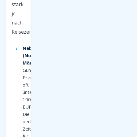
stark
je
nach
Reisezeit:
Nebensaison
(November–
März):
Günstigste
Preise,
oft
unter
100
EUR.
Die
perfekte
Zeit
für