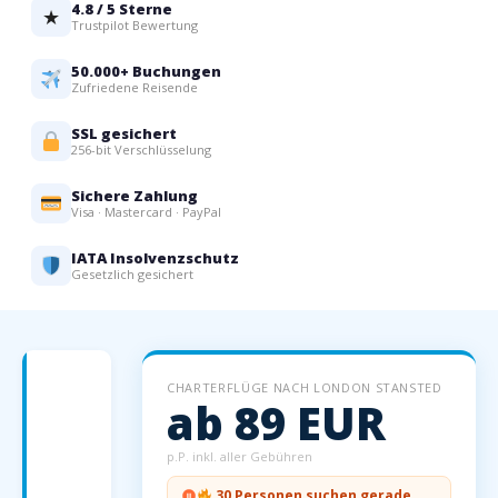
4.8 / 5 Sterne
★
Trustpilot Bewertung
50.000+ Buchungen
Zufriedene Reisende
SSL gesichert
256-bit Verschlüsselung
Sichere Zahlung
Visa · Mastercard · PayPal
IATA Insolvenzschutz
Gesetzlich gesichert
Charterflüge
CHARTERFLÜGE NACH LONDON STANSTED
nach
ab 89 EUR
London
Stansted
p.P. inkl. aller Gebühren
–
30 Personen suchen gerade