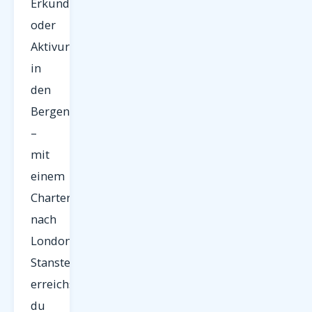
Erkundungen
oder
Aktivurlaub
in
den
Bergen
–
mit
einem
Charterflug
nach
London
Stansted
erreichst
du