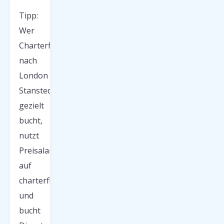
Tipp:
Wer
Charterflüge
nach
London
Stansted
gezielt
bucht,
nutzt
Preisalarme
auf
charterfluege.net
und
bucht