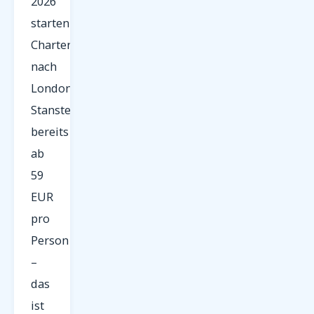
2026
starten
Charterflüge
nach
London
Stansted
bereits
ab
59
EUR
pro
Person
–
das
ist