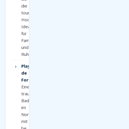
die
touristischen
Hochburgen.
Ideal
für
Familien
und
Ruhesucher.
Playa
de
Formentor:
Eine
traumhafte
Badebucht
im
Norden
mit
be