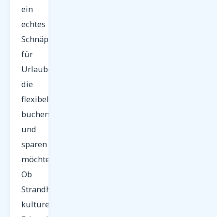
ein
echtes
Schnäppchen
für
Urlauber,
die
flexibel
buchen
und
sparen
möchten.
Ob
Strandhopping,
kulturelle