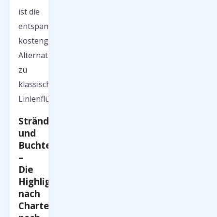
ist die
entspannte,
kostengünstige
Alternative
zu
klassischen
Linienflügen.
Strände
und
Buchten
–
Die
Highlights
nach
Charterflügen