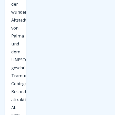
der
wunderschönen
Altstadt
von
Palma
und
dem
UNESCO-
geschützten
Tramuntana-
Gebirge.
Besonders
attraktiv:
Ab