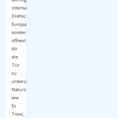
internationalen
Drehscheiben
Europas,
sondern
öffnest
dir
die
Tür
zu
unberührten
Naturstränden
wie
Es
Trenc,