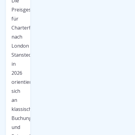
Die
Preisgestaltung
für
Charterflüge
nach
London
Stansted
in
2026
orientiert
sich
an
klassischen
Buchungsmustern
und