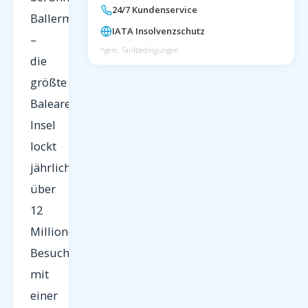
24/7 Kundenservice
Ballermann
IATA Insolvenzschutz
–
*gem. Tarifbedingungen
die
größte
Balearen-
Insel
lockt
jährlich
über
12
Millionen
Besucher
mit
einer