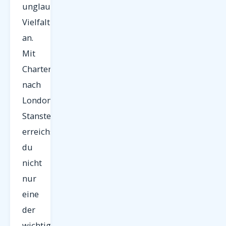
unglaublichen
Vielfalt
an.
Mit
Charterflügen
nach
London
Stansted
erreichst
du
nicht
nur
eine
der
wichtigsten