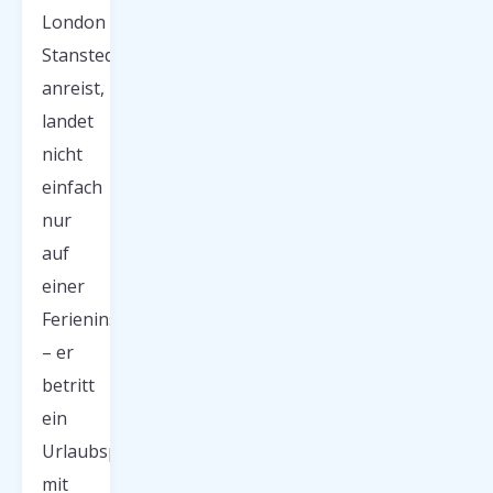
London
Stansted
anreist,
landet
nicht
einfach
nur
auf
einer
Ferieninsel
– er
betritt
ein
Urlaubsparadies
mit