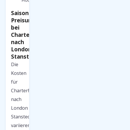
Hochsaison.
Saisonale
Preisunterschiede
bei
Charterflügen
nach
London
Stansted
Die
Kosten
für
Charterflüge
nach
London
Stansted
variieren