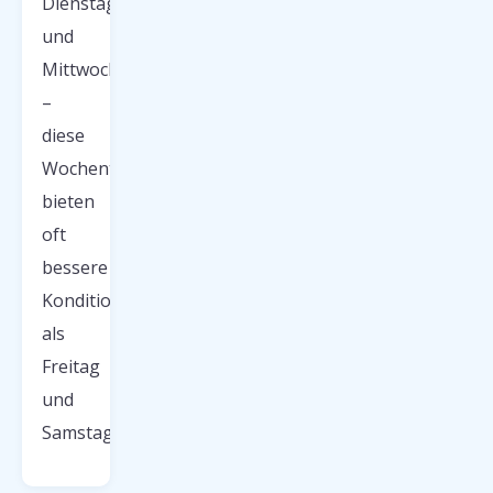
Dienstags
und
Mittwochs
–
diese
Wochentage
bieten
oft
bessere
Konditionen
als
Freitag
und
Samstag.