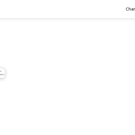
Char
e
inuten