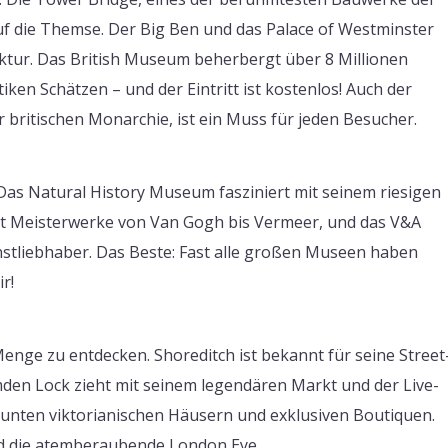
uf die Themse. Der Big Ben und das Palace of Westminster
ktur. Das British Museum beherbergt über 8 Millionen
ken Schätzen – und der Eintritt ist kostenlos! Auch der
r britischen Monarchie, ist ein Muss für jeden Besucher.
Das Natural History Museum fasziniert mit seinem riesigen
eigt Meisterwerke von Van Gogh bis Vermeer, und das V&A
nstliebhaber. Das Beste: Fast alle großen Museen haben
r!
 Menge zu entdecken. Shoreditch ist bekannt für seine Street
mden Lock zieht mit seinem legendären Markt und der Live-
 bunten viktorianischen Häusern und exklusiven Boutiquen.
nd die atemberaubende London Eye.