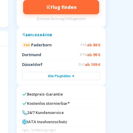
Flug finden
Sichere Buchung
IATA-gesichert
ABFLUGHÄFEN
Paderborn
ab 89 €
PAD
TOP
Dortmund
ab 99 €
DTM
Düsseldorf
ab 109 €
DUS
Alle Flughäfen ▼
Bestpreis-Garantie
Kostenlos stornierbar*
24/7 Kundenservice
IATA Insolvenzschutz
*gem. Tarifbedingungen