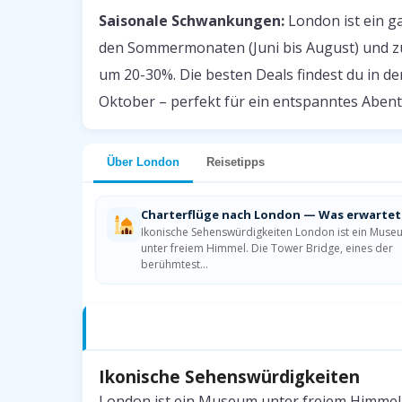
Saisonale Schwankungen:
London ist ein gan
den Sommermonaten (Juni bis August) und zu
um 20-30%. Die besten Deals findest du in 
Oktober – perfekt für ein entspanntes Abe
Über London
Reisetipps
Charterflüge nach London — Was erwartet
Ikonische Sehenswürdigkeiten London ist ein Muse
unter freiem Himmel. Die Tower Bridge, eines der
berühmtest…
Charterflüge nach London — Was erwarte
Ikonische Sehenswürdigkeiten
London ist ein Museum unter freiem Himmel