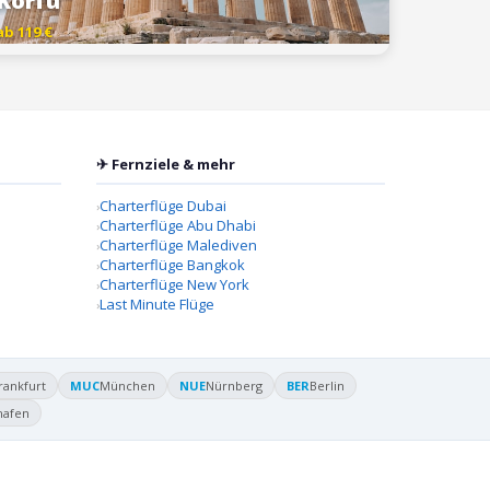
Korfu
ab 119 €
✈ Fernziele & mehr
Charterflüge Dubai
Charterflüge Abu Dhabi
Charterflüge Malediven
Charterflüge Bangkok
Charterflüge New York
Last Minute Flüge
rankfurt
MUC
München
NUE
Nürnberg
BER
Berlin
hafen