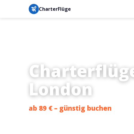
CharterFlüge
Charterflüg
London
ab 89 € – günstig buchen
Bestpreis-Garantie · IATA-gesichert · Buchung in unter 3 M