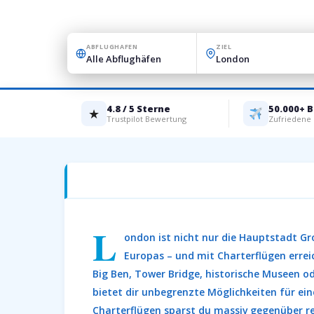
ABFLUGHAFEN
ZIEL
4.8 / 5 Sterne
50.000+ 
★
Trustpilot Bewertung
Zufriedene
Charterflüge nach London – Deine perfek
L
ondon ist nicht nur die Hauptstadt Gr
Europas – und mit Charterflügen errei
Big Ben, Tower Bridge, historische Museen o
bietet dir unbegrenzte Möglichkeiten für ei
Charterflügen sparst du massiv gegenüber re