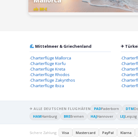
Mallorca
ab 89 €
Mittelmeer & Griechenland
✈ Türke
Charterflüge Mallorca
Charterf
Charterflüge Korfu
Charterf
Charterflüge Kreta
Charter
Charterflüge Rhodos
Charterf
Charterflüge Zakynthos
Charterf
Charterflüge Ibiza
Charterf
✈ ALLE DEUTSCHEN FLUGHÄFEN
PAD
Paderborn
DTM
D
HAM
Hamburg
BRE
Bremen
HAJ
Hannover
LEJ
Leipzig
Sichere Zahlung:
Visa
Mastercard
PayPal
Klarna