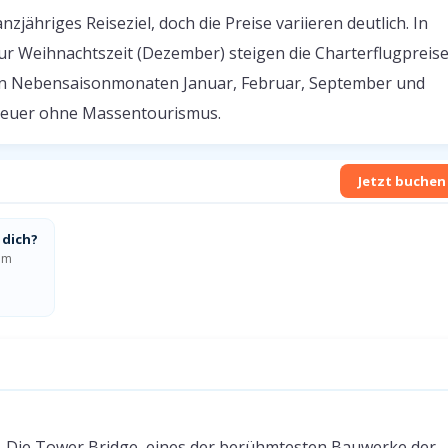
zjähriges Reiseziel, doch die Preise variieren deutlich. In
r Weihnachtszeit (Dezember) steigen die Charterflugpreis
den Nebensaisonmonaten Januar, Februar, September und
nteuer ohne Massentourismus.
Jetzt buchen
 dich?
um
t dich?
. Die Tower Bridge, eines der berühmtesten Bauwerke der