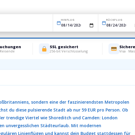
HINFLUG
RÜCKFLUG
Buchungen
SSL gesichert
Sicher
 Reisende
256-bit Verschlüsselung
Visa · Mas
te Städtereise zu unschlagbaren Preisen
oßbritanniens, sondern eine der faszinierendsten Metropolen
chst du diese pulsierende Stadt ab nur 59 EUR pro Person. Ob
der trendige Viertel wie Shoreditch und Camden: London
nen unvergesslichen Städteurlaub. Mit modernen
gulären Linienflügen und kannst dein Budget stattdessen für