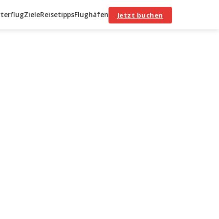
terflug
Ziele
Reisetipps
Flughäfen
Jetzt buchen