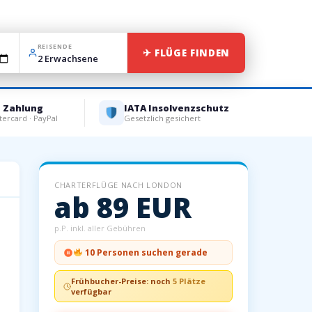
REISENDE
✈ FLÜGE FINDEN
e Zahlung
IATA Insolvenzschutz
tercard · PayPal
Gesetzlich gesichert
CHARTERFLÜGE NACH LONDON
ab 89 EUR
p.P. inkl. aller Gebühren
10 Personen suchen gerade
Frühbucher-Preise: noch
5 Plätze
verfügbar