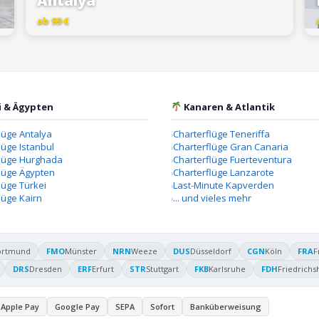
Antalya
ab 99 €
i & Ägypten
Kanaren & Atlantik
lüge Antalya
Charterflüge Teneriffa
lüge Istanbul
Charterflüge Gran Canaria
flüge Hurghada
Charterflüge Fuerteventura
lüge Ägypten
Charterflüge Lanzarote
lüge Türkei
Last-Minute Kapverden
lüge Kairn
... und vieles mehr
ortmund
FMO
Münster
NRN
Weeze
DUS
Düsseldorf
CGN
Köln
FRA
F
DRS
Dresden
ERF
Erfurt
STR
Stuttgart
FKB
Karlsruhe
FDH
Friedrichs
Apple Pay
Google Pay
SEPA
Sofort
Banküberweisung