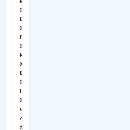
München
(MUC),
Düsseldorf
(DUS),
Paderborn
(PAD),
Köln/Bonn
(CGN),
Berlin
(BER),
Hamburg
(HAM)
und
weiteren
deutschen