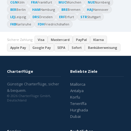
CGN
Köln
FRA
Frankfurt
MUC
München
NUE
Nürnberg
BER
Berlin
HAM
Hamburg
BRE
Bremen
HAJ
Hannover
LEJ
Leipzig
DRS
Dresden
ERF
Erfurt
STR
Stuttgart
FKB
Karlsruhe
FDH
Friedrichshafen
Sichere Zahlung:
Visa
Mastercard
PayPal
Klarna
Apple Pay
Google Pay
SEPA
Sofort
Banküberweisung
CharterFlüge
Beliebte Ziele
Günstige Charterflüge, sicher
Mallorca
& bequem.
Antalya
© 2026 CharterFlüge GmbH,
Korfu
Deutschland
Teneriffa
Hurghada
Dubai