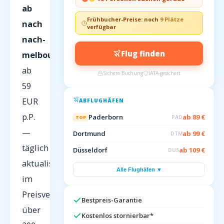
ab
Frühbucher-Preise: noch
9 Plätze
nach
verfügbar
nach-
Flug finden
melbourne/
ab
Sichere Buchung
IATA-gesichert
59
EUR
ABFLUGHÄFEN
p.P.
Paderborn
ab 89 €
PAD
TOP
—
Dortmund
ab 99 €
DTM
täglich
Düsseldorf
ab 109 €
DUS
aktualisiert
Alle Flughäfen ▼
im
Preisvergleich
Bestpreis-Garantie
über
Kostenlos stornierbar*