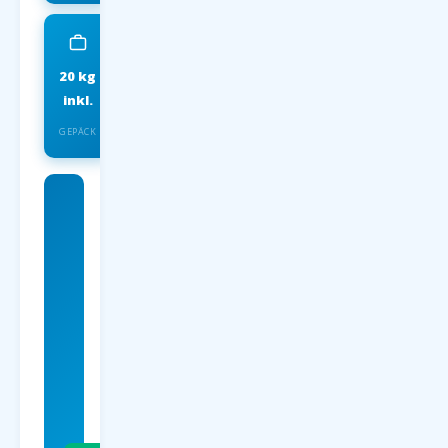
20 kg
IATA
inkl.
INSOLVENZSCHUTZ
GEPÄCK
Charterflug
nach nach-
melbourne/
ab 59
EUR
p.P. Hin- &
Rückflug