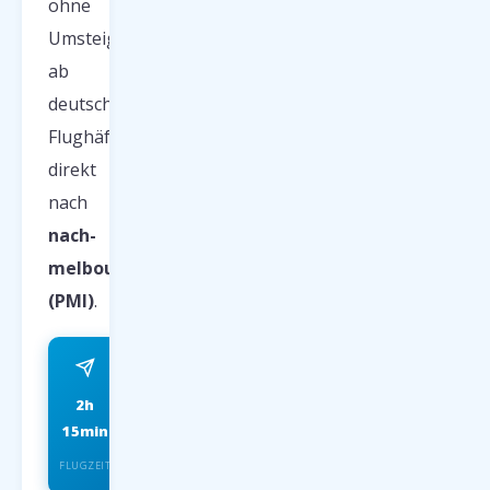
ohne
Umsteigen
ab
deutschen
Flughäfen
direkt
nach
nach-
melbourne/
(PMI)
.
2h
ab 59 EUR
15min
FRÜHBUCHER P.P.
FLUGZEIT