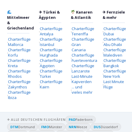
✈ Türkei &
Kanaren
✈ Fernziele
Mittelmeer
Ägypten
& Atlantik
& mehr
&
Griechenland
Charterflüge
Charterflüge
Charterflüge
Antalya
Teneriffa
Dubai
Charterflüge
Charterflüge
Charterflüge
Charterflüge
Mallorca
Istanbul
Gran
Abu Dhabi
Charterflüge
Charterflüge
Canaria
Charterflüge
Korfu
Hurghada
Charterflüge
Malediven
Charterflüge
Charterflüge
Fuerteventura
Charterflüge
Kreta
Ägypten
Charterflüge
Bangkok
Charterflüge
Charterflüge
Lanzarote
Charterflüge
Rhodos
Türkei
Last-Minute
New York
Charterflüge
Charterflüge
Kapverden
Last Minute
Zakynthos
Kairn
... und
Flüge
Charterflüge
vieles mehr
Ibiza
✈ ALLE DEUTSCHEN FLUGHÄFEN
PAD
Paderborn
DTM
Dortmund
FMO
Münster
NRN
Weeze
DUS
Düsseldorf