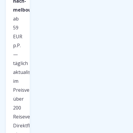
nach-
melbourne/
ab
59
EUR
p.P.
—
täglich
aktualisiert
im
Preisvergleich
über
200
Reiseveranstalter.
Direktflug