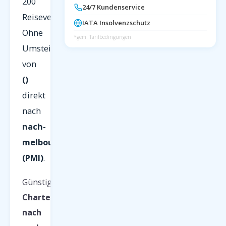
200
24/7 Kundenservice
Reiseveranstalter.
IATA Insolvenzschutz
Ohne
*gem. Tarifbedingungen
Umsteigen
von
()
direkt
nach
nach-
melbourne/
(PMI)
.
Günstige
Charterflüge
nach