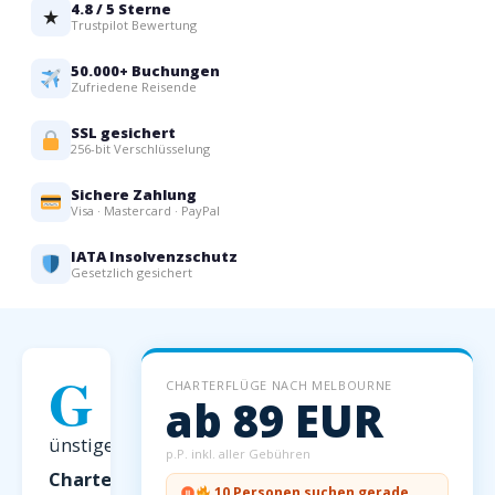
4.8 / 5 Sterne
★
Trustpilot Bewertung
50.000+ Buchungen
Zufriedene Reisende
SSL gesichert
256-bit Verschlüsselung
Sichere Zahlung
Visa · Mastercard · PayPal
IATA Insolvenzschutz
Gesetzlich gesichert
G
CHARTERFLÜGE NACH MELBOURNE
ab 89 EUR
ünstige
p.P. inkl. aller Gebühren
Charterflüge
10 Personen suchen gerade