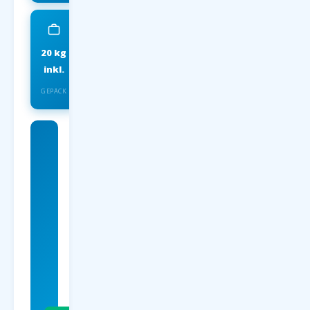
20 kg
IATA
inkl.
INSOLVENZSCHUTZ
GEPÄCK
Charterflug
nach nach
Rijeka
ab 59
EUR
p.P. Hin- &
Rückflug