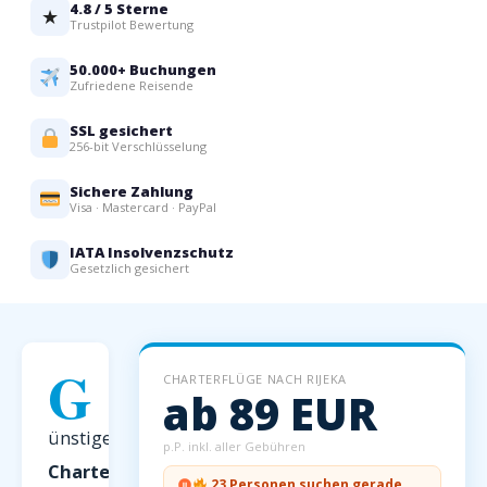
4.8 / 5 Sterne
★
Trustpilot Bewertung
50.000+ Buchungen
Zufriedene Reisende
SSL gesichert
256-bit Verschlüsselung
Sichere Zahlung
Visa · Mastercard · PayPal
IATA Insolvenzschutz
Gesetzlich gesichert
G
CHARTERFLÜGE NACH RIJEKA
ab 89 EUR
ünstige
p.P. inkl. aller Gebühren
Charterflüge
23 Personen suchen gerade