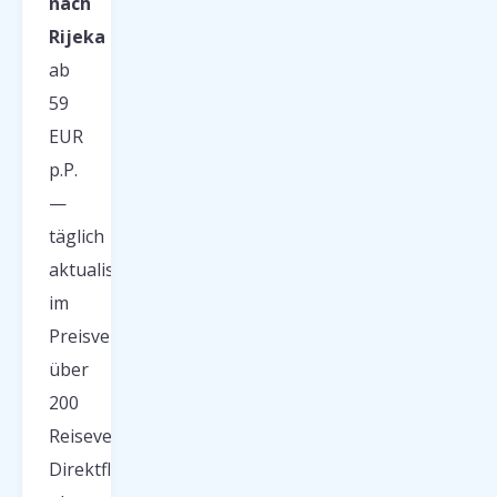
nach
Rijeka
ab
59
EUR
p.P.
—
täglich
aktualisiert
im
Preisvergleich
über
200
Reiseveranstalter.
Direktflug