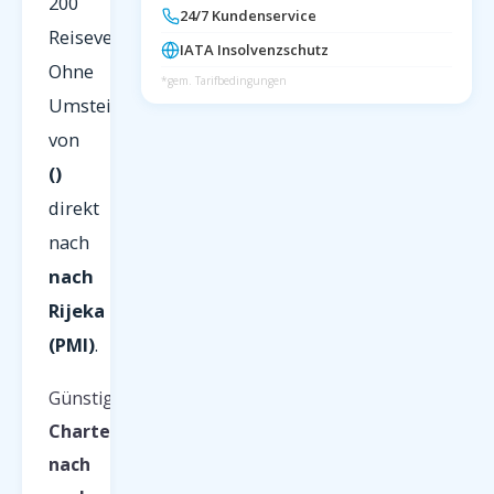
200
24/7 Kundenservice
Reiseveranstalter.
IATA Insolvenzschutz
Ohne
*gem. Tarifbedingungen
Umsteigen
von
()
direkt
nach
nach
Rijeka
(PMI)
.
Günstige
Charterflüge
nach