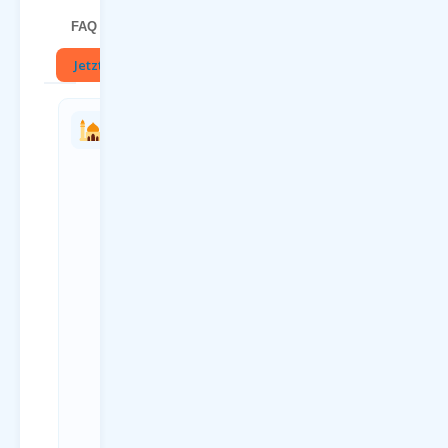
FAQ
Jetzt buchen
🏛
Charterflug
Charterflüge
vs.
nach nach
Linienflug
Rijeka ab
— direkter
deutschen
Vergleich
Flughäfen
Kriterium
Charterflüge
Charterflug
nach nach
ab
Rijeka starten
Linienflug
ab Frankfurt
Direktflug
(FRA),
ohne
München