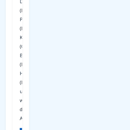
Düsseldorf
(DUS),
Paderborn
(PAD),
Köln/Bonn
(CGN),
Berlin
(BER),
Hamburg
(HAM)
und
weiteren
deutschen
Airports.