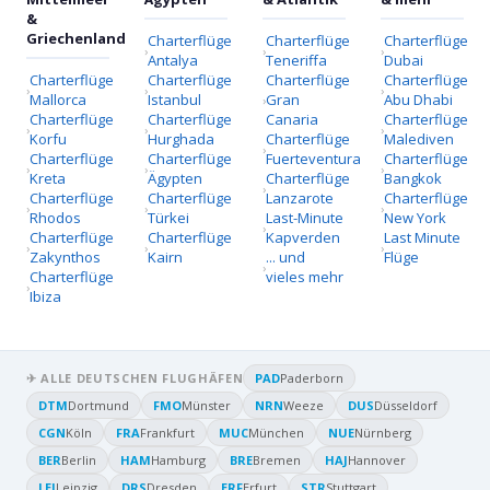
&
Griechenland
Charterflüge
Charterflüge
Charterflüge
Antalya
Teneriffa
Dubai
Charterflüge
Charterflüge
Charterflüge
Charterflüge
Mallorca
Istanbul
Gran
Abu Dhabi
Charterflüge
Charterflüge
Canaria
Charterflüge
Korfu
Hurghada
Charterflüge
Malediven
Charterflüge
Charterflüge
Fuerteventura
Charterflüge
Kreta
Ägypten
Charterflüge
Bangkok
Charterflüge
Charterflüge
Lanzarote
Charterflüge
Rhodos
Türkei
Last-Minute
New York
Charterflüge
Charterflüge
Kapverden
Last Minute
Zakynthos
Kairn
... und
Flüge
Charterflüge
vieles mehr
Ibiza
✈ ALLE DEUTSCHEN FLUGHÄFEN
PAD
Paderborn
DTM
Dortmund
FMO
Münster
NRN
Weeze
DUS
Düsseldorf
CGN
Köln
FRA
Frankfurt
MUC
München
NUE
Nürnberg
BER
Berlin
HAM
Hamburg
BRE
Bremen
HAJ
Hannover
LEJ
Leipzig
DRS
Dresden
ERF
Erfurt
STR
Stuttgart