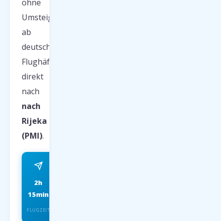
ohne
Umsteigen
ab
deutschen
Flughäfen
direkt
nach
nach
Rijeka
(PMI)
.
2h
ab 59 EUR
15min
FRÜHBUCHER P.P.
FLUGZEIT