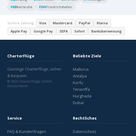
FKB
Karlsruhe
FDH
Friedrichshafen
Sichere Zahlung:
Visa
Mastercard
PayPal
Klarna
Apple Pay
Google Pay
SEPA
Sofort
Banküberweisung
CharterFlüge
Beliebte Ziele
Günstige Charterflüge, sicher
Mallorca
& bequem.
Antalya
© 2026 CharterFlüge GmbH,
Korfu
Deutschland
Teneriffa
Hurghada
Dubai
Service
Rechtliches
FAQ & Kundenfragen
Datenschutz