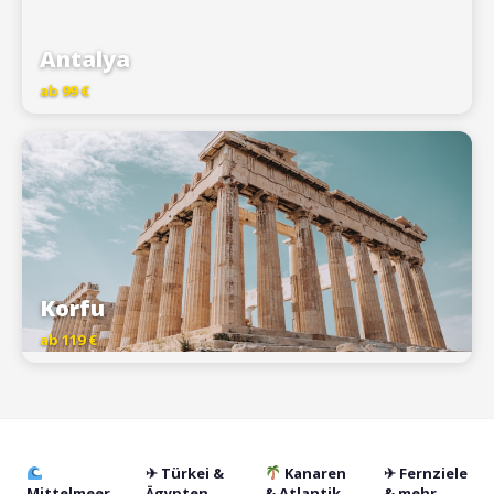
Antalya
ab 99 €
Korfu
ab 119 €
✈ Türkei &
Kanaren
✈ Fernziele
Mittelmeer
Ägypten
& Atlantik
& mehr