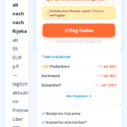
ab
Frühbucher-Preise: noch
3 Plätze
nach
verfügbar
nach
Flug finden
Rijeka
ab
Sichere Buchung
IATA-gesichert
59
EUR
ABFLUGHÄFEN
p.P.
Paderborn
ab 89 €
PAD
TOP
—
Dortmund
ab 99 €
DTM
täglich
Düsseldorf
ab 109 €
DUS
aktualisiert
Alle Flughäfen ▼
im
Preisvergleich
Bestpreis-Garantie
über
Kostenlos stornierbar*