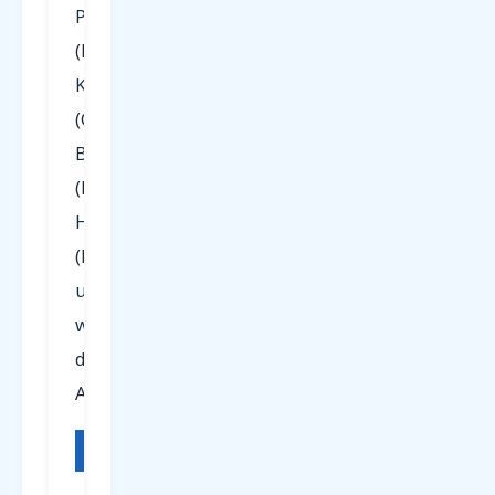
Paderborn
(PAD),
Köln/Bonn
(CGN),
Berlin
(BER),
Hamburg
(HAM)
und
weiteren
deutschen
Airports.
FLUGHAFEN
IATA
REGION
Paderborn
PAD
NRW /