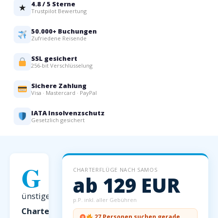
4.8 / 5 Sterne
★
Trustpilot Bewertung
50.000+ Buchungen
Zufriedene Reisende
SSL gesichert
256-bit Verschlüsselung
Sichere Zahlung
Visa · Mastercard · PayPal
IATA Insolvenzschutz
Gesetzlich gesichert
G
CHARTERFLÜGE NACH SAMOS
ab 129 EUR
ünstige
p.P. inkl. aller Gebühren
Charterflüge
27 Personen suchen gerade