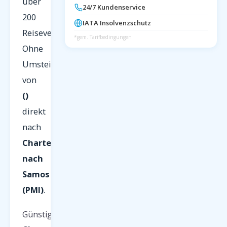
über
24/7 Kundenservice
200
IATA Insolvenzschutz
Reiseveranstalter.
*gem. Tarifbedingungen
Ohne
Umsteigen
von
()
direkt
nach
Charterflüge
nach
Samos
(PMI)
.
Günstige