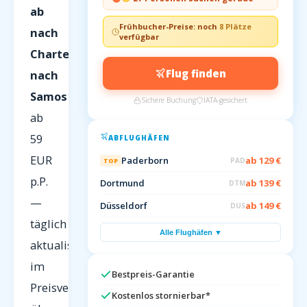
ab
Frühbucher-Preise: noch
8 Plätze
nach
verfügbar
Charterflüge
Flug finden
nach
Samos
Sichere Buchung
IATA-gesichert
ab
59
ABFLUGHÄFEN
EUR
Paderborn
ab 129 €
PAD
TOP
p.P.
Dortmund
ab 139 €
DTM
—
Düsseldorf
ab 149 €
DUS
täglich
Alle Flughäfen ▼
aktualisiert
im
Bestpreis-Garantie
Preisvergleich
Kostenlos stornierbar*