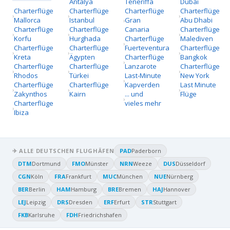
Antalya
Teneriffa
Dubai
Charterflüge
Charterflüge
Charterflüge
Charterflüge
Mallorca
Istanbul
Gran
Abu Dhabi
Charterflüge
Charterflüge
Canaria
Charterflüge
Korfu
Hurghada
Charterflüge
Malediven
Charterflüge
Charterflüge
Fuerteventura
Charterflüge
Kreta
Ägypten
Charterflüge
Bangkok
Charterflüge
Charterflüge
Lanzarote
Charterflüge
Rhodos
Türkei
Last-Minute
New York
Charterflüge
Charterflüge
Kapverden
Last Minute
Zakynthos
Kairn
... und
Flüge
Charterflüge
vieles mehr
Ibiza
✈ ALLE DEUTSCHEN FLUGHÄFEN
PAD
Paderborn
DTM
Dortmund
FMO
Münster
NRN
Weeze
DUS
Düsseldorf
CGN
Köln
FRA
Frankfurt
MUC
München
NUE
Nürnberg
BER
Berlin
HAM
Hamburg
BRE
Bremen
HAJ
Hannover
LEJ
Leipzig
DRS
Dresden
ERF
Erfurt
STR
Stuttgart
FKB
Karlsruhe
FDH
Friedrichshafen