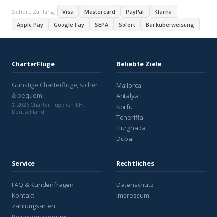
Sichere Zahlung:
Visa
Mastercard
PayPal
Klarna
Apple Pay
Google Pay
SEPA
Sofort
Banküberweisung
CharterFlüge
Beliebte Ziele
Günstige Charterflüge, sicher
Mallorca
& bequem.
Antalya
© 2026 CharterFlüge GmbH,
Korfu
Deutschland
Teneriffa
Hurghada
Dubai
Service
Rechtliches
FAQ & Kundenfragen
Datenschutz
Kontakt
Impressum
Zahlungsarten
Reiseversicherung