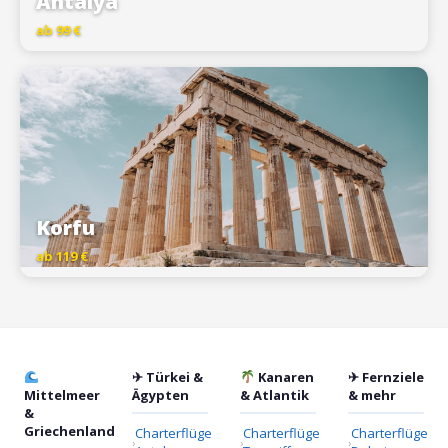
Antalya
ab 99 €
Korfu
ab 119 €
✈ Türkei &
Kanaren
✈ Fernziele
Mittelmeer
Ägypten
& Atlantik
& mehr
&
Griechenland
Charterflüge
Charterflüge
Charterflüge