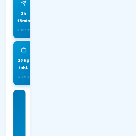
2h
ab 59 EUR
15min
FRÜHBUCHER P.P.
FLUGZEIT
20 kg
IATA
inkl.
INSOLVENZSCHUTZ
GEPÄCK
Günstigster
Charterflug
ab nach
Charterflüge
nach Samos