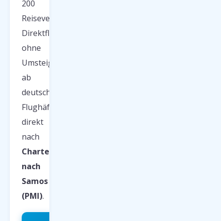
200
Reiseveranstalter.
Direktflug
ohne
Umsteigen
ab
deutschen
Flughäfen
direkt
nach
Charterflüge
nach
Samos
(PMI)
.