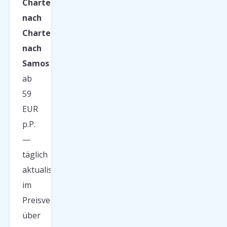
Charterflüge
nach
Charterflüge
nach
Samos
ab
59
EUR
p.P.
—
täglich
aktualisiert
im
Preisvergleich
über