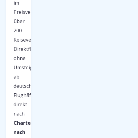
im
Preisvergleich
über
200
Reiseveranstalter.
Direktflug
ohne
Umsteigen
ab
deutschen
Flughäfen
direkt
nach
Charterflüge
nach