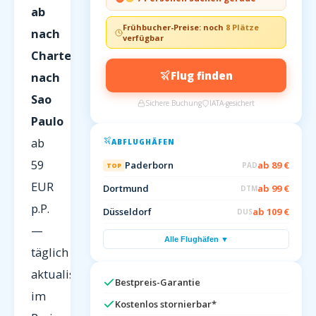
ab
Frühbucher-Preise: noch
8 Plätze
nach
verfügbar
Charterflüge
Flug finden
nach
Sao
Sichere Buchung
IATA-gesichert
Paulo
ab
ABFLUGHÄFEN
59
Paderborn
ab 89 €
PAD
TOP
EUR
Dortmund
ab 99 €
DTM
p.P.
Düsseldorf
ab 109 €
DUS
—
Alle Flughäfen ▼
täglich
aktualisiert
Bestpreis-Garantie
im
Kostenlos stornierbar*