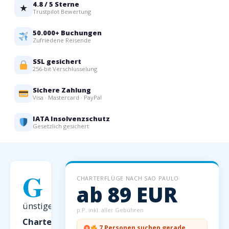
4.8 / 5 Sterne
★
Trustpilot Bewertung
50.000+ Buchungen
Zufriedene Reisende
SSL gesichert
256-bit Verschlüsselung
Sichere Zahlung
Visa · Mastercard · PayPal
IATA Insolvenzschutz
Gesetzlich gesichert
G
CHARTERFLÜGE NACH SAO PAULO
ab 89 EUR
ünstige
p.P. inkl. aller Gebühren
Charterflüge
7 Personen suchen gerade