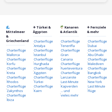
✈ Türkei &
Kanaren
✈ Fernziele
Mittelmeer
Ägypten
& Atlantik
& mehr
&
Griechenland
Charterflüge
Charterflüge
Charterflüge
Antalya
Teneriffa
Dubai
Charterflüge
Charterflüge
Charterflüge
Charterflüge
Mallorca
Istanbul
Gran
Abu Dhabi
Charterflüge
Charterflüge
Canaria
Charterflüge
Korfu
Hurghada
Charterflüge
Malediven
Charterflüge
Charterflüge
Fuerteventura
Charterflüge
Kreta
Ägypten
Charterflüge
Bangkok
Charterflüge
Charterflüge
Lanzarote
Charterflüge
Rhodos
Türkei
Last-Minute
New York
Charterflüge
Charterflüge
Kapverden
Last Minute
Zakynthos
Kairn
... und
Flüge
Charterflüge
vieles mehr
Ibiza