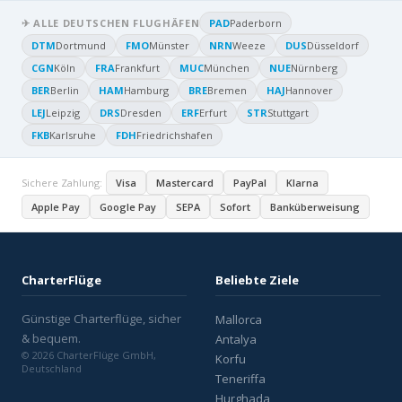
✈ ALLE DEUTSCHEN FLUGHÄFEN
PAD
Paderborn
DTM
Dortmund
FMO
Münster
NRN
Weeze
DUS
Düsseldorf
CGN
Köln
FRA
Frankfurt
MUC
München
NUE
Nürnberg
BER
Berlin
HAM
Hamburg
BRE
Bremen
HAJ
Hannover
LEJ
Leipzig
DRS
Dresden
ERF
Erfurt
STR
Stuttgart
FKB
Karlsruhe
FDH
Friedrichshafen
Sichere Zahlung:
Visa
Mastercard
PayPal
Klarna
Apple Pay
Google Pay
SEPA
Sofort
Banküberweisung
CharterFlüge
Beliebte Ziele
Günstige Charterflüge, sicher
Mallorca
& bequem.
Antalya
© 2026 CharterFlüge GmbH,
Korfu
Deutschland
Teneriffa
Hurghada