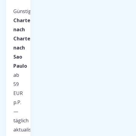
Günstige
Charterflüge
nach
Charterflüge
nach
Sao
Paulo
ab
59
EUR
p.P.
—
täglich
aktualisiert