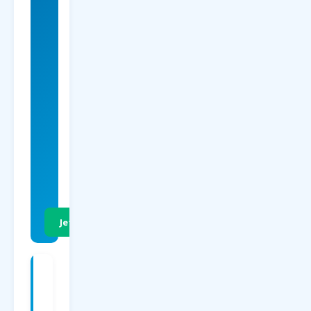
Charterflug
nach
Charterflüge
nach Sao
Paulo
ab 59
EUR
p.P. Hin- &
Rückflug
Jetzt Preise vergleichen
Charterflüge
ab
nach