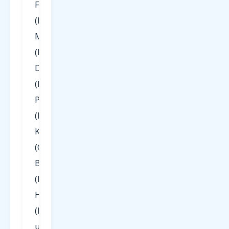
Frankfurt
(FRA),
München
(MUC),
Düsseldorf
(DUS),
Paderborn
(PAD),
Köln/Bonn
(CGN),
Berlin
(BER),
Hamburg
(HAM)
und