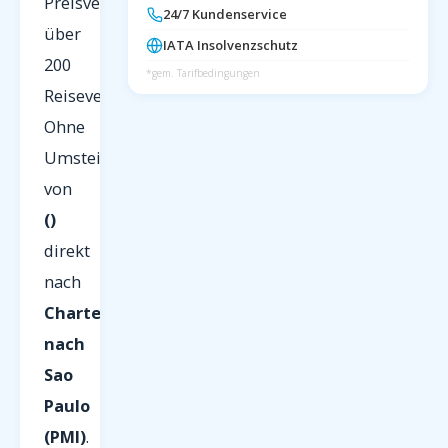
Preisvergleich
24/7 Kundenservice
über
IATA Insolvenzschutz
200
*gem. Tarifbedingungen
Reiseveranstalter.
Ohne
Umsteigen
von
()
direkt
nach
Charterflüge
nach
Sao
Paulo
(PMI)
.