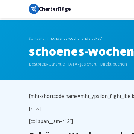
CharterFlüge
Startseite
›
schoenes-wochenende-ticket/
schoenes-wochen
Bestpreis-Garantie · IATA-gesichert · Direkt buchen
[mht-shortcode name=mht_ypsilon_flight_ibe id
[row]
[col span__sm=“12″]