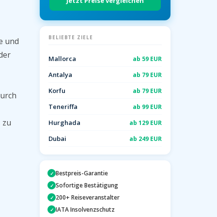
Jetzt Preise vergleichen
BELIEBTE ZIELE
e und
der
Mallorca
ab 59 EUR
Antalya
ab 79 EUR
Korfu
ab 79 EUR
durch
Teneriffa
ab 99 EUR
s zu
Hurghada
ab 129 EUR
Dubai
ab 249 EUR
Bestpreis-Garantie
✓
Sofortige Bestätigung
✓
200+ Reiseveranstalter
✓
IATA Insolvenzschutz
✓