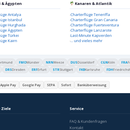
i & Ägypten
Kanaren & Atlantik
lüge Antalya
Charterflüge Teneriffa
lüge Istanbul
Charterflüge Gran Canaria
flüge Hurghada
Charterflüge Fuerteventura
lüge Ägypten
Charterflüge Lanzarote
lüge Türkei
Last-Minute Kapverden
lüge Kairn
... und vieles mehr
ortmund
FMO
Münster
NRN
Weeze
DUS
Düsseldorf
CGN
Köln
FRA
F
DRS
Dresden
ERF
Erfurt
STR
Stuttgart
FKB
Karlsruhe
FDH
Friedrichs
Apple Pay
Google Pay
SEPA
Sofort
Banküberweisung
 Ziele
Service
FAQ & Kundenfragen
Kontakt