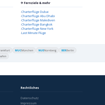
✈ Fernziele & mehr
Charterflüge Dubai
Charterflüge Abu Dhabi
Charterflüge Malediven
Charterflüge Bangkok
Charterflüge New York
Last Minute Flüge
rankfurt
MUC
München
NUE
Nürnberg
BER
Berlin
hafen
Rechtliches
Datenschutz
Impressum