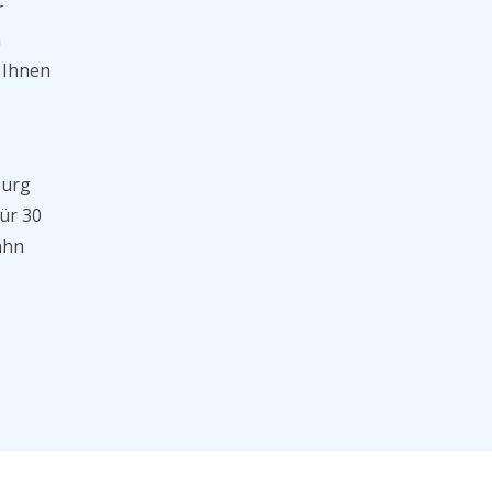
r
n
 Ihnen
burg
ür 30
ahn