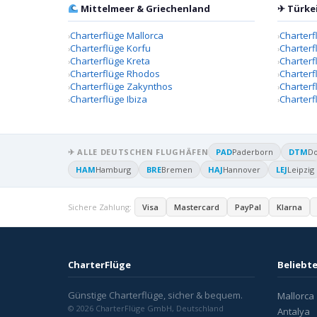
Mittelmeer & Griechenland
✈ Türke
Charterflüge Mallorca
Charterf
Charterflüge Korfu
Charterf
Charterflüge Kreta
Charter
Charterflüge Rhodos
Charterf
Charterflüge Zakynthos
Charterf
Charterflüge Ibiza
Charterf
✈ ALLE DEUTSCHEN FLUGHÄFEN
PAD
Paderborn
DTM
D
HAM
Hamburg
BRE
Bremen
HAJ
Hannover
LEJ
Leipzig
Sichere Zahlung:
Visa
Mastercard
PayPal
Klarna
CharterFlüge
Beliebte
Günstige Charterflüge, sicher & bequem.
Mallorca
© 2026 CharterFlüge GmbH, Deutschland
Antalya