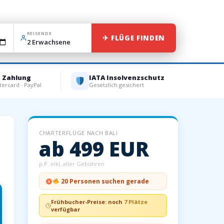
REISENDE
✈ FLÜGE FINDEN
e Zahlung
IATA Insolvenzschutz
tercard · PayPal
Gesetzlich gesichert
CHARTERFLÜGE NACH BALI
ab 499 EUR
p.P. inkl. aller Gebühren
20 Personen suchen gerade
Frühbucher-Preise: noch
7 Plätze
verfügbar