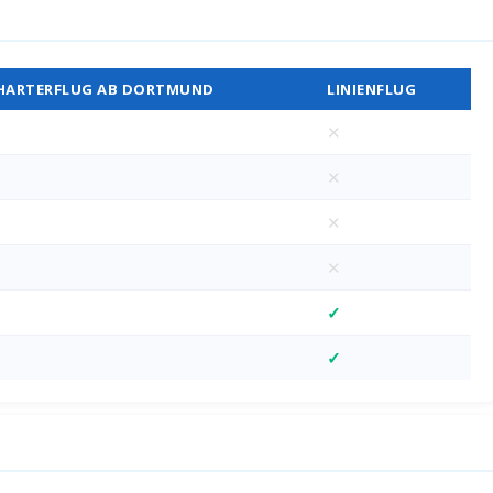
Vergleich
HARTERFLUG AB DORTMUND
LINIENFLUG
✕
✕
✕
✕
✓
✓
M)