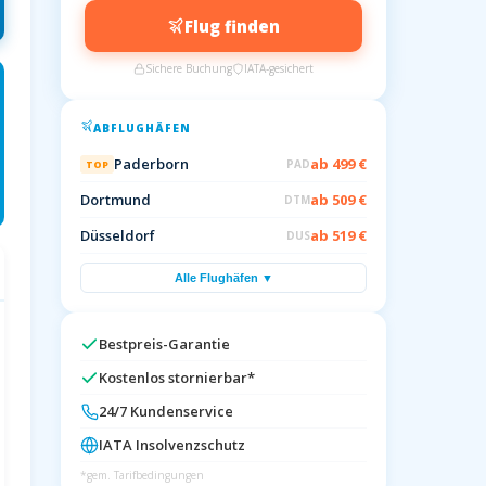
Flug finden
Sichere Buchung
IATA-gesichert
ABFLUGHÄFEN
Paderborn
ab 499 €
PAD
TOP
Dortmund
ab 509 €
DTM
Düsseldorf
ab 519 €
DUS
Alle Flughäfen ▼
Bestpreis-Garantie
Kostenlos stornierbar*
24/7 Kundenservice
IATA Insolvenzschutz
*gem. Tarifbedingungen