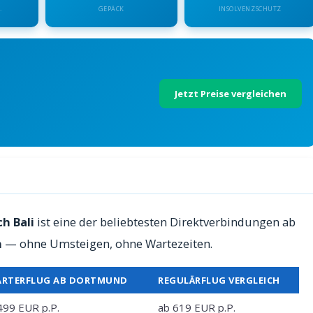
.
GEPÄCK
INSOLVENZSCHUTZ
Jetzt Preise vergleichen
 Preise 2026
h Bali
ist eine der beliebtesten Direktverbindungen ab
n
— ohne Umsteigen, ohne Wartezeiten.
ARTERFLUG AB DORTMUND
REGULÄRFLUG VERGLEICH
499 EUR p.P.
ab 619 EUR p.P.