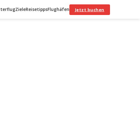
terflug
Ziele
Reisetipps
Flughäfen
Jetzt buchen