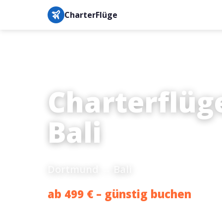
CharterFlüge
Charterflüg
Bali
Dortmund → Bali
ab 499 € – günstig buchen
Bestpreis-Garantie · IATA-gesichert · Buchung in unter 3 M