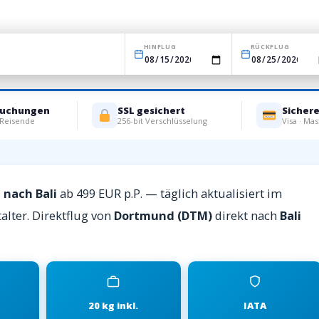
HINFLUG
RÜCKFLUG
Buchungen
SSL gesichert
Sicher
 Reisende
256-bit Verschlüsselung
Visa · Mas
 nach Bali
ab 499 EUR p.P. — täglich aktualisiert im
alter. Direktflug von
Dortmund (DTM)
direkt nach
Bali
20 kg inkl.
IATA