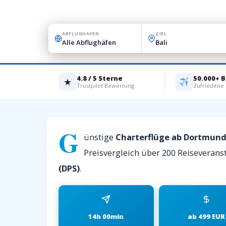
ABFLUGHAFEN
ZIEL
4.8 / 5 Sterne
50.000+ 
★
Trustpilot Bewertung
Zufriedene
G
ünstige
Charterflüge ab Dortmund
Preisvergleich über 200 Reiseveranst
(DPS)
.
14h 00min
ab 499 EUR