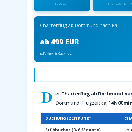
FLUGZEIT
FRÜHBUCHER P.P
Charterflug ab Dortmund nach Bali
ab 499 EUR
p.P. Hin- & Rückflug
Charterflüge ab Dortmund nach Bali —
D
er
Charterflug ab Dortmund nac
Dortmund. Flugzeit ca.
14h 00mi
BUCHUNGSZEITPUNKT
CH
Frühbucher (3-6 Monate)
ab 