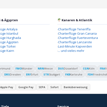
i & Ägypten
Kanaren & Atlantik
lüge Antalya
Charterflüge Teneriffa
lüge Istanbul
Charterflüge Gran Canaria
flüge Hurghada
Charterflüge Fuerteventura
lüge Ägypten
Charterflüge Lanzarote
lüge Türkei
Last-Minute Kapverden
lüge Kairn
... und vieles mehr
ortmund
FMO
Münster
NRN
Weeze
DUS
Düsseldorf
CGN
Köln
FRA
F
DRS
Dresden
ERF
Erfurt
STR
Stuttgart
FKB
Karlsruhe
FDH
Friedrichs
Apple Pay
Google Pay
SEPA
Sofort
Banküberweisung
 Ziele
Service