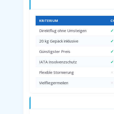
Charterflug vs. Linienflug — direkter 
KRITERIUM
C
Direktflug ohne Umsteigen
✓
20 kg Gepäck inklusive
✓
Günstigster Preis
✓
IATA Insolvenzschutz
✓
Flexible Stornierung
✕
Vielfliegermeilen
✕
Anreise zum Flughafen Dortmund (DT