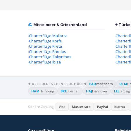
Mittelmeer & Griechenland
✈ Türke
Charterflüge Mallorca
Charterf
Charterflüge Korfu
Charterf
Charterflüge Kreta
Charter
Charterflüge Rhodos
Charterf
Charterflüge Zakynthos
Charterf
Charterflüge Ibiza
Charterf
✈ ALLE DEUTSCHEN FLUGHÄFEN
PAD
Paderborn
DTM
D
HAM
Hamburg
BRE
Bremen
HAJ
Hannover
LEJ
Leipzig
Sichere Zahlung:
Visa
Mastercard
PayPal
Klarna
CharterFlüge
Beliebte