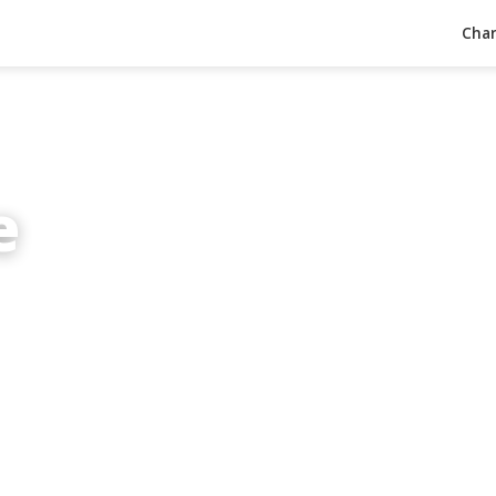
Char
e
inuten