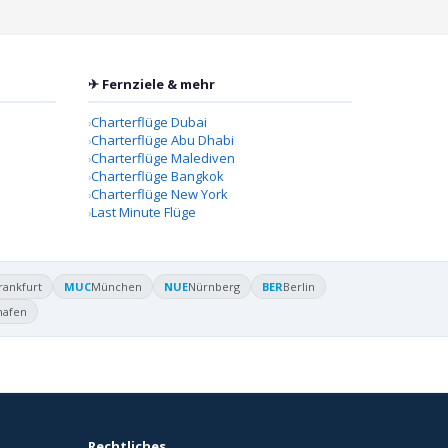
✈ Fernziele & mehr
Charterflüge Dubai
Charterflüge Abu Dhabi
Charterflüge Malediven
Charterflüge Bangkok
Charterflüge New York
Last Minute Flüge
rankfurt
MUC
München
NUE
Nürnberg
BER
Berlin
hafen
Rechtliches