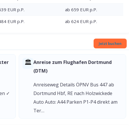
539 EUR p.P.
ab 659 EUR p.P.
484 EUR p.P.
ab 624 EUR p.P.
Jetzt buchen
🏛
kter
Anreise zum Flughafen Dortmund
(DTM)
Anreiseweg Details ÖPNV Bus 447 ab
gen ✓
Dortmund Hbf, RE nach Holzwickede
Auto Auto: A44 Parken P1-P4 direkt am
Ter…