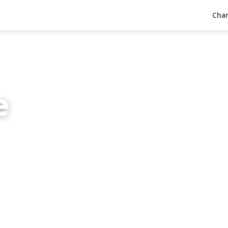
Char
e
inuten