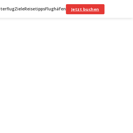
terflug
Ziele
Reisetipps
Flughäfen
Jetzt buchen