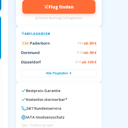
Flug finden
Sichere Buchung
IATA-gesichert
ABFLUGHÄFEN
Paderborn
ab 89 €
PAD
TOP
Dortmund
ab 99 €
DTM
Düsseldorf
ab 109 €
DUS
Alle Flughäfen ▼
Bestpreis-Garantie
Kostenlos stornierbar*
24/7 Kundenservice
IATA Insolvenzschutz
*gem. Tarifbedingungen