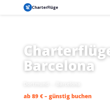
CharterFlüge
Charterflüg
Barcelona
Dortmund → Barcelona
ab 89 € – günstig buchen
Bestpreis-Garantie · IATA-gesichert · Buchung in unter 3 M