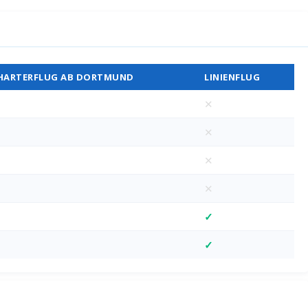
Vergleich
HARTERFLUG AB DORTMUND
LINIENFLUG
✕
✕
✕
✕
✓
✓
M)