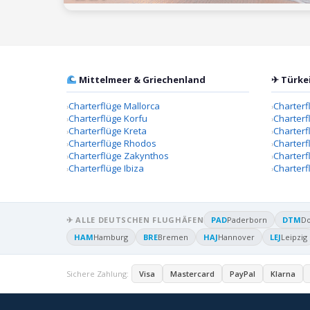
Mittelmeer & Griechenland
✈ Türke
Charterflüge Mallorca
Charterf
Charterflüge Korfu
Charterf
Charterflüge Kreta
Charter
Charterflüge Rhodos
Charterf
Charterflüge Zakynthos
Charterf
Charterflüge Ibiza
Charterf
✈ ALLE DEUTSCHEN FLUGHÄFEN
PAD
Paderborn
DTM
D
HAM
Hamburg
BRE
Bremen
HAJ
Hannover
LEJ
Leipzig
Sichere Zahlung:
Visa
Mastercard
PayPal
Klarna