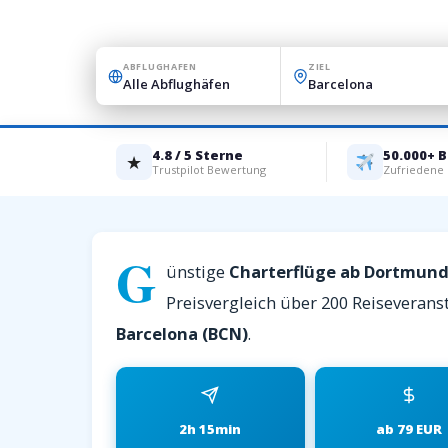
ABFLUGHAFEN
ZIEL
4.8 / 5 Sterne
50.000+ 
★
Trustpilot Bewertung
Zufriedene
G
ünstige
Charterflüge ab Dortmund
Preisvergleich über 200 Reiseveranst
Barcelona (BCN)
.
2h 15min
ab 79 EUR