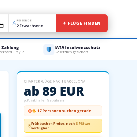
REISENDE
✈ FLÜGE FINDEN
e Zahlung
IATA Insolvenzschutz
tercard · PayPal
Gesetzlich gesichert
CHARTERFLÜGE NACH BARCELONA
ab 89 EUR
p.P. inkl. aller Gebühren
17 Personen suchen gerade
Frühbucher-Preise: noch
8 Plätze
verfügbar