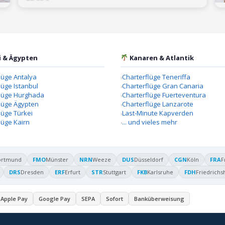
i & Ägypten
Kanaren & Atlantik
lüge Antalya
Charterflüge Teneriffa
lüge Istanbul
Charterflüge Gran Canaria
flüge Hurghada
Charterflüge Fuerteventura
lüge Ägypten
Charterflüge Lanzarote
lüge Türkei
Last-Minute Kapverden
lüge Kairn
... und vieles mehr
ortmund
FMO
Münster
NRN
Weeze
DUS
Düsseldorf
CGN
Köln
FRA
F
DRS
Dresden
ERF
Erfurt
STR
Stuttgart
FKB
Karlsruhe
FDH
Friedrichs
Apple Pay
Google Pay
SEPA
Sofort
Banküberweisung