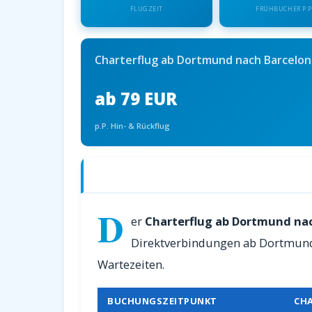
FLUGZEIT
FRÜHBUCHER P.P
Charterflug ab Dortmund nach Barcelon
ab 79 EUR
p.P. Hin- & Rückflug
Charterflüge ab Dortmund nach Barce
D
er
Charterflug ab Dortmund na
Direktverbindungen ab Dortmund.
Wartezeiten.
BUCHUNGSZEITPUNKT
CH