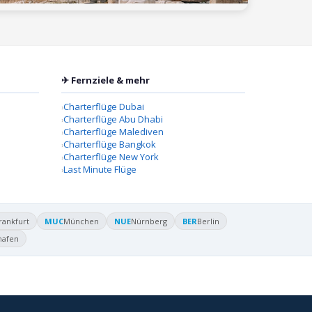
✈ Fernziele & mehr
Charterflüge Dubai
Charterflüge Abu Dhabi
Charterflüge Malediven
Charterflüge Bangkok
Charterflüge New York
Last Minute Flüge
rankfurt
MUC
München
NUE
Nürnberg
BER
Berlin
hafen