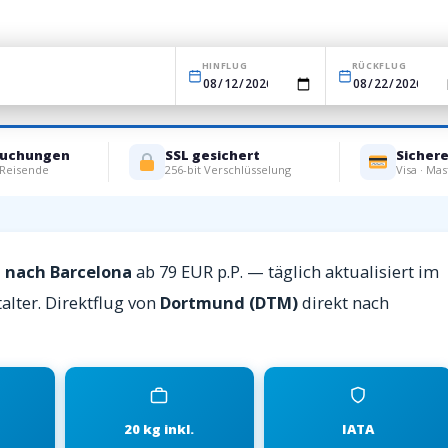
HINFLUG
RÜCKFLUG
Buchungen
SSL gesichert
Sicher
 Reisende
256-bit Verschlüsselung
Visa · Mas
 nach Barcelona
ab 79 EUR p.P. — täglich aktualisiert im
alter. Direktflug von
Dortmund (DTM)
direkt nach
20 kg inkl.
IATA