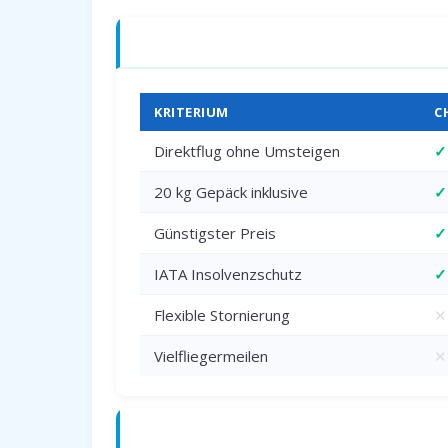
Charterflug vs. Linienflug — direkter 
KRITERIUM
C
Direktflug ohne Umsteigen
✓
20 kg Gepäck inklusive
✓
Günstigster Preis
✓
IATA Insolvenzschutz
✓
Flexible Stornierung
✕
Vielfliegermeilen
✕
Anreise zum Flughafen Dortmund (DT