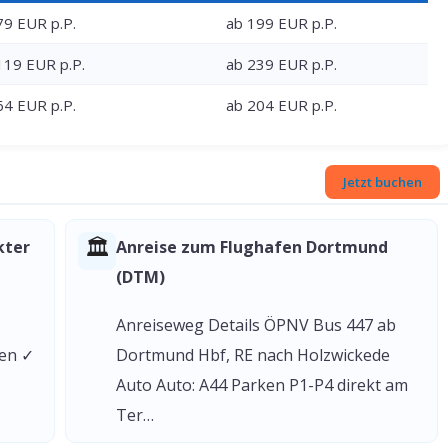
79 EUR p.P.
ab 199 EUR p.P.
119 EUR p.P.
ab 239 EUR p.P.
64 EUR p.P.
ab 204 EUR p.P.
Jetzt buchen
🏛
kter
Anreise zum Flughafen Dortmund
(DTM)
Anreiseweg Details ÖPNV Bus 447 ab
gen ✓
Dortmund Hbf, RE nach Holzwickede
Auto Auto: A44 Parken P1-P4 direkt am
Ter…