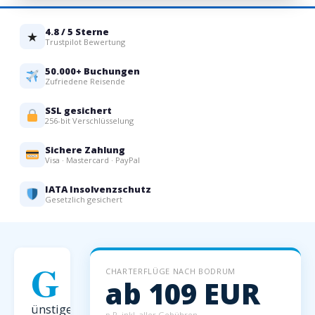
4.8 / 5 Sterne
★
Trustpilot Bewertung
50.000+ Buchungen
Zufriedene Reisende
SSL gesichert
256-bit Verschlüsselung
Sichere Zahlung
Visa · Mastercard · PayPal
IATA Insolvenzschutz
Gesetzlich gesichert
G
CHARTERFLÜGE NACH BODRUM
ab 109 EUR
ünstige
p.P. inkl. aller Gebühren