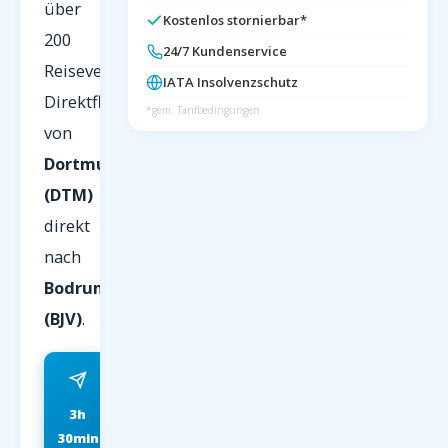
über
Kostenlos stornierbar*
200
24/7 Kundenservice
Reiseveranstalter.
IATA Insolvenzschutz
Direktflug
*gem. Tarifbedingungen
von
Dortmund
(DTM)
direkt
nach
Bodrum
(BJV)
.
3h
ab 89 EUR
30min
FRÜHBUCHER P.P.