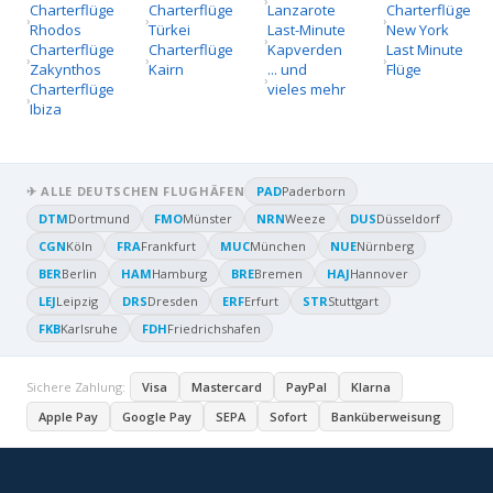
Charterflüge
Charterflüge
Lanzarote
Charterflüge
Rhodos
Türkei
Last-Minute
New York
Charterflüge
Charterflüge
Kapverden
Last Minute
Zakynthos
Kairn
... und
Flüge
Charterflüge
vieles mehr
Ibiza
✈ ALLE DEUTSCHEN FLUGHÄFEN
PAD
Paderborn
DTM
Dortmund
FMO
Münster
NRN
Weeze
DUS
Düsseldorf
CGN
Köln
FRA
Frankfurt
MUC
München
NUE
Nürnberg
BER
Berlin
HAM
Hamburg
BRE
Bremen
HAJ
Hannover
LEJ
Leipzig
DRS
Dresden
ERF
Erfurt
STR
Stuttgart
FKB
Karlsruhe
FDH
Friedrichshafen
Sichere Zahlung:
Visa
Mastercard
PayPal
Klarna
Apple Pay
Google Pay
SEPA
Sofort
Banküberweisung