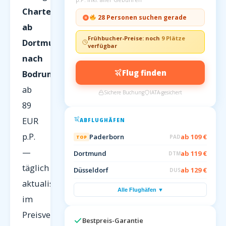
Charterflüge
28 Personen suchen gerade
ab
Frühbucher-Preise: noch
9 Plätze
Dortmund
verfügbar
nach
Flug finden
Bodrum
ab
Sichere Buchung
IATA-gesichert
89
EUR
ABFLUGHÄFEN
p.P.
Paderborn
ab 109 €
PAD
TOP
—
Dortmund
ab 119 €
DTM
täglich
Düsseldorf
ab 129 €
DUS
aktualisiert
Alle Flughäfen ▼
im
Preisvergleich
Bestpreis-Garantie