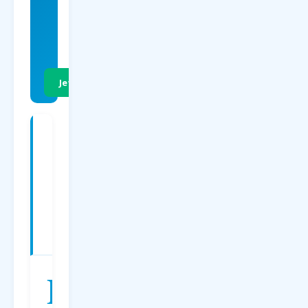
EUR
p.P. Hin- &
Rückflug
Jetzt Preise vergleichen
Charterflüge
ab
Dortmund
nach
Bodrum
—
Preise
2026
D
er
Charterflug