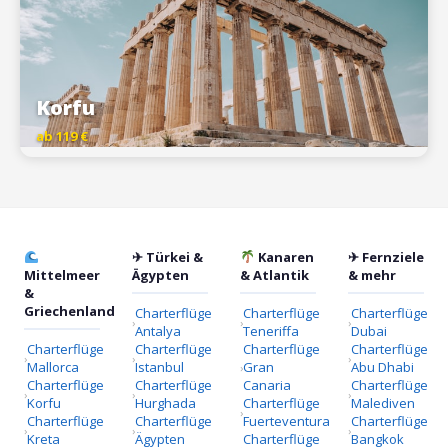
Korfu
ab 119 €
✈ Türkei &
Kanaren
✈ Fernziele
Mittelmeer
Ägypten
& Atlantik
& mehr
&
Griechenland
Charterflüge
Charterflüge
Charterflüge
Antalya
Teneriffa
Dubai
Charterflüge
Charterflüge
Charterflüge
Charterflüge
Mallorca
Istanbul
Gran
Abu Dhabi
Charterflüge
Charterflüge
Canaria
Charterflüge
Korfu
Hurghada
Charterflüge
Malediven
Charterflüge
Charterflüge
Fuerteventura
Charterflüge
Kreta
Ägypten
Charterflüge
Bangkok