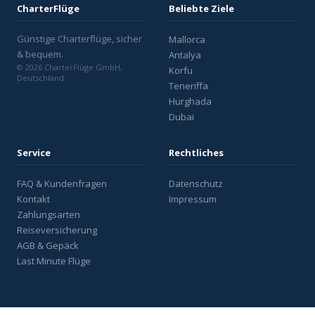
CharterFlüge
Beliebte Ziele
Günstige Charterflüge, sicher
Mallorca
& bequem.
Antalya
© 2026 CharterFlüge GmbH,
Korfu
Deutschland
Teneriffa
Hurghada
Dubai
Service
Rechtliches
FAQ & Kundenfragen
Datenschutz
Kontakt
Impressum
Zahlungsarten
Reiseversicherung
AGB & Gepäck
Last Minute Flüge