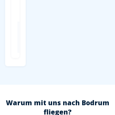
Parken
P1-P4 direkt
am
Terminal, ab
4 EUR/Tag
Check-in
Mind. 2
Stunden vor
Abflug,
Hochsaison
2,5 Stunden
Warum mit uns nach Bodrum
fliegen?