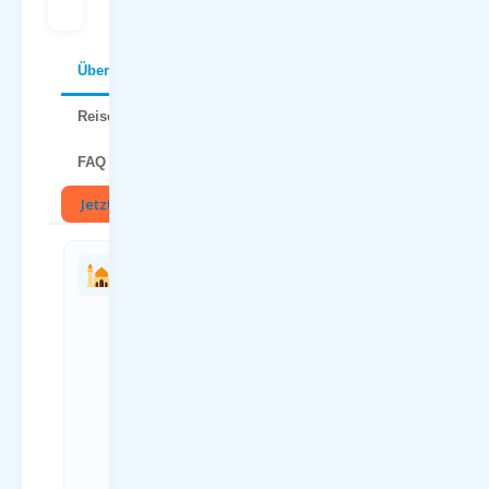
Über Bodrum
Reisetipps
FAQ
Jetzt buchen
🏛
Charterflug
Anreise
vs.
zum
Linienflug
Flughafen
— direkter
Dortmund
Vergleich
(DTM)
Kriterium
Anreiseweg
Charterflug
Details