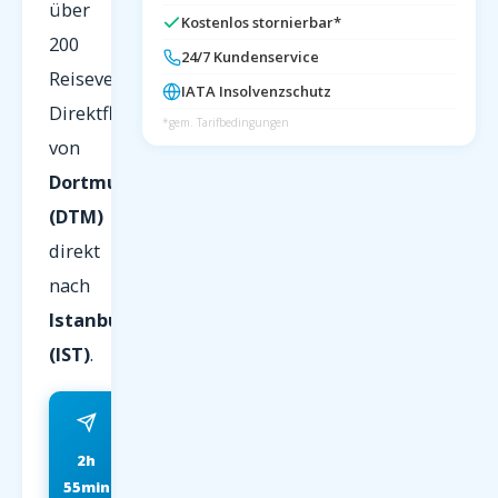
über
Kostenlos stornierbar*
200
24/7 Kundenservice
Reiseveranstalter.
IATA Insolvenzschutz
Direktflug
*gem. Tarifbedingungen
von
Dortmund
(DTM)
direkt
nach
Istanbul
(IST)
.
2h
ab 79 EUR
55min
FRÜHBUCHER P.P.