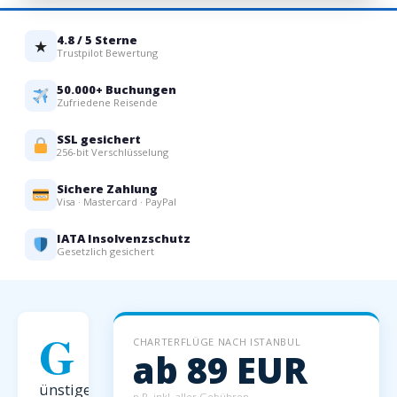
4.8 / 5 Sterne
★
Trustpilot Bewertung
50.000+ Buchungen
Zufriedene Reisende
SSL gesichert
256-bit Verschlüsselung
Sichere Zahlung
Visa · Mastercard · PayPal
IATA Insolvenzschutz
Gesetzlich gesichert
G
CHARTERFLÜGE NACH ISTANBUL
ab 89 EUR
ünstige
p.P. inkl. aller Gebühren