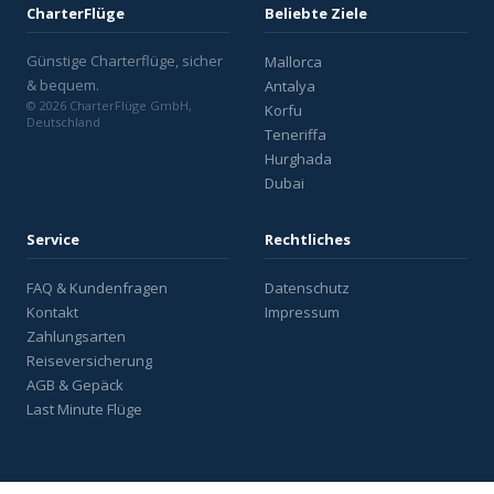
CharterFlüge
Beliebte Ziele
Günstige Charterflüge, sicher
Mallorca
& bequem.
Antalya
© 2026 CharterFlüge GmbH,
Korfu
Deutschland
Teneriffa
Hurghada
Dubai
Service
Rechtliches
FAQ & Kundenfragen
Datenschutz
Kontakt
Impressum
Zahlungsarten
Reiseversicherung
AGB & Gepäck
Last Minute Flüge