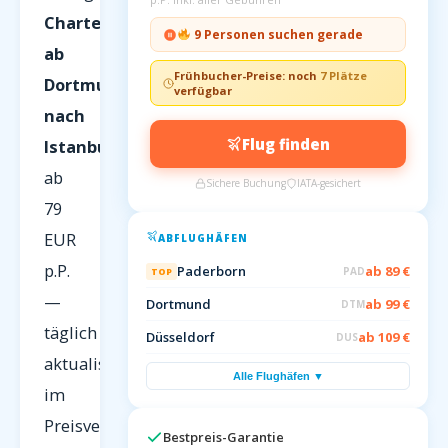
Charterflüge
9 Personen suchen gerade
ab
Frühbucher-Preise: noch
7 Plätze
Dortmund
verfügbar
nach
Flug finden
Istanbul
ab
Sichere Buchung
IATA-gesichert
79
EUR
ABFLUGHÄFEN
p.P.
Paderborn
ab 89 €
PAD
TOP
—
Dortmund
ab 99 €
DTM
täglich
Düsseldorf
ab 109 €
DUS
aktualisiert
Alle Flughäfen ▼
im
Preisvergleich
Bestpreis-Garantie