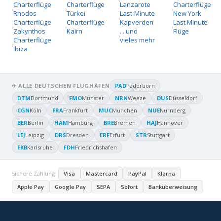
Charterflüge
Charterflüge
Lanzarote
Charterflüge
Rhodos
Türkei
Last-Minute
New York
Charterflüge
Charterflüge
Kapverden
Last Minute
Zakynthos
Kairn
... und
Flüge
Charterflüge
vieles mehr
Ibiza
✈ ALLE DEUTSCHEN FLUGHÄFEN
PAD
Paderborn
DTM
Dortmund
FMO
Münster
NRN
Weeze
DUS
Düsseldorf
CGN
Köln
FRA
Frankfurt
MUC
München
NUE
Nürnberg
BER
Berlin
HAM
Hamburg
BRE
Bremen
HAJ
Hannover
LEJ
Leipzig
DRS
Dresden
ERF
Erfurt
STR
Stuttgart
FKB
Karlsruhe
FDH
Friedrichshafen
Sichere Zahlung:
Visa
Mastercard
PayPal
Klarna
Apple Pay
Google Pay
SEPA
Sofort
Banküberweisung