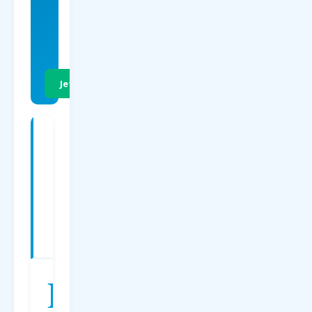
EUR
p.P. Hin- &
Rückflug
Jetzt Preise vergleichen
Charterflüge
ab
Dortmund
nach
Istanbul
—
Preise
2026
D
er
Charterflug