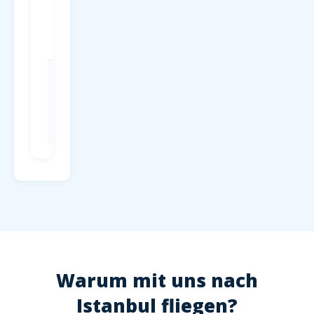
Parken
P1-P4 direkt
am
Terminal, ab
4 EUR/Tag
Check-in
Mind. 2
Stunden vor
Abflug,
Hochsaison
2,5 Stunden
Warum mit uns nach
Istanbul fliegen?