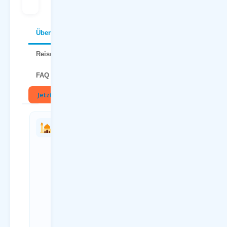
Über Istanbul
Reisetipps
FAQ
Jetzt buchen
🏛
Charterflug
Anreise
vs.
zum
Linienflug
Flughafen
— direkter
Dortmund
Vergleich
(DTM)
Kriterium
Anreiseweg
Charterflug
Details