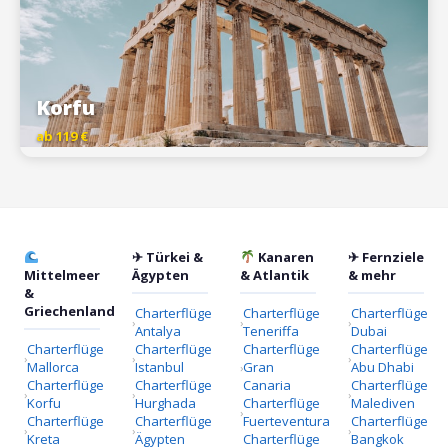
Korfu
ab 119 €
✈ Türkei &
Kanaren
✈ Fernziele
Mittelmeer
Ägypten
& Atlantik
& mehr
&
Griechenland
Charterflüge
Charterflüge
Charterflüge
Antalya
Teneriffa
Dubai
Charterflüge
Charterflüge
Charterflüge
Charterflüge
Mallorca
Istanbul
Gran
Abu Dhabi
Charterflüge
Charterflüge
Canaria
Charterflüge
Korfu
Hurghada
Charterflüge
Malediven
Charterflüge
Charterflüge
Fuerteventura
Charterflüge
Kreta
Ägypten
Charterflüge
Bangkok