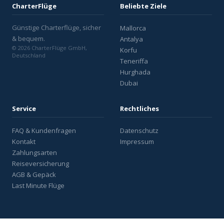
CharterFlüge
Beliebte Ziele
Günstige Charterflüge, sicher
Mallorca
& bequem.
Antalya
© 2026 CharterFlüge GmbH,
Korfu
Deutschland
Teneriffa
Hurghada
Dubai
Service
Rechtliches
FAQ & Kundenfragen
Datenschutz
Kontakt
Impressum
Zahlungsarten
Reiseversicherung
AGB & Gepäck
Last Minute Flüge