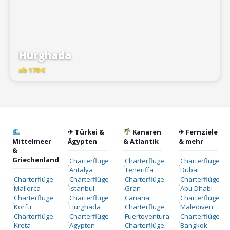
Hurghada
ab 179 €
✈ Türkei &
Kanaren
✈ Fernziele
Mittelmeer
Ägypten
& Atlantik
& mehr
&
Griechenland
Charterflüge
Charterflüge
Charterflüge
Antalya
Teneriffa
Dubai
Charterflüge
Charterflüge
Charterflüge
Charterflüge
Mallorca
Istanbul
Gran
Abu Dhabi
Charterflüge
Charterflüge
Canaria
Charterflüge
Korfu
Hurghada
Charterflüge
Malediven
Charterflüge
Charterflüge
Fuerteventura
Charterflüge
Kreta
Ägypten
Charterflüge
Bangkok