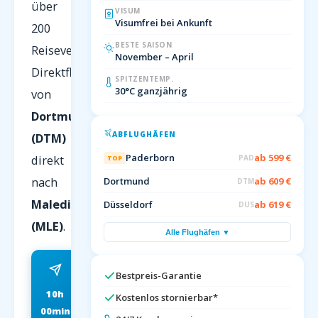
über
VISUM
Visumfrei bei Ankunft
200
BESTE SAISON
Reiseveranstalter.
November – April
Direktflug
SPITZENTEMP.
30°C ganzjährig
von
Dortmund
ABFLUGHÄFEN
(DTM)
Paderborn
ab 599 €
direkt
PAD
TOP
nach
Dortmund
ab 609 €
DTM
Malediven
Düsseldorf
ab 619 €
DUS
(MLE)
.
Alle Flughäfen ▼
Bestpreis-Garantie
10h
ab 599 EUR
Kostenlos stornierbar*
00min
FRÜHBUCHER P.P.