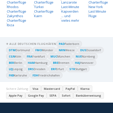
Charterflüge
Charterflüge
Lanzarote
Charterflüge
Rhodos
Türkei
Last-Minute
New York
Charterflüge
Charterflüge
Kapverden
Last Minute
Zakynthos
Kairn
... und
Flüge
Charterflüge
vieles mehr
Ibiza
✈ ALLE DEUTSCHEN FLUGHÄFEN
PAD
Paderborn
DTM
Dortmund
FMO
Münster
NRN
Weeze
DUS
Düsseldorf
CGN
Köln
FRA
Frankfurt
MUC
München
NUE
Nürnberg
BER
Berlin
HAM
Hamburg
BRE
Bremen
HAJ
Hannover
LEJ
Leipzig
DRS
Dresden
ERF
Erfurt
STR
Stuttgart
FKB
Karlsruhe
FDH
Friedrichshafen
Sichere Zahlung:
Visa
Mastercard
PayPal
Klarna
Apple Pay
Google Pay
SEPA
Sofort
Banküberweisung