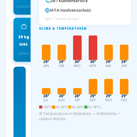
24/7 Kundenservice
FLUGZEIT
IATA Insolvenzschutz
*gem. Tarifbedingungen
KLIMA & TEMPERATUREN
20 kg
IATA
inkl.
INSOLVENZSCHUTZ
GEPÄCK
29°
29°
30°
30°
29°
29°
JAN
FEB
MRZ
APR
MAI
JUN
Charterflug
ab
Dortmund
28°
28°
28°
29°
29°
29°
JUL
AUG
SEP
OKT
NOV
DEZ
nach
>30°C
24–30°C
18–24°C
12–18°C
Malediven
Ø-Temperaturen in Malediven — Balkenhöhe =
relative Wärme
ab 599