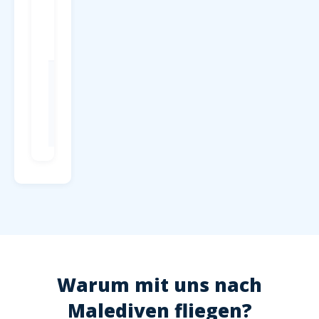
Parken
P1-P4 direkt
am
Terminal, ab
4 EUR/Tag
Check-in
Mind. 2
Stunden vor
Abflug,
Hochsaison
2,5 Stunden
Warum mit uns nach
Malediven fliegen?