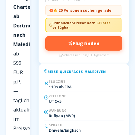
Charterflüge
20 Personen suchen gerade
ab
Frühbucher-Preise: noch
6 Plätze
Dortmund
verfügbar
nach
Flug finden
Malediven
ab
Sichere Buchung
IATA-gesichert
599
EUR
REISE-QUICKFACTS MALEDIVEN
p.P.
FLUGZEIT
~10h ab FRA
—
ZEITZONE
täglich
UTC+5
aktualisiert
WÄHRUNG
Rufiyaa (MVR)
im
SPRACHE
Preisvergleich
Dhivehi/Englisch