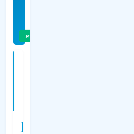
EUR
p.P. Hin- &
Rückflug
Jetzt Preise vergleichen
Charterflüge
ab
Dortmund
nach
Malediven
—
Preise
2026
D
er
Charterflug