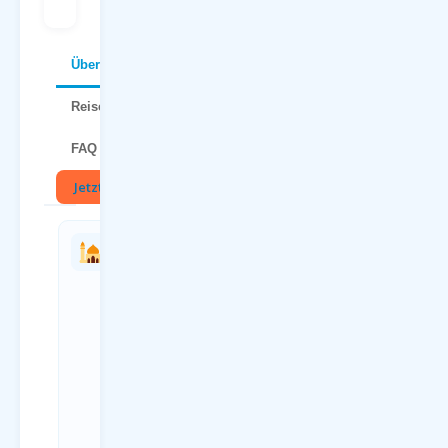
Über Malediven
Reisetipps
FAQ
Jetzt buchen
🏛
Charterflug
Anreise
vs.
zum
Linienflug
Flughafen
— direkter
Dortmund
Vergleich
(DTM)
Kriterium
Anreiseweg
Charterflug
Details