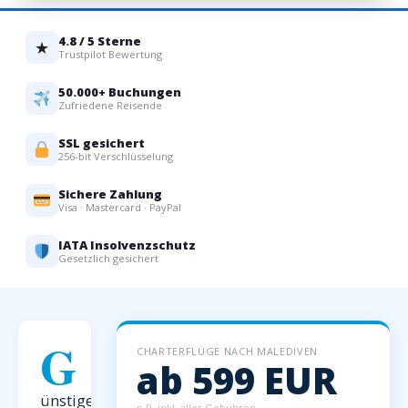
4.8 / 5 Sterne
★
Trustpilot Bewertung
50.000+ Buchungen
Zufriedene Reisende
SSL gesichert
256-bit Verschlüsselung
Sichere Zahlung
Visa · Mastercard · PayPal
IATA Insolvenzschutz
Gesetzlich gesichert
G
CHARTERFLÜGE NACH MALEDIVEN
ab 599 EUR
ünstige
p.P. inkl. aller Gebühren