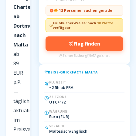
Charterflüge
13 Personen suchen gerade
ab
Frühbucher-Preise: noch
10 Plätze
Dortmund
verfügbar
nach
Flug finden
Malta
ab
Sichere Buchung
IATA-gesichert
89
EUR
REISE-QUICKFACTS MALTA
p.P.
FLUGZEIT
~2,5h ab FRA
—
ZEITZONE
täglich
UTC+1/2
aktualisiert
WÄHRUNG
Euro (EUR)
im
SPRACHE
Preisvergleich
Maltesisch/Englisch