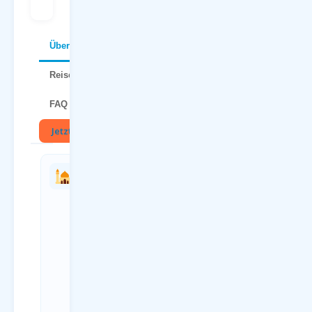
Über Malta
Reisetipps
FAQ
Jetzt buchen
🏛
Charterflug
Anreise
vs.
zum
Linienflug
Flughafen
— direkter
Dortmund
Vergleich
(DTM)
Kriterium
Anreiseweg
Charterflug
Details