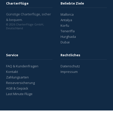
CharterFlüge
Beliebte Ziele
Günstige Charterflüge, sicher
Mallorca
& bequem.
Antalya
© 2026 CharterFlüge GmbH,
Korfu
Deutschland
Teneriffa
Hurghada
Dubai
Service
Rechtliches
FAQ & Kundenfragen
Datenschutz
Kontakt
Impressum
Zahlungsarten
Reiseversicherung
AGB & Gepäck
Last Minute Flüge