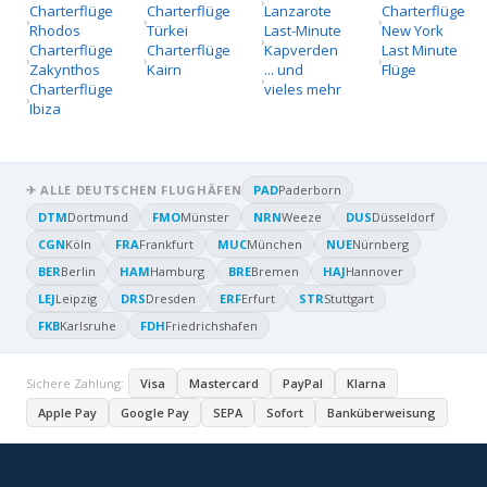
Charterflüge
Charterflüge
Lanzarote
Charterflüge
Rhodos
Türkei
Last-Minute
New York
Charterflüge
Charterflüge
Kapverden
Last Minute
Zakynthos
Kairn
... und
Flüge
Charterflüge
vieles mehr
Ibiza
✈ ALLE DEUTSCHEN FLUGHÄFEN
PAD
Paderborn
DTM
Dortmund
FMO
Münster
NRN
Weeze
DUS
Düsseldorf
CGN
Köln
FRA
Frankfurt
MUC
München
NUE
Nürnberg
BER
Berlin
HAM
Hamburg
BRE
Bremen
HAJ
Hannover
LEJ
Leipzig
DRS
Dresden
ERF
Erfurt
STR
Stuttgart
FKB
Karlsruhe
FDH
Friedrichshafen
Sichere Zahlung:
Visa
Mastercard
PayPal
Klarna
Apple Pay
Google Pay
SEPA
Sofort
Banküberweisung