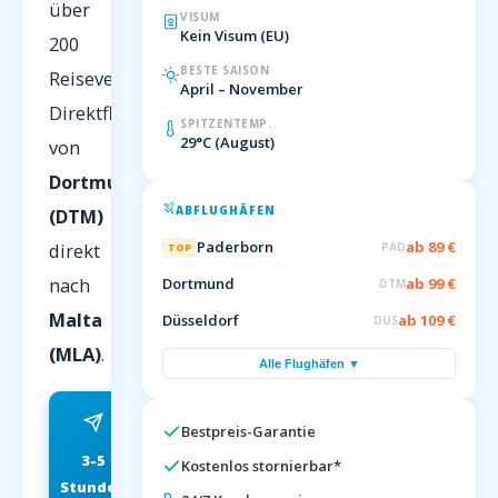
über
VISUM
Kein Visum (EU)
200
BESTE SAISON
Reiseveranstalter.
April – November
Direktflug
SPITZENTEMP.
29°C (August)
von
Dortmund
ABFLUGHÄFEN
(DTM)
Paderborn
ab 89 €
direkt
PAD
TOP
nach
Dortmund
ab 99 €
DTM
Malta
Düsseldorf
ab 109 €
DUS
(MLA)
.
Alle Flughäfen ▼
Bestpreis-Garantie
3-5
ab 89 EUR
Kostenlos stornierbar*
Stunden
FRÜHBUCHER P.P.