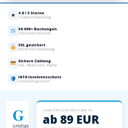
4.8 / 5 Sterne
★
Trustpilot Bewertung
50.000+ Buchungen
Zufriedene Reisende
SSL gesichert
256-bit Verschlüsselung
Sichere Zahlung
Visa · Mastercard · PayPal
IATA Insolvenzschutz
Gesetzlich gesichert
G
CHARTERFLÜGE NACH MALTA
ab 89 EUR
ünstige
p.P. inkl. aller Gebühren