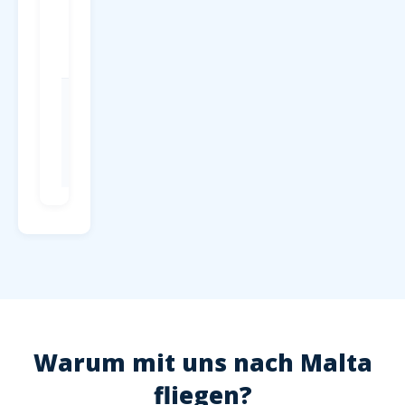
Parken
P1-P4 direkt
am
Terminal, ab
4 EUR/Tag
Check-in
Mind. 2
Stunden vor
Abflug,
Hochsaison
2,5 Stunden
Warum mit uns nach Malta
fliegen?