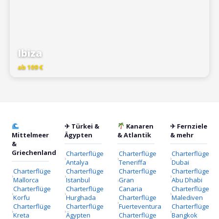
Ibiza
ab 109 €
✈ Türkei &
Kanaren
✈ Fernziele
Mittelmeer
Ägypten
& Atlantik
& mehr
&
Griechenland
Charterflüge
Charterflüge
Charterflüge
Antalya
Teneriffa
Dubai
Charterflüge
Charterflüge
Charterflüge
Charterflüge
Mallorca
Istanbul
Gran
Abu Dhabi
Charterflüge
Charterflüge
Canaria
Charterflüge
Korfu
Hurghada
Charterflüge
Malediven
Charterflüge
Charterflüge
Fuerteventura
Charterflüge
Kreta
Ägypten
Charterflüge
Bangkok