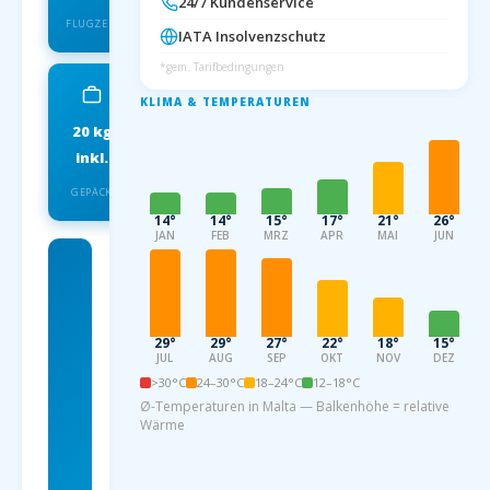
24/7 Kundenservice
FLUGZEIT
IATA Insolvenzschutz
*gem. Tarifbedingungen
KLIMA & TEMPERATUREN
20 kg
IATA
inkl.
INSOLVENZSCHUTZ
GEPÄCK
14°
14°
15°
17°
21°
26°
JAN
FEB
MRZ
APR
MAI
JUN
Charterflug
ab
Dortmund
29°
29°
27°
22°
18°
15°
JUL
AUG
SEP
OKT
NOV
DEZ
nach Malta
>30°C
24–30°C
18–24°C
12–18°C
Ø-Temperaturen in Malta — Balkenhöhe = relative
ab 89
Wärme
EUR