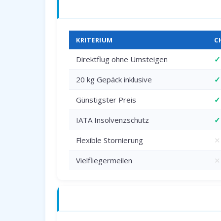
Charterflug vs. Linienflug — direkter 
KRITERIUM
C
Direktflug ohne Umsteigen
✓
20 kg Gepäck inklusive
✓
Günstigster Preis
✓
IATA Insolvenzschutz
✓
Flexible Stornierung
✕
Vielfliegermeilen
✕
Anreise zum Flughafen Dortmund (DT