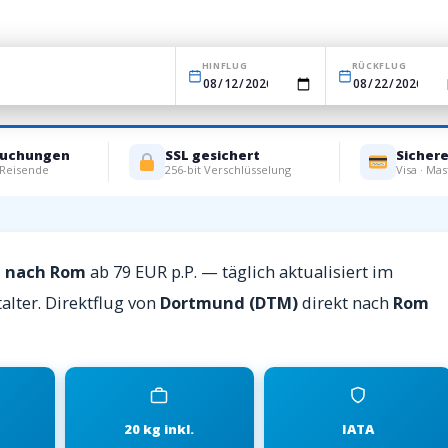
HINFLUG
RÜCKFLUG
Buchungen
SSL gesichert
Sicher
 Reisende
256-bit Verschlüsselung
Visa · Mas
d nach Rom
ab 79 EUR p.P. — täglich aktualisiert im
alter. Direktflug von
Dortmund (DTM)
direkt nach
Rom
20 kg inkl.
IATA