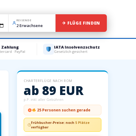
REISENDE
✈ FLÜGE FINDEN
e Zahlung
IATA Insolvenzschutz
tercard · PayPal
Gesetzlich gesichert
CHARTERFLÜGE NACH ROM
ab 89 EUR
p.P. inkl. aller Gebühren
25 Personen suchen gerade
Frühbucher-Preise: noch
5 Plätze
verfügbar