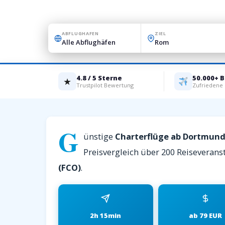
ABFLUGHAFEN
ZIEL
4.8 / 5 Sterne
50.000+ 
★
Trustpilot Bewertung
Zufriedene
G
ünstige
Charterflüge ab Dortmun
Preisvergleich über 200 Reiseveranst
(FCO)
.
2h 15min
ab 79 EUR