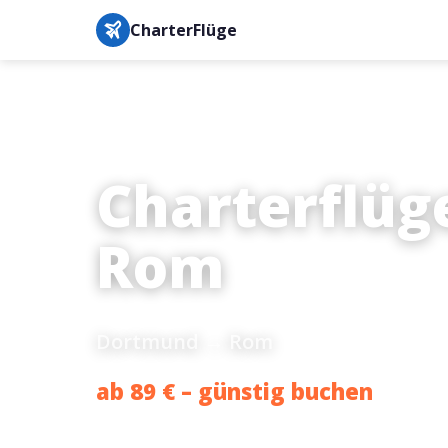
CharterFlüge
Charterflüg
Rom
Dortmund → Rom
ab 89 € – günstig buchen
Bestpreis-Garantie · IATA-gesichert · Buchung in unter 3 M