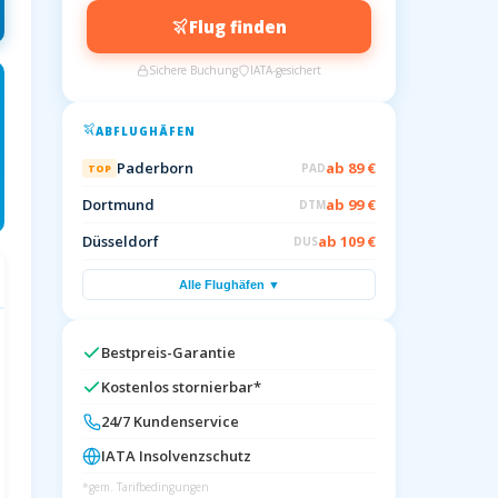
Flug finden
Sichere Buchung
IATA-gesichert
ABFLUGHÄFEN
Paderborn
ab 89 €
PAD
TOP
Dortmund
ab 99 €
DTM
Düsseldorf
ab 109 €
DUS
Alle Flughäfen ▼
Bestpreis-Garantie
Kostenlos stornierbar*
24/7 Kundenservice
IATA Insolvenzschutz
*gem. Tarifbedingungen