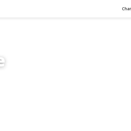
Char
e
inuten