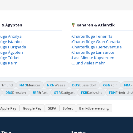
i & Ägypten
Kanaren & Atlantik
lüge Antalya
Charterflüge Teneriffa
lüge Istanbul
Charterflüge Gran Canaria
flüge Hurghada
Charterflüge Fuerteventura
lüge Ägypten
Charterflüge Lanzarote
lüge Türkei
Last-Minute Kapverden
lüge Kairn
... und vieles mehr
ortmund
FMO
Münster
NRN
Weeze
DUS
Düsseldorf
CGN
Köln
FRA
F
DRS
Dresden
ERF
Erfurt
STR
Stuttgart
FKB
Karlsruhe
FDH
Friedrichs
Apple Pay
Google Pay
SEPA
Sofort
Banküberweisung
 Ziele
Service