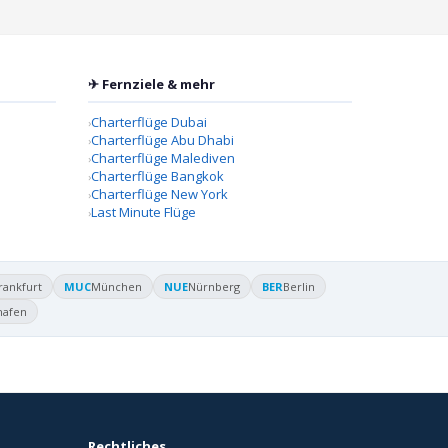
✈ Fernziele & mehr
Charterflüge Dubai
Charterflüge Abu Dhabi
Charterflüge Malediven
Charterflüge Bangkok
Charterflüge New York
Last Minute Flüge
rankfurt
MUC
München
NUE
Nürnberg
BER
Berlin
hafen
Rechtliches