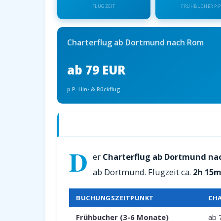
FLUGZEIT
FRÜHBUCHER P.P
Charterflug ab Dortmund nach Rom
ab 79 EUR
p.P. Hin- & Rückflug
Charterflüge ab Dortmund nach Rom —
D
er
Charterflug ab Dortmund na
ab Dortmund. Flugzeit ca.
2h 15m
BUCHUNGSZEITPUNKT
CH
Frühbucher (3-6 Monate)
ab 