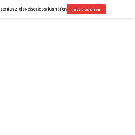
terflug
Ziele
Reisetipps
Flughäfen
Jetzt buchen