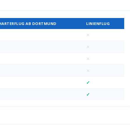
Vergleich
HARTERFLUG AB DORTMUND
LINIENFLUG
✕
✕
✕
✕
✓
✓
M)