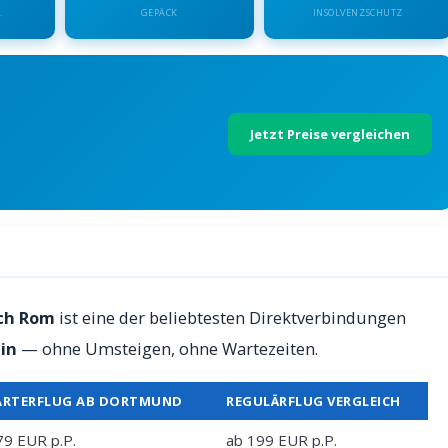
.
GEPÄCK
INSOLVENZSCHUTZ
Jetzt Preise vergleichen
 Preise 2026
ch Rom
ist eine der beliebtesten Direktverbindungen
in
— ohne Umsteigen, ohne Wartezeiten.
ARTERFLUG AB DORTMUND
REGULÄRFLUG VERGLEICH
79 EUR p.P.
ab 199 EUR p.P.