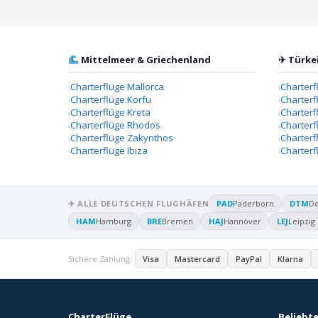
Mittelmeer & Griechenland
✈ Türke
Charterflüge Mallorca
Charterf
Charterflüge Korfu
Charterf
Charterflüge Kreta
Charter
Charterflüge Rhodos
Charterf
Charterflüge Zakynthos
Charterf
Charterflüge Ibiza
Charterf
✈ ALLE DEUTSCHEN FLUGHÄFEN
PAD
Paderborn
DTM
D
HAM
Hamburg
BRE
Bremen
HAJ
Hannover
LEJ
Leipzig
Sichere Zahlung:
Visa
Mastercard
PayPal
Klarna
CharterFlüge
Beliebte