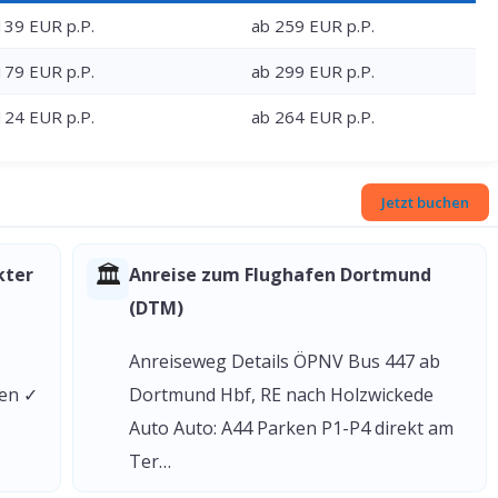
139 EUR p.P.
ab 259 EUR p.P.
179 EUR p.P.
ab 299 EUR p.P.
124 EUR p.P.
ab 264 EUR p.P.
Jetzt buchen
🏛
kter
Anreise zum Flughafen Dortmund
(DTM)
Anreiseweg Details ÖPNV Bus 447 ab
gen ✓
Dortmund Hbf, RE nach Holzwickede
Auto Auto: A44 Parken P1-P4 direkt am
Ter…