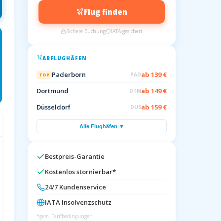
Flug finden
Sichere Buchung
IATA-gesichert
ABFLUGHÄFEN
Paderborn
ab 139 €
PAD
TOP
Dortmund
ab 149 €
DTM
Düsseldorf
ab 159 €
DUS
Alle Flughäfen ▼
Bestpreis-Garantie
Kostenlos stornierbar*
24/7 Kundenservice
IATA Insolvenzschutz
*gem. Tarifbedingungen