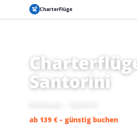
CharterFlüge
Charterflüg
Santorini
Dortmund → Santorini
ab 139 € – günstig buchen
Bestpreis-Garantie · IATA-gesichert · Buchung in unter 3 M