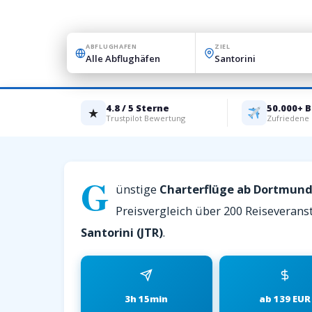
ABFLUGHAFEN
ZIEL
4.8 / 5 Sterne
50.000+ 
★
Trustpilot Bewertung
Zufriedene
G
ünstige
Charterflüge ab Dortmund
Preisvergleich über 200 Reiseveranst
Santorini (JTR)
.
3h 15min
ab 139 EUR