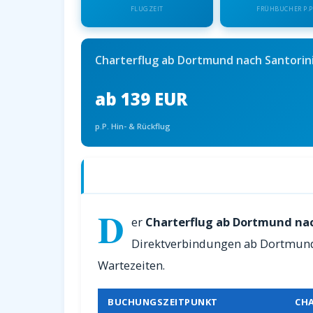
FLUGZEIT
FRÜHBUCHER P.P
Charterflug ab Dortmund nach Santorin
ab 139 EUR
p.P. Hin- & Rückflug
Charterflüge ab Dortmund nach Santor
D
er
Charterflug ab Dortmund nac
Direktverbindungen ab Dortmund.
Wartezeiten.
BUCHUNGSZEITPUNKT
CH