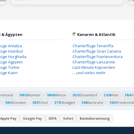
i & Ägypten
Kanaren & Atlantik
lüge Antalya
Charterflüge Teneriffa
lüge Istanbul
Charterflüge Gran Canaria
flüge Hurghada
Charterflüge Fuerteventura
lüge Ägypten
Charterflüge Lanzarote
lüge Türkei
Last-Minute Kapverden
lüge Kairn
... und vieles mehr
ortmund
FMO
Münster
NRN
Weeze
DUS
Düsseldorf
CGN
Köln
FRA
F
DRS
Dresden
ERF
Erfurt
STR
Stuttgart
FKB
Karlsruhe
FDH
Friedrichs
Apple Pay
Google Pay
SEPA
Sofort
Banküberweisung