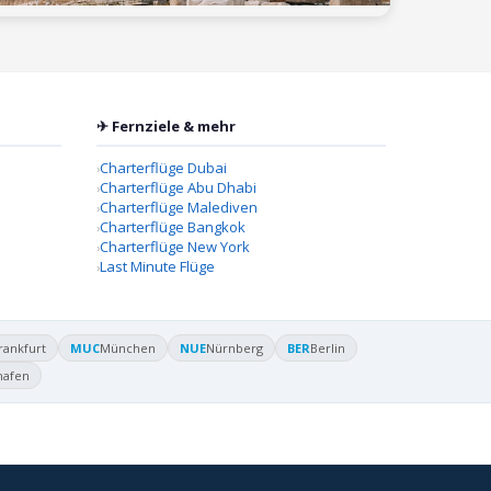
✈ Fernziele & mehr
Charterflüge Dubai
Charterflüge Abu Dhabi
Charterflüge Malediven
Charterflüge Bangkok
Charterflüge New York
Last Minute Flüge
rankfurt
MUC
München
NUE
Nürnberg
BER
Berlin
hafen