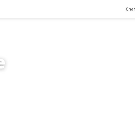
Char
e
inuten