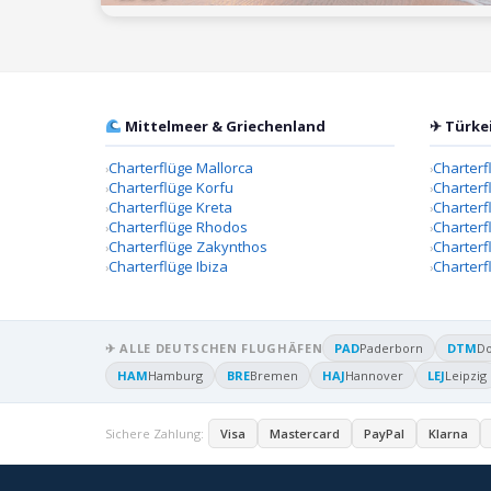
Mittelmeer & Griechenland
✈ Türke
Charterflüge Mallorca
Charterf
Charterflüge Korfu
Charterf
Charterflüge Kreta
Charter
Charterflüge Rhodos
Charterf
Charterflüge Zakynthos
Charterf
Charterflüge Ibiza
Charterf
✈ ALLE DEUTSCHEN FLUGHÄFEN
PAD
Paderborn
DTM
D
HAM
Hamburg
BRE
Bremen
HAJ
Hannover
LEJ
Leipzig
Sichere Zahlung:
Visa
Mastercard
PayPal
Klarna