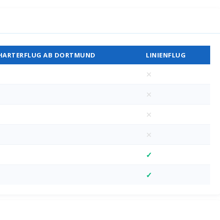
Vergleich
HARTERFLUG AB DORTMUND
LINIENFLUG
✕
✕
✕
✕
✓
✓
M)