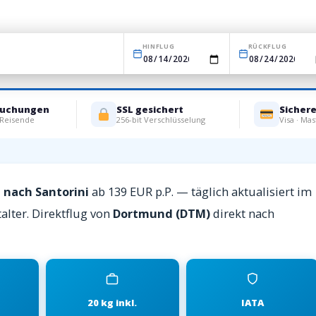
HINFLUG
RÜCKFLUG
Buchungen
SSL gesichert
Sicher
 Reisende
256-bit Verschlüsselung
Visa · Mas
 nach Santorini
ab 139 EUR p.P. — täglich aktualisiert im
alter. Direktflug von
Dortmund (DTM)
direkt nach
20 kg inkl.
IATA