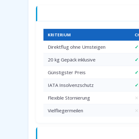
Charterflug vs. Linienflug — direkter 
KRITERIUM
C
Direktflug ohne Umsteigen
✓
20 kg Gepäck inklusive
✓
Günstigster Preis
✓
IATA Insolvenzschutz
✓
Flexible Stornierung
✕
Vielfliegermeilen
✕
Anreise zum Flughafen Dortmund (DT