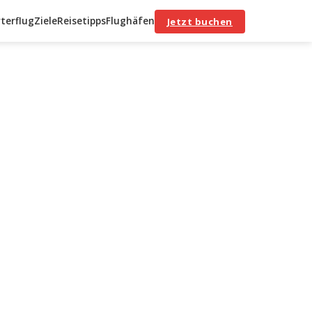
terflug
Ziele
Reisetipps
Flughäfen
Jetzt buchen