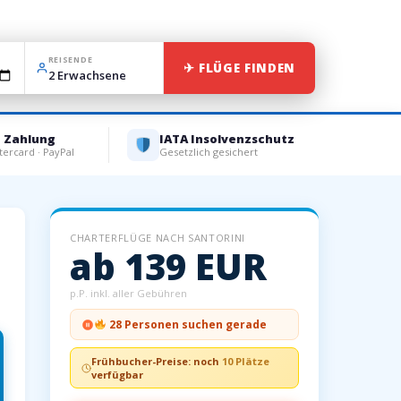
REISENDE
✈ FLÜGE FINDEN
e Zahlung
IATA Insolvenzschutz
tercard · PayPal
Gesetzlich gesichert
CHARTERFLÜGE NACH SANTORINI
ab 139 EUR
p.P. inkl. aller Gebühren
28 Personen suchen gerade
Frühbucher-Preise: noch
10 Plätze
verfügbar