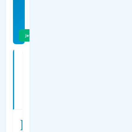
EUR
p.P. Hin- &
Rückflug
Jetzt Preise vergleichen
Charterflüge
ab
Dortmund
nach
Sardinien
—
Preise
2026
D
er
Charterflug