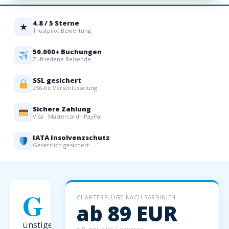
4.8 / 5 Sterne
★
Trustpilot Bewertung
50.000+ Buchungen
Zufriedene Reisende
SSL gesichert
256-bit Verschlüsselung
Sichere Zahlung
Visa · Mastercard · PayPal
IATA Insolvenzschutz
Gesetzlich gesichert
G
CHARTERFLÜGE NACH SARDINIEN
ab 89 EUR
ünstige
p.P. inkl. aller Gebühren