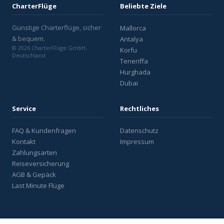
CharterFlüge
Beliebte Ziele
Günstige Charterflüge, sicher
Mallorca
& bequem.
Antalya
© 2026 CharterFlüge GmbH,
Korfu
Deutschland
Teneriffa
Hurghada
Dubai
Service
Rechtliches
FAQ & Kundenfragen
Datenschutz
Kontakt
Impressum
Zahlungsarten
Reiseversicherung
AGB & Gepäck
Last Minute Flüge