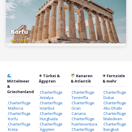
Korfu
ab 119 €
✈ Türkei &
Kanaren
✈ Fernziele
Mittelmeer
Ägypten
& Atlantik
& mehr
&
Griechenland
Charterflüge
Charterflüge
Charterflüge
Antalya
Teneriffa
Dubai
Charterflüge
Charterflüge
Charterflüge
Charterflüge
Mallorca
Istanbul
Gran
Abu Dhabi
Charterflüge
Charterflüge
Canaria
Charterflüge
Korfu
Hurghada
Charterflüge
Malediven
Charterflüge
Charterflüge
Fuerteventura
Charterflüge
Kreta
Ägypten
Charterflüge
Bangkok