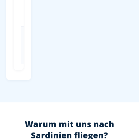
Parken
P1-P4 direkt
am
Terminal, ab
4 EUR/Tag
Check-in
Mind. 2
Stunden vor
Abflug,
Hochsaison
2,5 Stunden
Warum mit uns nach
Sardinien fliegen?