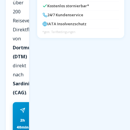
über
Kostenlos stornierbar*
200
24/7 Kundenservice
Reiseveranstalter.
IATA Insolvenzschutz
Direktflug
*gem. Tarifbedingungen
von
Dortmund
(DTM)
direkt
nach
Sardinien
(CAG)
.
2h
ab 89 EUR
40min
FRÜHBUCHER P.P.