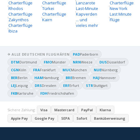
Charterflüge
Charterflüge
Lanzarote
Charterflüge
Rhodos
Türkei
Last-Minute
New York
Charterflüge
Charterflüge
Kapverden
Last Minute
Zakynthos
Kairn
... und
Flüge
Charterflüge
vieles mehr
Ibiza
✈ ALLE DEUTSCHEN FLUGHÄFEN
PAD
Paderborn
DTM
Dortmund
FMO
Münster
NRN
Weeze
DUS
Düsseldorf
CGN
Köln
FRA
Frankfurt
MUC
München
NUE
Nürnberg
BER
Berlin
HAM
Hamburg
BRE
Bremen
HAJ
Hannover
LEJ
Leipzig
DRS
Dresden
ERF
Erfurt
STR
Stuttgart
FKB
Karlsruhe
FDH
Friedrichshafen
Sichere Zahlung:
Visa
Mastercard
PayPal
Klarna
Apple Pay
Google Pay
SEPA
Sofort
Banküberweisung