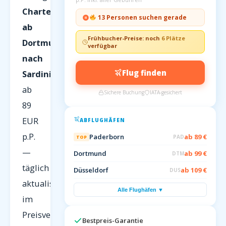
Charterflüge
13 Personen suchen gerade
ab
Frühbucher-Preise: noch
6 Plätze
Dortmund
verfügbar
nach
Flug finden
Sardinien
ab
Sichere Buchung
IATA-gesichert
89
EUR
ABFLUGHÄFEN
p.P.
Paderborn
ab 89 €
PAD
TOP
—
Dortmund
ab 99 €
DTM
täglich
Düsseldorf
ab 109 €
DUS
aktualisiert
Alle Flughäfen ▼
im
Preisvergleich
Bestpreis-Garantie