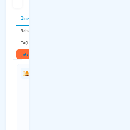
Über Sardinien
Reisetipps
FAQ
Jetzt buchen
🏛
Charterflug
Anreise
vs.
zum
Linienflug
Flughafen
— direkter
Dortmund
Vergleich
(DTM)
Kriterium
Anreiseweg
Charterflug
Details