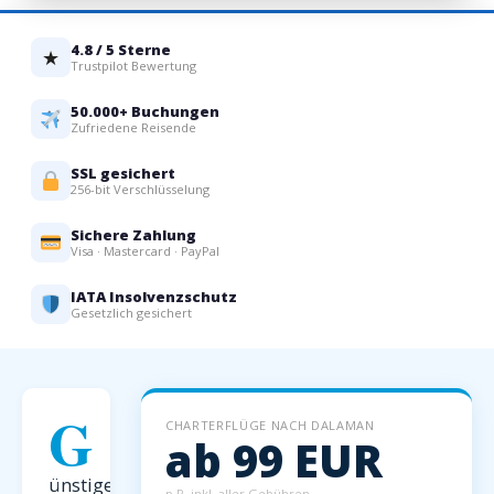
4.8 / 5 Sterne
★
Trustpilot Bewertung
50.000+ Buchungen
Zufriedene Reisende
SSL gesichert
256-bit Verschlüsselung
Sichere Zahlung
Visa · Mastercard · PayPal
IATA Insolvenzschutz
Gesetzlich gesichert
G
CHARTERFLÜGE NACH DALAMAN
ab 99 EUR
ünstige
p.P. inkl. aller Gebühren