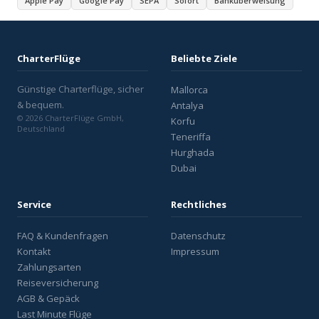
Apple Pay
Google Pay
SEPA
Sofort
Banküberweisung
CharterFlüge
Beliebte Ziele
Günstige Charterflüge, sicher
Mallorca
& bequem.
Antalya
© 2026 CharterFlüge GmbH,
Korfu
Deutschland
Teneriffa
Hurghada
Dubai
Service
Rechtliches
FAQ & Kundenfragen
Datenschutz
Kontakt
Impressum
Zahlungsarten
Reiseversicherung
AGB & Gepäck
Last Minute Flüge