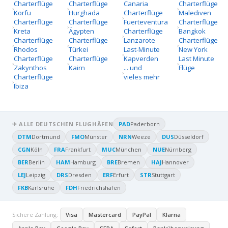
Charterflüge
Charterflüge
Canaria
Charterflüge
Korfu
Hurghada
Charterflüge
Malediven
Charterflüge
Charterflüge
Fuerteventura
Charterflüge
Kreta
Ägypten
Charterflüge
Bangkok
Charterflüge
Charterflüge
Lanzarote
Charterflüge
Rhodos
Türkei
Last-Minute
New York
Charterflüge
Charterflüge
Kapverden
Last Minute
Zakynthos
Kairn
... und
Flüge
Charterflüge
vieles mehr
Ibiza
✈ ALLE DEUTSCHEN FLUGHÄFEN
PAD
Paderborn
DTM
Dortmund
FMO
Münster
NRN
Weeze
DUS
Düsseldorf
CGN
Köln
FRA
Frankfurt
MUC
München
NUE
Nürnberg
BER
Berlin
HAM
Hamburg
BRE
Bremen
HAJ
Hannover
LEJ
Leipzig
DRS
Dresden
ERF
Erfurt
STR
Stuttgart
FKB
Karlsruhe
FDH
Friedrichshafen
Sichere Zahlung:
Visa
Mastercard
PayPal
Klarna