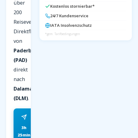
über
Kostenlos stornierbar*
200
24/7 Kundenservice
Reiseveranstalter.
IATA Insolvenzschutz
Direktflug
*gem. Tarifbedingungen
von
Paderborn
(PAD)
direkt
nach
Dalaman
(DLM)
.
3h
ab 89 EUR
25min
FRÜHBUCHER P.P.