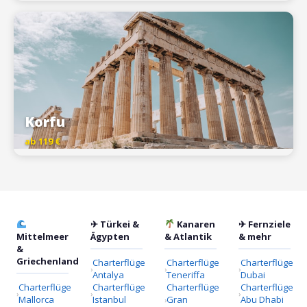
Korfu
ab 119 €
✈ Türkei &
Kanaren
✈ Fernziele
Mittelmeer
Ägypten
& Atlantik
& mehr
&
Griechenland
Charterflüge
Charterflüge
Charterflüge
Antalya
Teneriffa
Dubai
Charterflüge
Charterflüge
Charterflüge
Charterflüge
Mallorca
Istanbul
Gran
Abu Dhabi