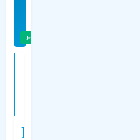
EUR
p.P. Hin- &
Rückflug
Jetzt Preise vergleichen
Charterflüge
ab
Paderborn
nach
Dalaman
—
Preise
2026
D
er
Charterflug