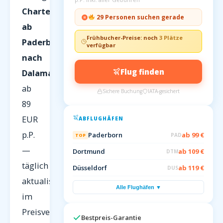
Charterflüge
29 Personen suchen gerade
ab
Frühbucher-Preise: noch
3 Plätze
Paderborn
verfügbar
nach
Flug finden
Dalaman
ab
Sichere Buchung
IATA-gesichert
89
EUR
ABFLUGHÄFEN
p.P.
Paderborn
ab 99 €
PAD
TOP
—
Dortmund
ab 109 €
DTM
täglich
Düsseldorf
ab 119 €
DUS
aktualisiert
Alle Flughäfen ▼
im
Preisvergleich
Bestpreis-Garantie