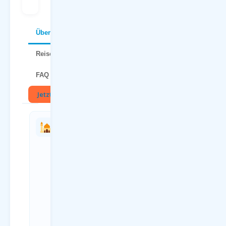
Über Kroatien
Reisetipps
FAQ
Jetzt buchen
🏛
Charterflug
Anreise
vs.
zum
Linienflug
Flughafen
— direkter
Paderborn
Vergleich
(PAD)
Kriterium
Anreiseweg
Charterflug
Details