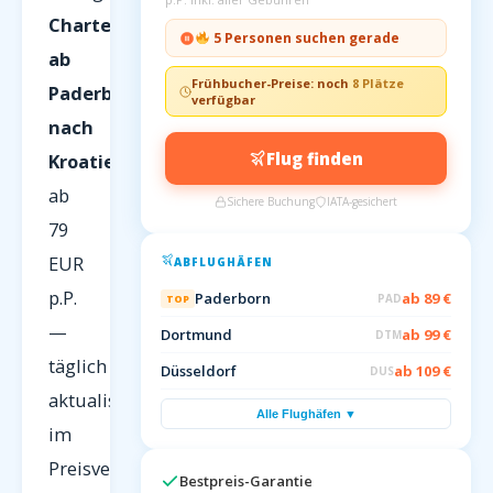
Charterflüge
5 Personen suchen gerade
ab
Frühbucher-Preise: noch
8 Plätze
Paderborn
verfügbar
nach
Flug finden
Kroatien
ab
Sichere Buchung
IATA-gesichert
79
EUR
ABFLUGHÄFEN
p.P.
Paderborn
ab 89 €
PAD
TOP
—
Dortmund
ab 99 €
DTM
täglich
Düsseldorf
ab 109 €
DUS
aktualisiert
Alle Flughäfen ▼
im
Preisvergleich
Bestpreis-Garantie