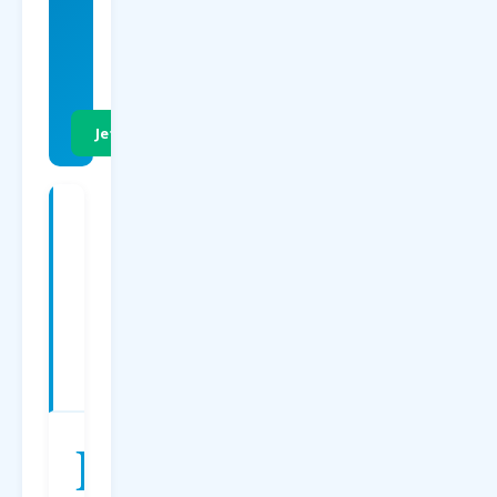
EUR
p.P. Hin- &
Rückflug
Jetzt Preise vergleichen
Charterflüge
ab
Paderborn
nach
Kroatien
—
Preise
2026
D
er
Charterflug