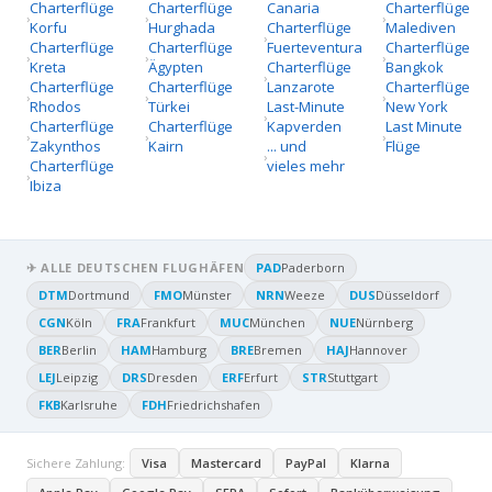
Charterflüge
Charterflüge
Canaria
Charterflüge
Korfu
Hurghada
Charterflüge
Malediven
Charterflüge
Charterflüge
Fuerteventura
Charterflüge
Kreta
Ägypten
Charterflüge
Bangkok
Charterflüge
Charterflüge
Lanzarote
Charterflüge
Rhodos
Türkei
Last-Minute
New York
Charterflüge
Charterflüge
Kapverden
Last Minute
Zakynthos
Kairn
... und
Flüge
Charterflüge
vieles mehr
Ibiza
✈ ALLE DEUTSCHEN FLUGHÄFEN
PAD
Paderborn
DTM
Dortmund
FMO
Münster
NRN
Weeze
DUS
Düsseldorf
CGN
Köln
FRA
Frankfurt
MUC
München
NUE
Nürnberg
BER
Berlin
HAM
Hamburg
BRE
Bremen
HAJ
Hannover
LEJ
Leipzig
DRS
Dresden
ERF
Erfurt
STR
Stuttgart
FKB
Karlsruhe
FDH
Friedrichshafen
Sichere Zahlung:
Visa
Mastercard
PayPal
Klarna