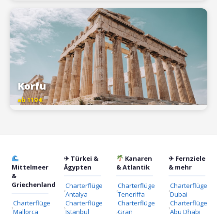
Korfu
ab 119 €
✈ Türkei &
Kanaren
✈ Fernziele
Mittelmeer
Ägypten
& Atlantik
& mehr
&
Griechenland
Charterflüge
Charterflüge
Charterflüge
Antalya
Teneriffa
Dubai
Charterflüge
Charterflüge
Charterflüge
Charterflüge
Mallorca
Istanbul
Gran
Abu Dhabi