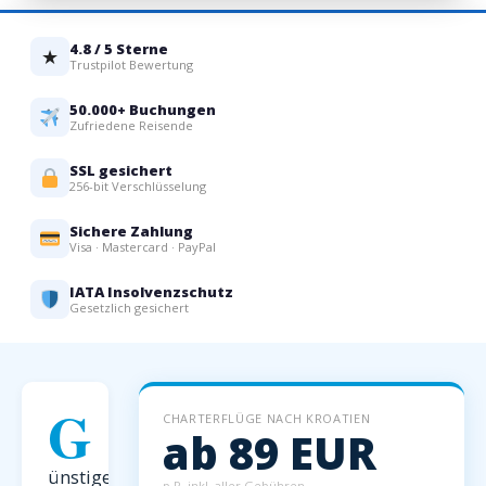
4.8 / 5 Sterne
★
Trustpilot Bewertung
50.000+ Buchungen
Zufriedene Reisende
SSL gesichert
256-bit Verschlüsselung
Sichere Zahlung
Visa · Mastercard · PayPal
IATA Insolvenzschutz
Gesetzlich gesichert
G
CHARTERFLÜGE NACH KROATIEN
ab 89 EUR
ünstige
p.P. inkl. aller Gebühren