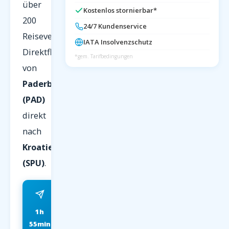
über
Kostenlos stornierbar*
200
24/7 Kundenservice
Reiseveranstalter.
IATA Insolvenzschutz
Direktflug
*gem. Tarifbedingungen
von
Paderborn
(PAD)
direkt
nach
Kroatien
(SPU)
.
1h
ab 79 EUR
55min
FRÜHBUCHER P.P.