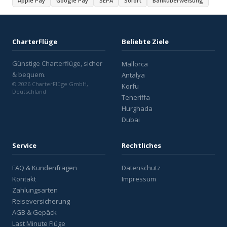
Apple Pay
Google Pay
SEPA
Sofort
Banküberweisung
CharterFlüge
Beliebte Ziele
Günstige Charterflüge, sicher
Mallorca
& bequem.
Antalya
© 2026 CharterFlüge GmbH,
Korfu
Deutschland
Teneriffa
Hurghada
Dubai
Service
Rechtliches
FAQ & Kundenfragen
Datenschutz
Kontakt
Impressum
Zahlungsarten
Reiseversicherung
AGB & Gepäck
Last Minute Flüge