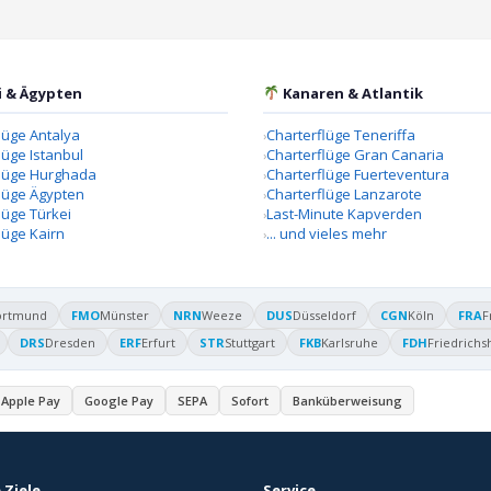
i & Ägypten
Kanaren & Atlantik
lüge Antalya
Charterflüge Teneriffa
lüge Istanbul
Charterflüge Gran Canaria
flüge Hurghada
Charterflüge Fuerteventura
lüge Ägypten
Charterflüge Lanzarote
lüge Türkei
Last-Minute Kapverden
lüge Kairn
... und vieles mehr
ortmund
FMO
Münster
NRN
Weeze
DUS
Düsseldorf
CGN
Köln
FRA
F
DRS
Dresden
ERF
Erfurt
STR
Stuttgart
FKB
Karlsruhe
FDH
Friedrichs
Apple Pay
Google Pay
SEPA
Sofort
Banküberweisung
 Ziele
Service