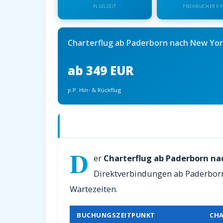
FLUGZEIT
FRÜHBUCHER P.P
Charterflug ab Paderborn nach New Yo
ab 349 EUR
p.P. Hin- & Rückflug
Charterflüge ab Paderborn nach New 
D
er
Charterflug ab Paderborn n
Direktverbindungen ab Paderborn.
Wartezeiten.
BUCHUNGSZEITPUNKT
CHA