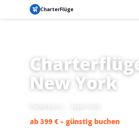
CharterFlüge
Charterflüg
New York
Paderborn → New York
ab 399 € – günstig buchen
Bestpreis-Garantie · IATA-gesichert · Buchung in unter 3 M