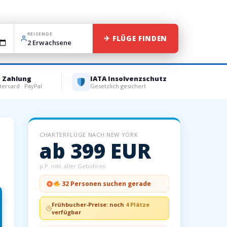
REISENDE
✈ FLÜGE FINDEN
e Zahlung
IATA Insolvenzschutz
tercard · PayPal
Gesetzlich gesichert
CHARTERFLÜGE NACH NEW YORK
ab 399 EUR
p.P. inkl. aller Gebühren
32 Personen suchen gerade
Frühbucher-Preise: noch
4 Plätze
verfügbar