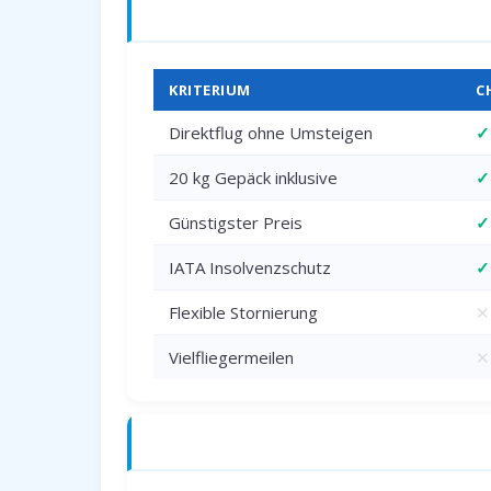
Charterflug vs. Linienflug — direkter 
KRITERIUM
C
Direktflug ohne Umsteigen
✓
20 kg Gepäck inklusive
✓
Günstigster Preis
✓
IATA Insolvenzschutz
✓
Flexible Stornierung
✕
Vielfliegermeilen
✕
Anreise zum Flughafen Paderborn (PA