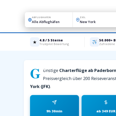
ABFLUGHAFEN
ZIEL
4.8 / 5 Sterne
50.000+ 
★
Trustpilot Bewertung
Zufriedene
G
ünstige
Charterflüge ab Paderbor
Preisvergleich über 200 Reiseveranst
York (JFK)
.
9h 30min
ab 349 EUR