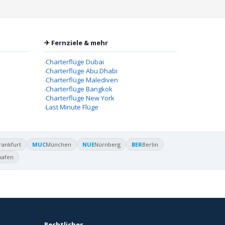
✈ Fernziele & mehr
Charterflüge Dubai
Charterflüge Abu Dhabi
Charterflüge Malediven
Charterflüge Bangkok
Charterflüge New York
Last Minute Flüge
rankfurt
MUC
München
NUE
Nürnberg
BER
Berlin
hafen
Rechtliches