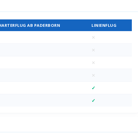
Vergleich
HARTERFLUG AB PADERBORN
LINIENFLUG
✕
✕
✕
✕
✓
✓
D)