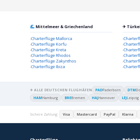
Mittelmeer & Griechenland
✈ Türke
Charterflüge Mallorca
Charterf
Charterflüge Korfu
Charterf
Charterflüge Kreta
Charter
Charterflüge Rhodos
Charterf
Charterflüge Zakynthos
Charterf
Charterflüge Ibiza
Charterf
✈ ALLE DEUTSCHEN FLUGHÄFEN
PAD
Paderborn
DTM
D
HAM
Hamburg
BRE
Bremen
HAJ
Hannover
LEJ
Leipzig
Sichere Zahlung:
Visa
Mastercard
PayPal
Klarna
CharterFlüge
Beliebte