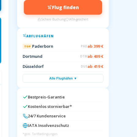
Flug finden
Sichere Buchung
IATA-gesichert
ABFLUGHÄFEN
Paderborn
ab 399 €
PAD
TOP
Dortmund
ab 409 €
DTM
Düsseldorf
ab 419 €
DUS
Alle Flughäfen ▼
Bestpreis-Garantie
Kostenlos stornierbar*
24/7 Kundenservice
IATA Insolvenzschutz
*gem. Tarifbedingungen