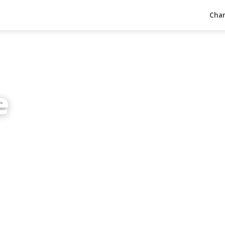
Char
e
inuten