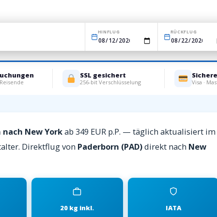
HINFLUG
RÜCKFLUG
Buchungen
SSL gesichert
Sicher
 Reisende
256-bit Verschlüsselung
Visa · Mas
n nach New York
ab 349 EUR p.P. — täglich aktualisiert im
alter. Direktflug von
Paderborn (PAD)
direkt nach
New
20 kg inkl.
IATA