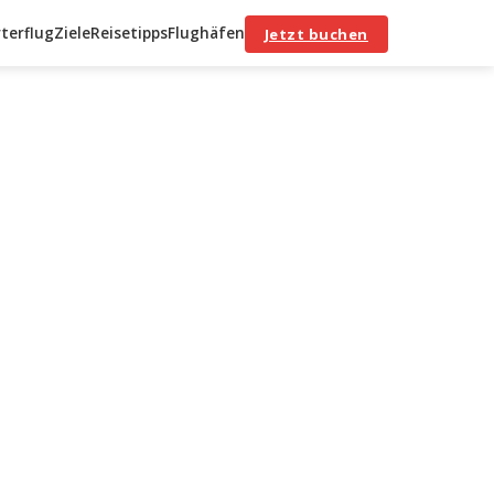
terflug
Ziele
Reisetipps
Flughäfen
Jetzt buchen