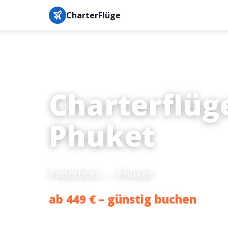
CharterFlüge
Charterflüg
Phuket
Paderborn → Phuket
ab 449 € – günstig buchen
Bestpreis-Garantie · IATA-gesichert · Buchung in unter 3 M