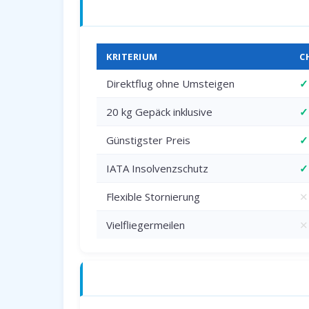
Charterflug vs. Linienflug — direkter 
KRITERIUM
C
Direktflug ohne Umsteigen
✓
20 kg Gepäck inklusive
✓
Günstigster Preis
✓
IATA Insolvenzschutz
✓
Flexible Stornierung
✕
Vielfliegermeilen
✕
Anreise zum Flughafen Paderborn (PA