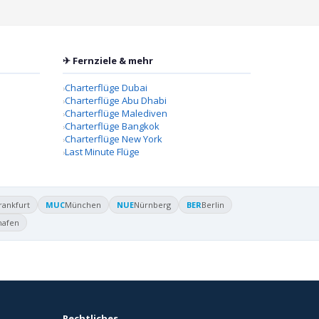
✈ Fernziele & mehr
Charterflüge Dubai
Charterflüge Abu Dhabi
Charterflüge Malediven
Charterflüge Bangkok
Charterflüge New York
Last Minute Flüge
rankfurt
MUC
München
NUE
Nürnberg
BER
Berlin
hafen
Rechtliches