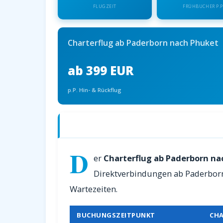
FLUGZEIT
FRÜHBUCHER P.P
Charterflug ab Paderborn nach Phuket
ab 399 EUR
p.P. Hin- & Rückflug
Charterflüge ab Paderborn nach Phuke
D
er
Charterflug ab Paderborn na
Direktverbindungen ab Paderborn.
Wartezeiten.
BUCHUNGSZEITPUNKT
CHA