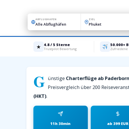
ABFLUGHAFEN
ZIEL
4.8 / 5 Sterne
50.000+ 
★
Trustpilot Bewertung
Zufriedene
G
ünstige
Charterflüge ab Paderbor
Preisvergleich über 200 Reiseveranst
(HKT)
.
11h 30min
ab 399 EUR