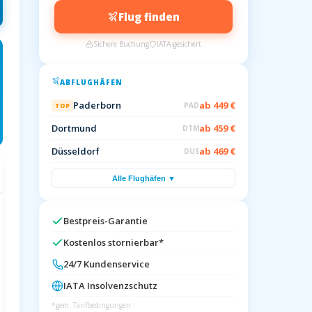
Flug finden
Sichere Buchung
IATA-gesichert
ABFLUGHÄFEN
Paderborn
ab 449 €
PAD
TOP
Dortmund
ab 459 €
DTM
Düsseldorf
ab 469 €
DUS
Alle Flughäfen ▼
Bestpreis-Garantie
Kostenlos stornierbar*
24/7 Kundenservice
IATA Insolvenzschutz
*gem. Tarifbedingungen