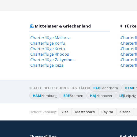
Mittelmeer & Griechenland
✈ Türke
Charterflüge Mallorca
Charterf
Charterflüge Korfu
Charterf
Charterflüge Kreta
Charter
Charterflüge Rhodos
Charterf
Charterflüge Zakynthos
Charterf
Charterflüge Ibiza
Charterf
✈ ALLE DEUTSCHEN FLUGHÄFEN
PAD
Paderborn
DTM
D
HAM
Hamburg
BRE
Bremen
HAJ
Hannover
LEJ
Leipzig
Sichere Zahlung:
Visa
Mastercard
PayPal
Klarna
CharterFlüge
Beliebte