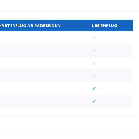
Vergleich
HARTERFLUG AB PADERBORN
LINIENFLUG
✕
✕
✕
✕
✓
✓
D)