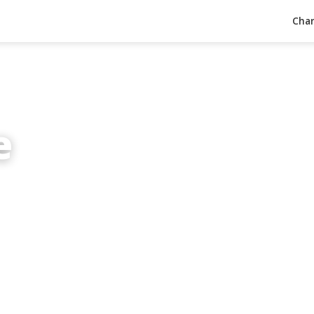
Char
e
inuten