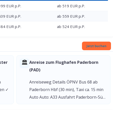
399 EUR p.P.
ab 519 EUR p.P.
439 EUR p.P.
ab 559 EUR p.P.
384 EUR p.P.
ab 524 EUR p.P.
Jetzt buchen
🏛
kter
Anreise zum Flughafen Paderborn
(PAD)
n
Anreiseweg Details ÖPNV Bus 68 ab
gen ✓
Paderborn Hbf (30 min), Taxi ca. 15 min
Auto Auto: A33 Ausfahrt Paderborn-Sü…