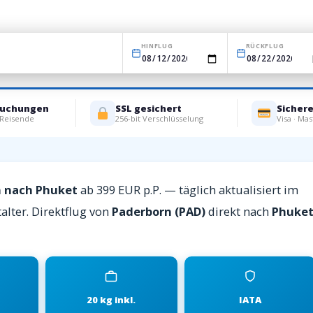
HINFLUG
RÜCKFLUG
Buchungen
SSL gesichert
Sicher
 Reisende
256-bit Verschlüsselung
Visa · Mas
n nach Phuket
ab 399 EUR p.P. — täglich aktualisiert im
alter. Direktflug von
Paderborn (PAD)
direkt nach
Phuke
20 kg inkl.
IATA