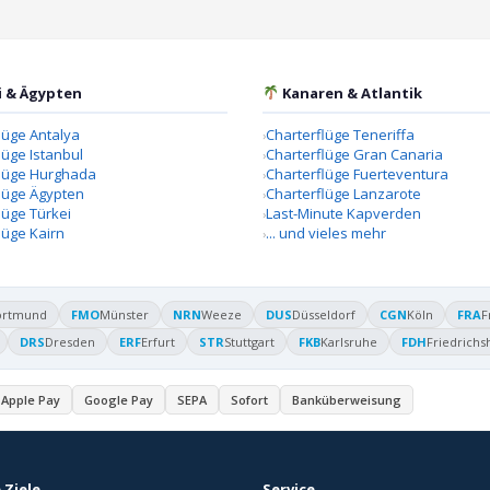
i & Ägypten
Kanaren & Atlantik
lüge Antalya
Charterflüge Teneriffa
lüge Istanbul
Charterflüge Gran Canaria
flüge Hurghada
Charterflüge Fuerteventura
lüge Ägypten
Charterflüge Lanzarote
lüge Türkei
Last-Minute Kapverden
lüge Kairn
... und vieles mehr
ortmund
FMO
Münster
NRN
Weeze
DUS
Düsseldorf
CGN
Köln
FRA
F
DRS
Dresden
ERF
Erfurt
STR
Stuttgart
FKB
Karlsruhe
FDH
Friedrichs
Apple Pay
Google Pay
SEPA
Sofort
Banküberweisung
 Ziele
Service