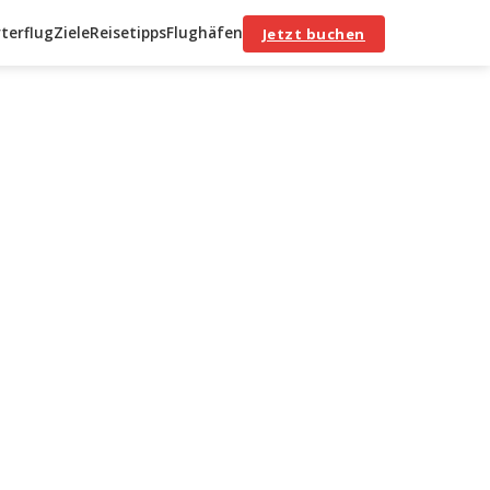
terflug
Ziele
Reisetipps
Flughäfen
Jetzt buchen