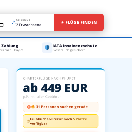
REISENDE
✈ FLÜGE FINDEN
e Zahlung
IATA Insolvenzschutz
tercard · PayPal
Gesetzlich gesichert
CHARTERFLÜGE NACH PHUKET
ab 449 EUR
t
p.P. inkl. aller Gebühren
31 Personen suchen gerade
Frühbucher-Preise: noch
5 Plätze
verfügbar