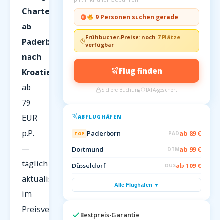
Charterflüge
9 Personen suchen gerade
ab
Frühbucher-Preise: noch
7 Plätze
Paderborn
verfügbar
nach
Flug finden
Kroatien
ab
Sichere Buchung
IATA-gesichert
79
EUR
ABFLUGHÄFEN
p.P.
Paderborn
ab 89 €
PAD
TOP
—
Dortmund
ab 99 €
DTM
täglich
Düsseldorf
ab 109 €
DUS
aktualisiert
Alle Flughäfen ▼
im
Preisvergleich
Bestpreis-Garantie