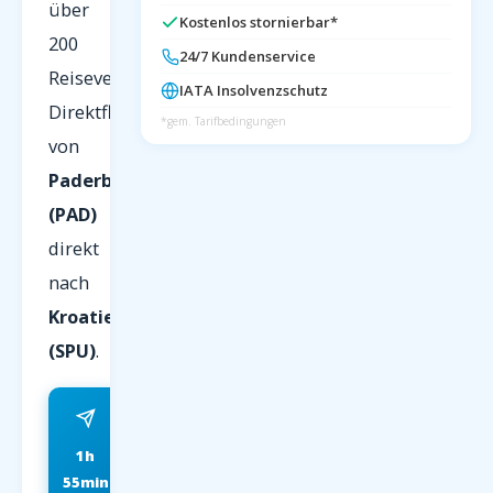
über
Kostenlos stornierbar*
200
24/7 Kundenservice
Reiseveranstalter.
IATA Insolvenzschutz
Direktflug
*gem. Tarifbedingungen
von
Paderborn
(PAD)
direkt
nach
Kroatien
(SPU)
.
1h
ab 79 EUR
55min
FRÜHBUCHER P.P.