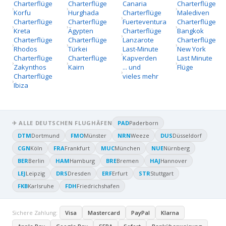
Charterflüge
Charterflüge
Canaria
Charterflüge
Korfu
Hurghada
Charterflüge
Malediven
Charterflüge
Charterflüge
Fuerteventura
Charterflüge
Kreta
Ägypten
Charterflüge
Bangkok
Charterflüge
Charterflüge
Lanzarote
Charterflüge
Rhodos
Türkei
Last-Minute
New York
Charterflüge
Charterflüge
Kapverden
Last Minute
Zakynthos
Kairn
... und
Flüge
Charterflüge
vieles mehr
Ibiza
✈ ALLE DEUTSCHEN FLUGHÄFEN
PAD
Paderborn
DTM
Dortmund
FMO
Münster
NRN
Weeze
DUS
Düsseldorf
CGN
Köln
FRA
Frankfurt
MUC
München
NUE
Nürnberg
BER
Berlin
HAM
Hamburg
BRE
Bremen
HAJ
Hannover
LEJ
Leipzig
DRS
Dresden
ERF
Erfurt
STR
Stuttgart
FKB
Karlsruhe
FDH
Friedrichshafen
Sichere Zahlung:
Visa
Mastercard
PayPal
Klarna