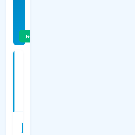
EUR
p.P. Hin- &
Rückflug
Jetzt Preise vergleichen
Charterflüge
ab
Paderborn
nach
Kroatien
—
Preise
2026
D
er
Charterflug