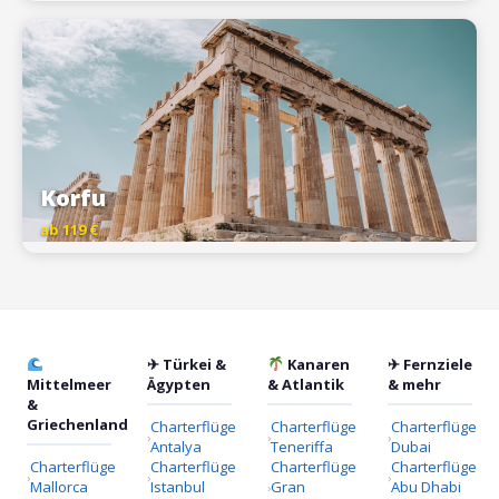
Korfu
ab 119 €
✈ Türkei &
Kanaren
✈ Fernziele
Mittelmeer
Ägypten
& Atlantik
& mehr
&
Griechenland
Charterflüge
Charterflüge
Charterflüge
Antalya
Teneriffa
Dubai
Charterflüge
Charterflüge
Charterflüge
Charterflüge
Mallorca
Istanbul
Gran
Abu Dhabi