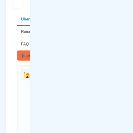
Über Split
Reisetipps
FAQ
Jetzt buchen
🏛
Charterflug
Anreise
vs.
zum
Linienflug
Flughafen
— direkter
Paderborn
Vergleich
(PAD)
Kriterium
Anreiseweg
Charterflug
Details