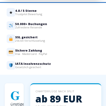
4.8 / 5 Sterne
★
Trustpilot Bewertung
50.000+ Buchungen
Zufriedene Reisende
SSL gesichert
256-bit Verschlüsselung
Sichere Zahlung
Visa · Mastercard · PayPal
IATA Insolvenzschutz
Gesetzlich gesichert
G
CHARTERFLÜGE NACH SPLIT
ab 89 EUR
ünstige
p.P. inkl. aller Gebühren