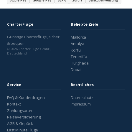
Apple Pay
Google Pay
SEPA
Sofort
Banküberweisung
CharterFlüge
Beliebte Ziele
Günstige Charterflüge, sicher
Mallorca
& bequem.
Antalya
© 2026 CharterFlüge GmbH,
Korfu
Deutschland
Teneriffa
Hurghada
Dubai
Service
Rechtliches
FAQ & Kundenfragen
Datenschutz
Kontakt
Impressum
Zahlungsarten
Reiseversicherung
AGB & Gepäck
Last Minute Flüge