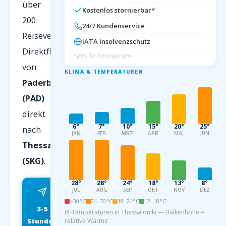
über
Kostenlos stornierbar*
200
24/7 Kundenservice
Reiseveranstalter.
IATA Insolvenzschutz
Direktflug
*gem. Tarifbedingungen
von
KLIMA & TEMPERATUREN
Paderborn
(PAD)
direkt
6°
7°
10°
15°
20°
25°
nach
JAN
FEB
MRZ
APR
MAI
JUN
Thessaloniki
(SKG)
.
28°
28°
24°
18°
13°
8°
JUL
AUG
SEP
OKT
NOV
DEZ
>30°C
24–30°C
18–24°C
12–18°C
3-5
ab 79 EUR
Ø-Temperaturen in Thessaloniki — Balkenhöhe =
Stunden
relative Wärme
FRÜHBUCHER P.P.