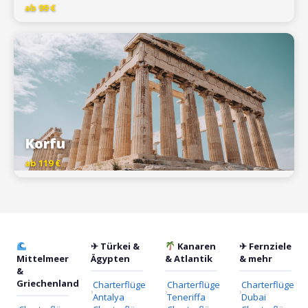
ab 99 €
Korfu
ab 119 €
✈ Türkei &
Kanaren
✈ Fernziele
Mittelmeer
Ägypten
& Atlantik
& mehr
&
Griechenland
Charterflüge
Charterflüge
Charterflüge
Antalya
Teneriffa
Dubai