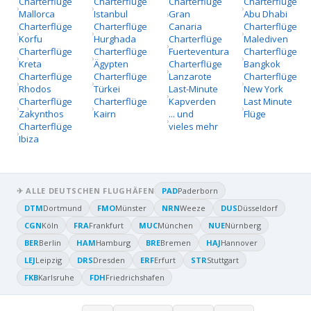
Charterflüge
Charterflüge
Charterflüge
Charterflüge
Mallorca
Istanbul
Gran
Abu Dhabi
Charterflüge
Charterflüge
Canaria
Charterflüge
Korfu
Hurghada
Charterflüge
Malediven
Charterflüge
Charterflüge
Fuerteventura
Charterflüge
Kreta
Ägypten
Charterflüge
Bangkok
Charterflüge
Charterflüge
Lanzarote
Charterflüge
Rhodos
Türkei
Last-Minute
New York
Charterflüge
Charterflüge
Kapverden
Last Minute
Zakynthos
Kairn
... und
Flüge
Charterflüge
vieles mehr
Ibiza
✈ ALLE DEUTSCHEN FLUGHÄFEN
PAD
Paderborn
DTM
Dortmund
FMO
Münster
NRN
Weeze
DUS
Düsseldorf
CGN
Köln
FRA
Frankfurt
MUC
München
NUE
Nürnberg
BER
Berlin
HAM
Hamburg
BRE
Bremen
HAJ
Hannover
LEJ
Leipzig
DRS
Dresden
ERF
Erfurt
STR
Stuttgart
FKB
Karlsruhe
FDH
Friedrichshafen