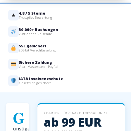
4.8 / 5 Sterne
★
Trustpilot Bewertung
50.000+ Buchungen
Zufriedene Reisende
SSL gesichert
256-bit Verschlüsselung
Sichere Zahlung
Visa · Mastercard · PayPal
IATA Insolvenzschutz
Gesetzlich gesichert
G
CHARTERFLÜGE NACH THESSALONIKI
ab 99 EUR
ünstige
p.P. inkl. aller Gebühren