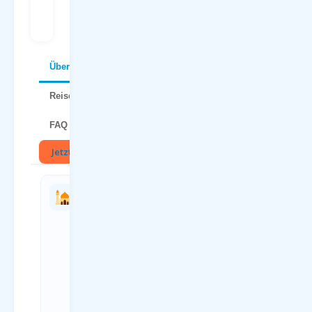
Wochen)
p.P.
p.P.
Über Thessaloniki
Reisetipps
FAQ
Jetzt buchen
🏛
Charterflug
Anreise
vs.
zum
Linienflug
Flughafen
— direkter
Paderborn
Vergleich
(PAD)
Kriterium
Anreiseweg