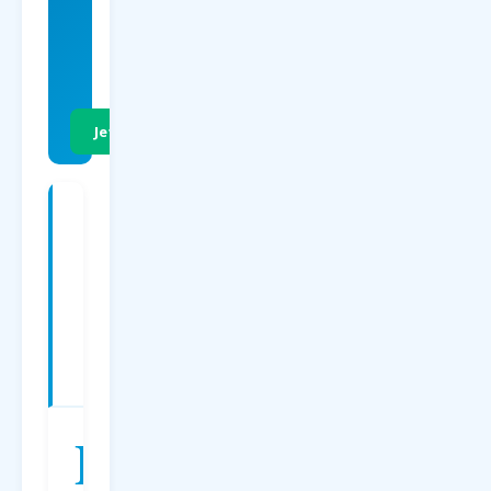
EUR
p.P. Hin- &
Rückflug
Jetzt Preise vergleichen
Charterflüge
ab
Paderborn
nach
Thessaloniki
—
Preise
2026
D
er
Charterflug