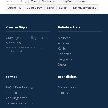
Sichere Zahlung:
Visa
Mastercard
PayPal
Klarna
Apple Pay
Google Pay
SEPA
Sofort
Banküberweisung
CharterFlüge
Beliebte Ziele
Günstige Charterflüge, sicher
Mallorca
& bequem.
Antalya
© 2026 CharterFlüge GmbH,
Korfu
Deutschland
Teneriffa
Hurghada
Dubai
Service
Rechtliches
FAQ & Kundenfragen
Datenschutz
Kontakt
Impressum
Zahlungsarten
Reiseversicherung