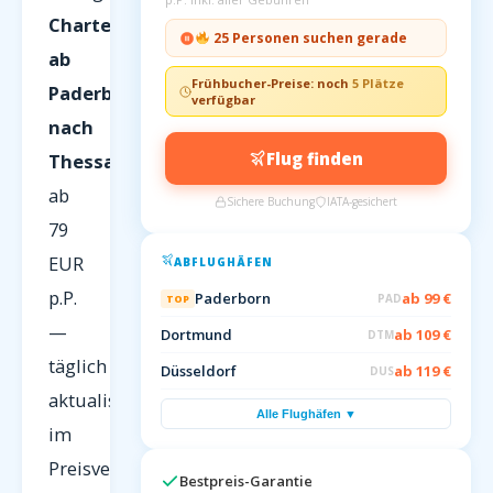
Charterflüge
25 Personen suchen gerade
ab
Frühbucher-Preise: noch
5 Plätze
Paderborn
verfügbar
nach
Flug finden
Thessaloniki
ab
Sichere Buchung
IATA-gesichert
79
EUR
ABFLUGHÄFEN
p.P.
Paderborn
ab 99 €
PAD
TOP
—
Dortmund
ab 109 €
DTM
täglich
Düsseldorf
ab 119 €
DUS
aktualisiert
Alle Flughäfen ▼
im
Preisvergleich
Bestpreis-Garantie